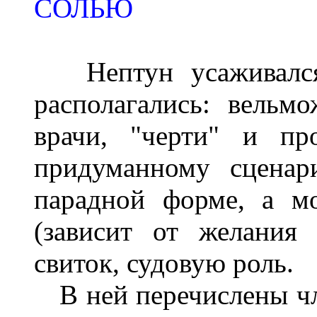
СОЛЬЮ
Нептун усажива
лс
располага
лись
: вельмо
врачи,
"
черти
"
и про
придуманно
му
сценар
парадной форме, а м
(зависит от желания
свиток, судовую роль.
В ней перечислены ч