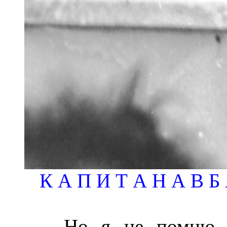
К А П И Т А Н А В Б
Но я не помню с