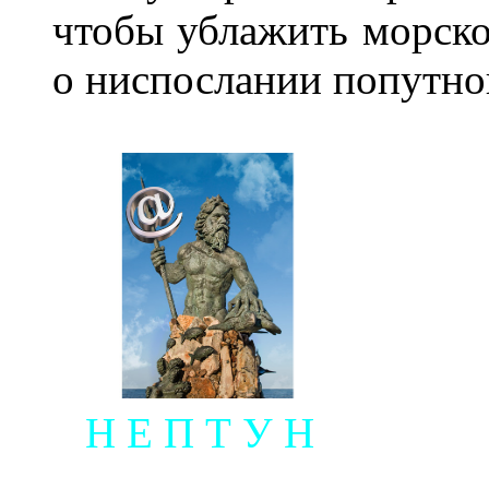
чтобы ублажить морско
о ниспослании попутног
Н Е П Т У Н