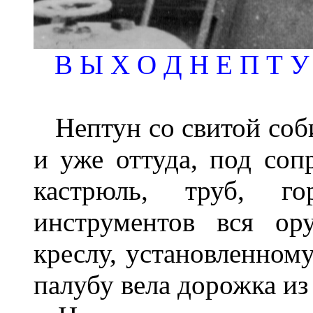
В Ы Х О Д Н Е П Т У
Нептун со свитой соби
и уже оттуда, под соп
кастрюль, труб, г
инструментов вся ор
креслу, установленному
палубу вела дорожка из