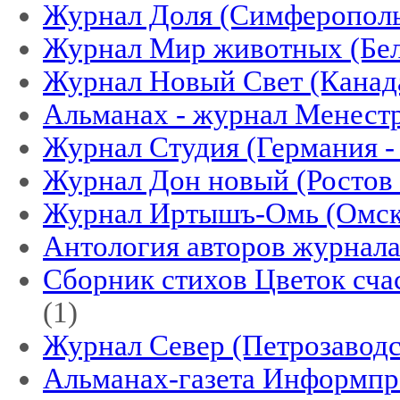
Журнал Доля (Симферопол
Журнал Мир животных (Бел
Журнал Новый Свет (Канад
Альманах - журнал Менест
Журнал Студия (Германия -
Журнал Дон новый (Ростов -
Журнал Иртышъ-Омь (Омск
Антология авторов журнал
Сборник стихов Цветок счас
(1)
Журнал Север (Петрозаводс
Альманах-газета Информпр