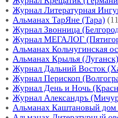
Журнал Крещатик (Германи
Журнал Литературная Ингу
Альманах ТарЯне (Тара)
(11
Журнал Звонница (Белгород
Журнал МЕГАЛОГ (Пятигор
Альманах Кольчугинская ос
Альманах Крылья (Луганск
Журнал Дальний Восток (Х
Журнал Перископ (Волгогр
Журнал День и Ночь (Красн
Журнал Александръ (Мичур
Альманах Каштановый дом 
Альманах Литературный ов