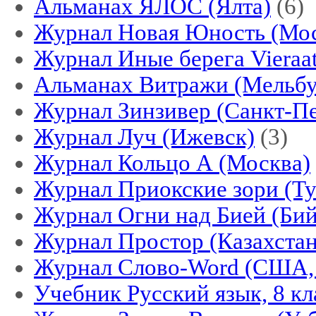
Альманах ЯЛОС (Ялта)
(6)
Журнал Новая Юность (Мос
Журнал Иные берега Vieraa
Альманах Витражи (Мельбу
Журнал Зинзивер (Санкт-Пе
Журнал Луч (Ижевск)
(3)
Журнал Кольцо А (Москва)
Журнал Приокские зори (Ту
Журнал Огни над Бией (Бий
Журнал Простор (Казахстан
Журнал Слово-Word (США,
Учебник Русский язык, 8 кл