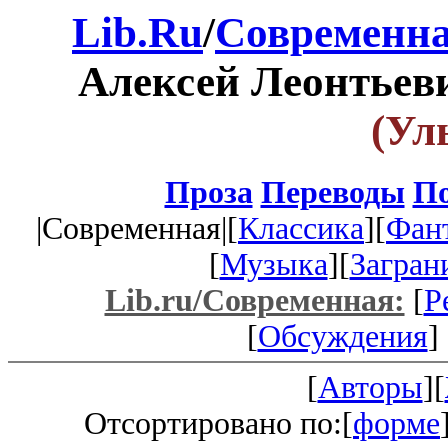
Lib.Ru
/
Современна
Алексей Леонтьев
(Ул
Проза
Переводы
По
|Современная|[
Классика
][
Фан
[
Музыка
][
Загран
Lib.ru/Современная:
[
Р
[
Обсуждения
] 
[
Авторы
][
Отсортировано по:[
форме