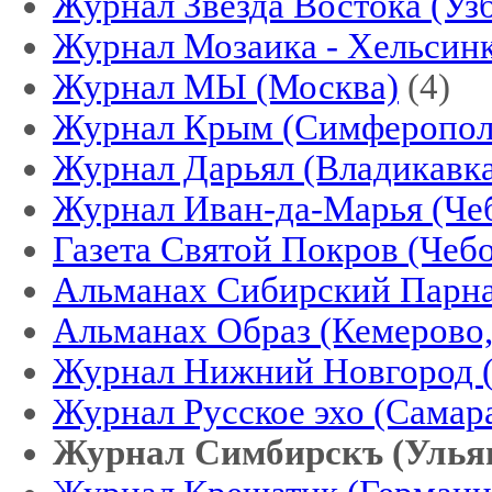
Журнал Звезда Востока (Уз
Журнал Мозаика - Хельсин
Журнал МЫ (Москва)
(4)
Журнал Крым (Симферопол
Журнал Дарьял (Владикавк
Журнал Иван-да-Марья (Че
Газета Святой Покров (Чеб
Альманах Сибирский Парна
Альманах Образ (Кемерово
Журнал Нижний Новгород 
Журнал Русское эхо (Самар
Журнал Симбирскъ (Улья