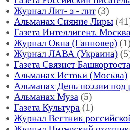
Газета Российский писатель
Журнал Лит- э - лит
(3)
Альманах Сияние Лиры
(41
Газета Интеллигент. Москв
Журнал Окна (Ганновер)
(1
Журнал ЛАВА (Украина)
(5
Газета Связист Башкортост
Альманах Истоки (Москва)
Альманах День поэзии под 
Альманах Муза
(5)
Газета Культура
(1)
Журнал Вестник российской
Журнал Питерский охотник