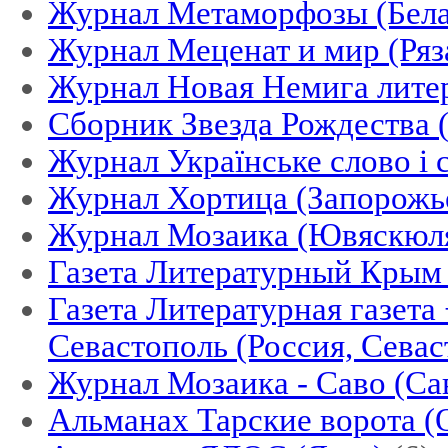
Журнал Метаморфозы (Бела
Журнал Меценат и мир (Ряз
Журнал Новая Немига литер
Сборник Звезда Рождества 
Журнал Українське слово і 
Журнал Хортица (Запорожье
Журнал Мозаика (Ювяскюля
Газета Литературный Крым
Газета Литературная газета
Севастополь (Россия, Севас
Журнал Мозаика - Саво (Cа
Альманах Тарские ворота (