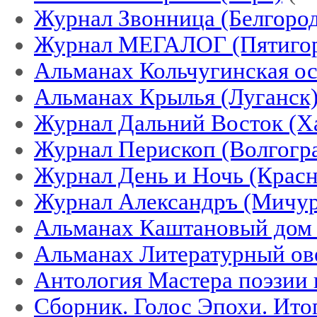
Журнал Звонница (Белгород
Журнал МЕГАЛОГ (Пятигор
Альманах Кольчугинская ос
Альманах Крылья (Луганск
Журнал Дальний Восток (Х
Журнал Перископ (Волгогр
Журнал День и Ночь (Красн
Журнал Александръ (Мичур
Альманах Каштановый дом 
Альманах Литературный ов
Антология Мастера поэзии 
Сборник. Голос Эпохи. Итог