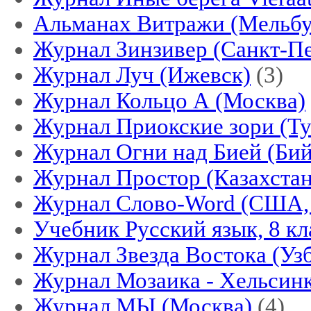
Альманах Витражи (Мельбу
Журнал Зинзивер (Санкт-Пе
Журнал Луч (Ижевск)
(3)
Журнал Кольцо А (Москва)
Журнал Приокские зори (Ту
Журнал Огни над Бией (Бий
Журнал Простор (Казахстан
Журнал Слово-Word (США,
Учебник Русский язык, 8 кл
Журнал Звезда Востока (Уз
Журнал Мозаика - Хельсин
Журнал МЫ (Москва)
(4)