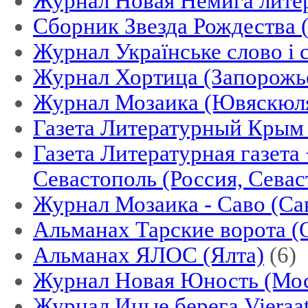
Журнал Новая Немига литер
Сборник Звезда Рождества 
Журнал Українське слово і 
Журнал Хортица (Запорожье
Журнал Мозаика (Ювяскюля
Газета Литературный Крым
Газета Литературная газета
Севастополь (Россия, Севас
Журнал Мозаика - Саво (Cа
Альманах Тарские ворота (
Альманах ЯЛОС (Ялта)
(6)
Журнал Новая Юность (Мос
Журнал Иные берега Vieraa