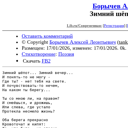
Борычев А
Зимний шёпо
Lib.ru/Современная:
[
Регистрация
]
[
Оставить комментарий
© Copyright
Борычев Алексей Леонтьевич
(
tank
Размещен: 17/01/2026, изменен: 17/01/2026. 0k.
Стихотворение
:
Поэзия
Скачать
FB2
Зимний шёпот... Зимний вечер...

И понять-то не могу -

Где ты? - нет тебя на свете.

И почувствовать-то нечем,

На каком ты берегу...

Ты со мною ли, на правом?

И смеёшься, и дрожишь,

Или слева, где устало

Протекла несмело жизнь?

Оба берега прекрасно

Кровоточат и кипят:
