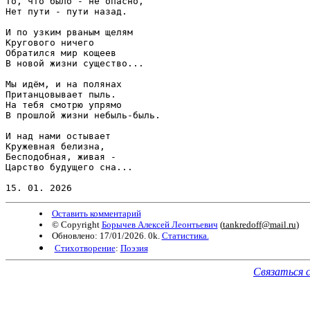
То, что было - не опасно,

Нет пути - пути назад.

И по узким рваным щелям

Кругового ничего

Обратился мир кощеев

В новой жизни существо...

Мы идём, и на полянах

Пританцовывает пыль.

На тебя смотрю упрямо

В прошлой жизни небыль-быль.

И над нами остывает

Кружевная белизна,

Бесподобная, живая -

Царство будущего сна...

15. 01. 2026
Оставить комментарий
© Copyright
Борычев Алексей Леонтьевич
(
tankredoff@mail.ru
)
Обновлено: 17/01/2026. 0k.
Статистика.
Стихотворение
:
Поэзия
Связаться 