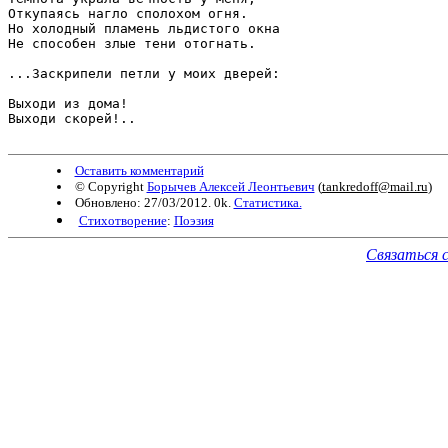
Откупаясь нагло сполохом огня. 

Но холодный пламень льдистого окна 

Не способен злые тени отогнать. 

...Заскрипели петли у моих дверей: 

Выходи из дома! 

Выходи скорей!.. 

Оставить комментарий
© Copyright
Борычев Алексей Леонтьевич
(
tankredoff@mail.ru
)
Обновлено: 27/03/2012. 0k.
Статистика.
Стихотворение
:
Поэзия
Связаться 