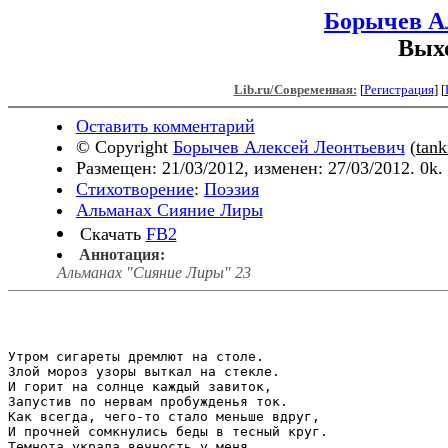
Борычев А
Выхо
Lib.ru/Современная:
[
Регистрация
]
[
Оставить комментарий
© Copyright
Борычев Алексей Леонтьевич
(
tank
Размещен: 21/03/2012, изменен: 27/03/2012. 0k.
Стихотворение
:
Поэзия
Альманах Сияние Лиры
Скачать
FB2
Аннотация:
Альманах "Сияние Лиры" 23
Утром сигареты дремлют на столе. 

Злой мороз узоры выткал на стекле. 

И горит на солнце каждый завиток, 

Запустив по нервам пробужденья ток. 

Как всегда, чего-то стало меньше вдруг, 

И прочней сомкнулись беды в тесный круг. 

Темнота украла вечность у меня, 
