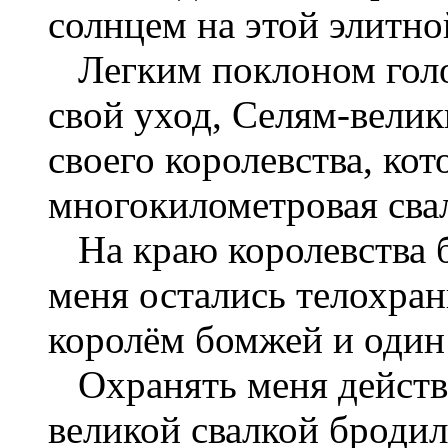
солнцем на этой элитно
Легким поклоном голо
свой уход, Селям-велик
своего королевства, ко
многокилометровая сва
На краю королевства б
меня остались телохра
королём бомжей и один
Охранять меня действи
великой свалкой броди