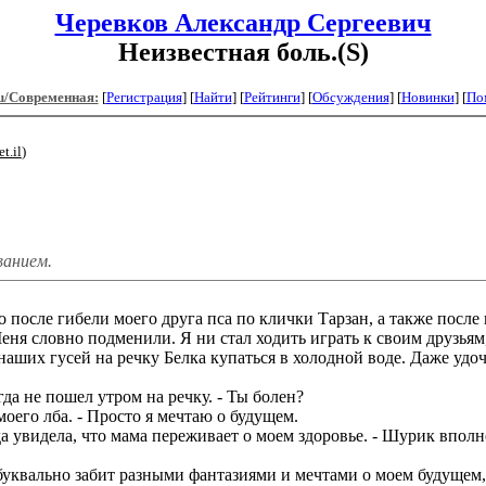
Черевков Александр Сергеевич
Неизвестная боль.(S)
u/Современная:
[
Регистрация
]
[
Найти
] [
Рейтинги
] [
Обсуждения
] [
Новинки
] [
По
t.il
)
ванием.
 после гибели моего друга пса по клички Тарзан, а также посл
ня словно подменили. Я ни стал ходить играть к своим друзьям,
наших гусей на речку Белка купаться в холодной воде. Даже удоч
да не пошел утром на речку. - Ты болен?
 моего лба. - Просто я мечтаю о будущем.
да увидела, что мама переживает о моем здоровье. - Шурик вполн
вально забит разными фантазиями и мечтами о моем будущем, ко