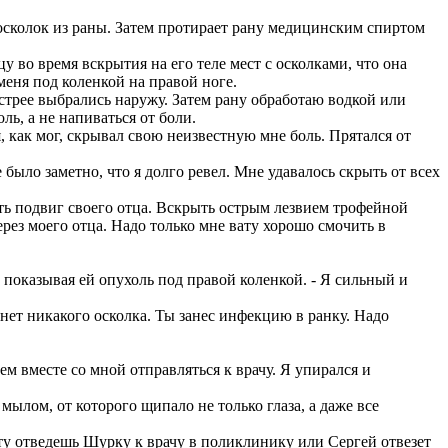
 осколок из раны. Затем протирает рану медицинским спиртом
 во время вскрытия на его теле мест с осколками, что она
 меня под коленкой на правой ноге.
стрее выбрались наружу. Затем рану обработаю водкой или
ль, а не напиваться от боли.
, как мог, скрывал свою неизвестную мне боль. Прятался от
было заметно, что я долго ревел. Мне удавалось скрыть от всех
ть подвиг своего отца. Вскрыть острым лезвием трофейной
рез моего отца. Надо только мне вату хорошо смочить в
, показывая ей опухоль под правой коленкой. - Я сильный и
ь нет никакого осколка. Ты занес инфекцию в ранку. Надо
м вместе со мной отправляться к врачу. Я упирался и
лом, от которого щипало не только глаза, а даже все
оту отведешь Шурку к врачу в поликлинику или Сергей отвезет