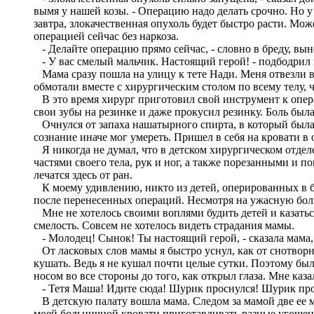
вымя у нашей козы. - Операцию надо делать срочно. Но у 
завтра, злокачественная опухоль будет быстро расти. Мо
операцией сейчас без наркоза.
- Делайте операцию прямо сейчас, - словно в бреду, выне
- У вас смелый мальчик. Настоящий герой! - подбодрил 
Мама сразу пошла на улицу к тете Нади. Меня отвезли 
обмотали вместе с хирургическим столом по всему телу, 
В это время хирург приготовил свой инструмент к опера
свои зубы на резинке и даже прокусил резинку. Боль была
Очнулся от запаха нашатырного спирта, в который была 
сознание иначе мог умереть. Пришел в себя на кровати в
Я никогда не думал, что в детском хирургическом отде
частями своего тела, рук и ног, а также порезанными и 
лечатся здесь от ран.
К моему удивлению, никто из детей, оперированных в бо
после перенесенных операций. Несмотря на ужасную боль,
Мне не хотелось своими воплями будить детей и казаться
смелость. Совсем не хотелось видеть страдания мамы.
- Молодец! Сынок! Ты настоящий герой, - сказала мама, 
От ласковых слов мамы я быстро уснул, как от снотворно
кушать. Ведь я не кушал почти целые сутки. Поэтому был 
носом во все стороны до того, как открыл глаза. Мне каз
- Тетя Маша! Идите сюда! Шурик проснулся! Шурик просн
В детскую палату вошла мама. Следом за мамой две ее мл
моей больничной кровати приготавливать разные угощения