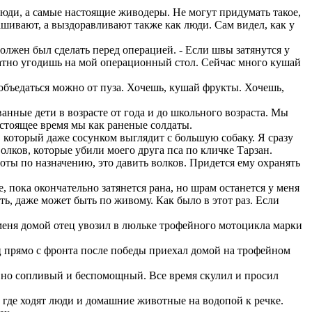
юди, а самые настоящие живодеры. Не могут придумать такое,
зашивают, а выздоравливают также как люди. Сам видел, как у
должен был сделать перед операцией. - Если швы затянутся у
братно угодишь на мой операционный стол. Сейчас много кушай
 объедаться можно от пуза. Хочешь, кушай фрукты. Хочешь,
нные дети в возрасте от года и до школьного возраста. Мы
астоящее время мы как раненые солдаты.
 который даже сосунком выглядит с большую собаку. Я сразу
олков, которые убили моего друга пса по кличке Тарзан.
оты по назначению, это давить волков. Придется ему охранять
пока окончательно затянется рана, но шрам останется у меня
ть, даже может быть по живому. Как было в этот раз. Если
меня домой отец увозил в люльке трофейного мотоцикла марки
прямо с фронта после победы приехал домой на трофейном
, но сопливый и беспомощный. Все время скулил и просил
 где ходят люди и домашние животные на водопой к речке.