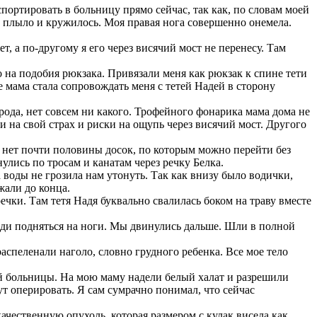
портировать в больницу прямо сейчас, так как, по словам моей
е плыло и кружилось. Моя правая нога совершенно онемела.
, а по-другому я его через висячий мост не перенесу. Там
а подобия рюкзака. Привязали меня как рюкзак к спине тети
е мама стала сопровождать меня с тетей Надей в сторону
ода, нет совсем ни какого. Трофейного фонарика мама дома не
ти на свой страх и риски на ощупь через висячий мост. Другого
 нет почти половины досок, по которым можно перейти без
улись по тросам и канатам через речку Белка.
 воды не грозила нам утонуть. Так как внизу было водички,
жали до конца.
ечки. Там тетя Надя буквально свалилась боком на траву вместе
Нади подняться на ноги. Мы двинулись дальше. Шли в полной
пеленали наголо, словно грудного ребенка. Все мое тело
й больницы. На мою маму надели белый халат и разрешили
т оперировать. Я сам сумрачно понимал, что сейчас
ачественную опухоль, которая размером с кулак висела как