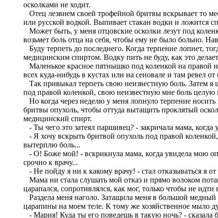
осколками не ходит.
Отец лезвием своей трофейной бритвы вскрывает то мест
или русской водкой. Выпивает стакан водки и ложится сп
Может быть, у меня отцовские осколки лезут под коленко
возьмет боль отца на себя, чтобы ему не было больно. Нав
Буду терпеть до последнего. Когда терпение лопнет, то
медицинским спиртом. Водку пить не буду, как это делает
Маленькое красное пятнышко под коленкой на правой ноге
всех куда-нибудь в кустах или на сеновале и там ревел от 
Так привыкал терпеть свою неизвестную боль. Затем я ше
под правой коленкой, свою неизвестную мне боль целую н
Но когда через неделю у меня лопнуло терпение носить 
бритвы опухоль, чтобы оттуда вытащить проклятый осколо
медицинский спирт.
- Ты чего это затеял паршивец? - закричала мама, когда 
- Я хочу вскрыть бритвой опухоль под правой коленкой, к
вытерплю боль...
- О! Боже мой! - вскрикнула мама, когда увидела мою опу
срочно к врачу...
- Не пойду я ни к какому врачу! - стал отказываться я о
Мама ни стала слушать мой отказ и прямо волоком потащи
царапался, сопротивлялся, как мог, только чтобы не идти
Раздела меня наголо. Затащила меня в большой медный т
царапины на моем теле. К тому же хозяйственное мыло ду
- Мария! Куда ты его поведешь в такую ночь? - сказала 