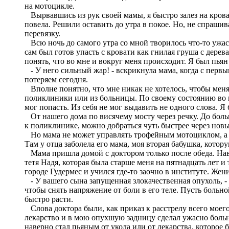
на мотоцикле.
Вырвавшись из рук своей мамы, я быстро залез на кроват
повела. Решили оставить до утра в покое. Но, не спраши
перевязку.
Всю ночь до самого утра со мной творилось что-то ужасн
сам был готов упасть с кровати как гнилая груша с дерев
понять, что во мне и вокруг меня происходит. Я был пьян
- У него сильный жар! - вскрикнула мама, когда с первы
потеряем сегодня.
Вполне понятно, что мне никак не хотелось, чтобы меня 
поликлиники или из больницы. По своему состоянию во все
мог попасть. Из себя не мог выдавить не одного слова. Я 
От нашего дома по висячему мосту через речку. До боль
к поликлинике, можно добраться чуть быстрее через нов
Но мама не может управлять трофейным мотоциклом, а от
Там у отца заболела его мама, моя вторая бабушка, котору
Мама пришла домой с доктором только после обеда. Наве
тетя Надя, которая была старше меня на пятнадцать лет 
городе Гудермес и учился где-то заочно в институте. Жени
- У вашего сына запущенная злокачественная опухоль, - 
чтобы снять напряжение от боли в его теле. Пусть больн
быстро расти.
Слова доктора были, как приказ к расстрелу всего моего
лекарство и в мою опухшую задницу сделал ужасно больно
наверно стал пьяным от укола или от лекарства, которое 