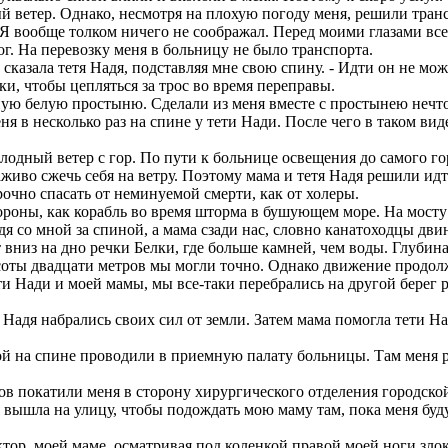
й ветер. Однако, несмотря на плохую погоду меня, решили транс
. Я вообще толком ничего не соображал. Перед моими глазами вс
ог. На перевозку меня в больницу не было транспорта.
азала тетя Надя, подставляя мне свою спину. - Идти он не может
ки, чтобы цепляться за трос во время переправы.
 белую простыню. Сделали из меня вместе с простынею нечто н
я в несколько раз на спине у тети Нади. После чего в таком вид
одный ветер с гор. По пути к больнице освещения до самого гор
 заживо сжечь себя на ветру. Поэтому мама и тетя Надя решили ид
рочно спасать от неминуемой смерти, как от холеры.
ороны, как корабль во время шторма в бушующем море. На мосту
я со мной за спиной, а мама сзади нас, словно канатоходцы двин
низ на дно речки Белки, где больше камней, чем воды. Глубина
ысоты двадцати метров мы могли точно. Однако движение продол
и Нади и моей мамы, мы все-таки перебрались на другой берег р
 Надя набрались своих сил от земли. Затем мама помогла тети 
 на спине проводили в приемную палату больницы. Там меня рас
ов покатили меня в сторону хирургического отделения городско
 вышла на улицу, чтобы подождать мою маму там, пока меня буду
ктор, моей маме, осматривая под коленкой правой моей ноги злок