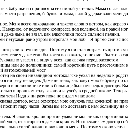
ь к бабушке и спрятался за ее спиной у стенки. Мама согласилас
вая моего разрешения, бабушка и мама, силой удерживали меня д
ое. Меня всего лихорадило и трясло словно ветром, как дерево с
а. Наверное, от водочного компресса под коленкой, на правой ног
 и даже лыка не вязал, как алкоголики после сильной пьянки.
ми петухами рано утром потрогала мой лоб. - Я прямо сейчас по
потеряли в течение дня. Поэтому я ни стал возражать против мам
м теле я даже если бы хотел возражать, то не смог бы этого сде
буквально угасал на виду у всех, как свечка перед рассветом.
ницы или до поликлиники самый короткий путь с расстоянием в
ый автомобильный мост.
ец на своей инвалидной мотоколяске уехал на неделю к родств
ю я ни разу не видел. Даже не знаю, как зовут мою бабушку по от
рно в поликлинике или в больнице было очередь к доктору. Вме
и только в прошлом году закончила учебу в средней школе. Тепе
ха тети Нади я ни разу пока не видел у нас дома.
сказал доктор, когда осмотрел мою опухоль под коленкой на прав
ой поспит пару часов. Затем вы его доставьте к нам больницу на
 тела. Я словно кролик против удава не мог никак сопротивлять
й укол, от которого я даже вскрикну. Но прежде чем доктор собр
буквально силой влили и вкололи в меня. Поэтому я скоро уснул.