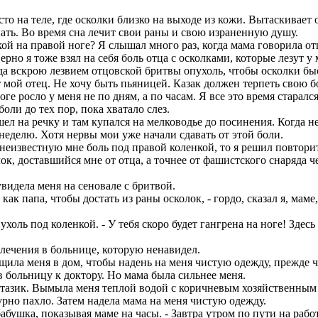
о на теле, где осколки близко на выходе из кожи. Вытаскивает
ать. Во время сна лечит свои раны и свою израненную душу.
й на правой ноге? Я слышал много раз, когда мама говорила отцу
ерно я тоже взял на себя боль отца с осколками, которые лезут у
гда вскрою лезвием отцовской бритвы опухоль, чтобы осколки бы
 мой отец. Не хочу быть пьяницей. Казак должен терпеть свою бо
 росло у меня не по дням, а по часам. Я все это время старался
боли до тех пор, пока хватало слез.
л на речку и там купался на мелководье до посинения. Когда не 
еделю. Хотя нервы мои уже начали сдавать от этой боли.
неизвестную мне боль под правой коленкой, то я решил повтори
к, доставшийся мне от отца, а точнее от фашистского снаряда че
увидела меня на сеновале с бритвой.
ак папа, чтобы достать из раны осколок, - гордо, сказал я, маме
холь под коленкой. - У тебя скоро будет гангрена на ноге! Здес
т лечения в больнице, которую ненавидел.
ла меня в дом, чтобы надень на меня чистую одежду, прежде че
 в больницу к доктору. Но мама была сильнее меня.
азик. Вымыла меня теплой водой с коричневым хозяйственным мы
рно пахло. Затем надела мама на меня чистую одежду.
бабушка, показывая маме на часы. - Завтра утром по пути на раб