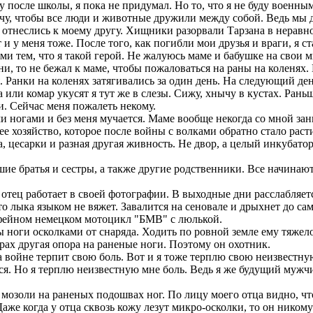
 после школы, я пока не придумал. Но то, что я не буду военным,
у, чтобы все люди и животные дружили между собой. Ведь мы д
тнеслись к моему другу. Хищники разорвали Тарзана в неравном
 и у меня тоже. После того, как погибли мои друзья и враги, я 
ями тем, что я такой герой. Не жалуюсь маме и бабушке на свои
и, то не бежал к маме, чтобы пожаловаться на раны на коленях. 
я. Ранки на коленях затягивались за один день. На следующий ден
ли комар укусят я тут же в слезы. Сижу, хнычу в кустах. Раньш
и. Сейчас меня пожалеть некому.
 ногами и без меня мучается. Маме вообще некогда со мной за
хозяйство, которое после войны с волками обратно стало расти 
 цесарки и разная другая живность. Не двор, а целый инкубатор
 братья и сестры, а также другие родственники. Все начинают 
отец работает в своей фотографии. В выходные дни расслабляетс
о лыка языком не вяжет. Завалится на сеновале и дрыхнет до сам
офейном немецком мотоцикл "БМВ" с люлькой.
ги осколками от снаряда. Ходить по ровной земле ему тяжело. 
орах другая опора на раненые ноги. Поэтому он охотник.
 войне терпит свою боль. Вот и я тоже терплю свою неизвестную
тся. Но я терплю неизвестную мне боль. Ведь я же будущий мужчи
озоли на раненых подошвах ног. По лицу моего отца видно, что
аже когда у отца сквозь кожу лезут микро-осколки, то он никому 