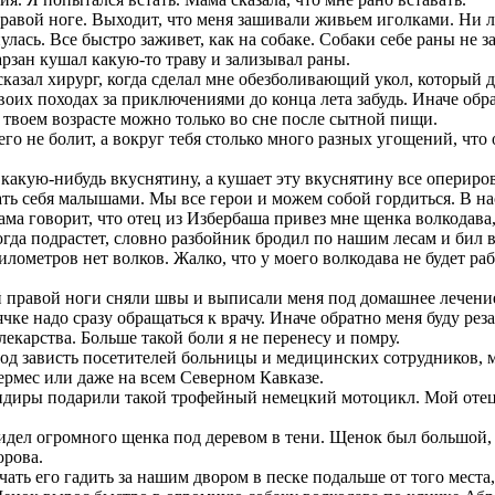
авой ноге. Выходит, что меня зашивали живьем иголками. Ни л
улась. Все быстро заживет, как на собаке. Собаки себе раны не 
арзан кушал какую-то траву и зализывал раны.
 сказал хирург, когда сделал мне обезболивающий укол, который 
 своих походах за приключениями до конца лета забудь. Иначе о
в твоем возрасте можно только во сне после сытной пищи.
го не болит, а вокруг тебя столько много разных угощений, что
акую-нибудь вкуснятину, а кушает эту вкуснятину все оперирова
ать себя малышами. Мы все герои и можем собой гордиться. В н
ма говорит, что отец из Избербаша привез мне щенка волкодава,
гда подрастет, словно разбойник бродил по нашим лесам и бил в
лометров нет волков. Жалко, что у моего волкодава не будет раб
правой ноги сняли швы и выписали меня под домашнее лечение, 
чке надо сразу обращаться к врачу. Иначе обратно меня буду реза
екарства. Больше такой боли я не перенесу и помру.
од зависть посетителей больницы и медицинских сотрудников, 
ермес или даже на всем Северном Кавказе.
диры подарили такой трофейный немецкий мотоцикл. Мой отец 
видел огромного щенка под деревом в тени. Щенок был большой
орова.
ь его гадить за нашим двором в песке подальше от того места,