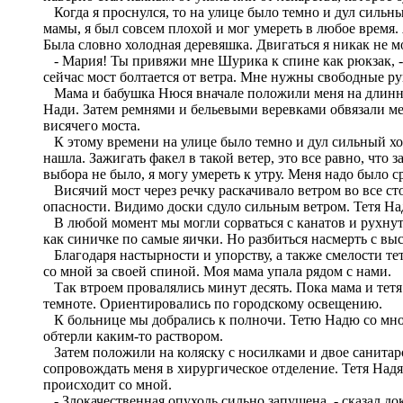
Когда я проснулся, то на улице было темно и дул сильны
мамы, я был совсем плохой и мог умереть в любое время
Была словно холодная деревяшка. Двигаться я никак не м
- Мария! Ты привяжи мне Шурика к спине как рюкзак, - ск
сейчас мост болтается от ветра. Мне нужны свободные ру
Мама и бабушка Нюся вначале положили меня на длинную
Нади. Затем ремнями и бельевыми веревками обвязали мен
висячего моста.
К этому времени на улице было темно и дул сильный хол
нашла. Зажигать факел в такой ветер, это все равно, что
выбора не было, я могу умереть к утру. Меня надо было с
Висячий мост через речку раскачивало ветром во все ст
опасности. Видимо доски сдуло сильным ветром. Тетя Над
В любой момент мы могли сорваться с канатов и рухнут в
как синичке по самые яички. Но разбиться насмерть с в
Благодаря настырности и упорству, а также смелости тет
со мной за своей спиной. Моя мама упала рядом с нами.
Так втроем провалялись минут десять. Пока мама и тетя
темноте. Ориентировались по городскому освещению.
К больнице мы добрались к полночи. Тетю Надю со мной
обтерли каким-то раствором.
Затем положили на коляску с носилками и двое санитар
сопровождать меня в хирургическое отделение. Тетя Надя
происходит со мной.
- Злокачественная опухоль сильно запущена, - сказал до