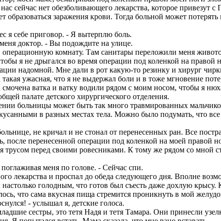
нас сейчас нет обезболивающего лекарства, которое привезут с 
жет образоваться заражения крови. Тогда больной может потерять
с я себе приговор. - Я вытерплю боль.
меня доктор. - Вы подождите на улице.
в операционную комнату. Там санитары переложили меня живот
чтобы я не дрыгался во время операции под коленкой на правой н
ции надомной. Мне дали в рот какую-то резинку и хирург чиркн
 такая ужасная, что я не выдержал боли и в тоже мгновение потер
смочена ватка и ватку водили рядом с моим носом, чтобы я нюх
 общей палате детского хирургического отделения.
лении больницы может быть так много травмированных мальчико
покусанными в разных местах тела. Можно было подумать, что в
льнице, не кричал и не стонал от перенесенных ран. Все пост
 после перенесенной операции под коленкой на моей правой ноге
 трусом перед своими ровесниками. К тому же рядом со мной ст
поглаживая меня по голове. - Сейчас спи.
го лекарства и проспал до обеда следующего дня. Вполне возмож
настолько голодным, что готов был съесть даже дохлую крысу. К
алось, что сама вкусная пища стремится проникнуть в мой желудо
улся! - услышал я, детские голоса.
адшие сестры, это тетя Надя и тетя Тамара. Они принесли узел
. Я попытался встать. Мама сказала, что мне рано вставать.