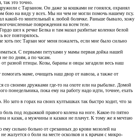
 так это точно.
ружили с Тарзаном. Он даже за кошками не гонялся, охранял
 бою на виду у всех. Мы ни чем не могли помочь нашему псу.
стал какой-то мнительный к любой болячке. Раньше бывало, хожу
 многочисленные повреждения на всем теле.
Гордо шел к речке Белка и там мазал разбитые коленки белой
ь все повторялось.
е хоть пес Тарзан мог меня пожалеть, если мне было сильно
ниматься. С первыми петухами у мамы первая дойка нашей
не по дням, а по часам.
 от разной птицы. Козы, бараны и овцы загадили весь наш
помогать маме, очищать наш двор от навоза, а также от
я со своими дружками где-то на охоте или на рыбалке. Домой
ого понедельника, пока ему на работу надо идти, точнее, ехать
Но зато в горах на своих култышках так быстро ходит, что за
 боль под лодыжкой правого колена на ноге. Какое-то пятно
на и казак, а мужчины и казаки не плачут. К тому же я мечтаю
 ему сильно больно от срезанных до крови мозолей на
не жалуется о боли на месте осколков и к врачам с микро-