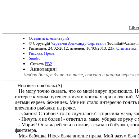
Lib.r
Оставить комментарий
© Copyright
Черевков Александр Сергеевич
(
lodmilat@zahav.ne
Размещен: 24/02/2012, изменен: 10/03/2013. 23k.
Статистика.
Рассказ
:
Проза
Sandro
Скачать
FB2
Аннотация:
Любая боль, в душе и в теле, связана с нашим пережи
Неизвестная боль.(S)
Не могу точно сказать, что со мной вдруг произошло. Но
интерес к моим путешествиям в поисках приключений. Ме
детьми евреев-беженцев. Мне ни стало интересно гонять 
влечению рыбалки на речке.
- Сынок! С тобой что-то случилось? - спросила мама, ког
- Ничуть я не болен! - ответил я, маме, убирая ее руку с
- Мария! Оставь ребенка в покое, - сказала бабушка, ког
фантазера.
Моя бабушка Нюся была вполне права. Мой разум был бук