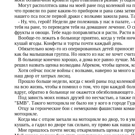
Могут расползтись швы на моей ране под коленкой на пр
что провели по ране каким-то прибором и рана сама затян
нашего пса после первой драки с волками зажила рана. Т
- Ну, что, герой! Недели две полежишь у нас в палате, -
тебя на ране, то переведем тебя на домашнее лечение. О
фрукты и овощи. Тебе надо поправляться и расти. Расти 
Вообще-то лежать в больнице приятно, когда у тебя ниче
кушай ягоды. Конфеты и торты почти каждый день.
Обязательно кому-то из оперированных детей приносят к
как бы малышовая группа. Но никто из нас не хочет счит
В больнице конечно хорошо, а дома все равно лучше. Ма
решил назвать щенка волкодава Абреком, чтобы щенок, ко
Хотя сейчас после войны с волками, наверно за много ки
наш двор от хитрых лисиц.
Прошло больше недели, когда с моей раны под коленкой 
на всю жизнь, чтобы я помнил о том, что при каждой боля
вдруг, обратно в больнице не окажется обезболивающего л
Под зависть моих новых друзей по несчастью, а также п
"БМВ". Такого мотоцикла не было ни у кого в городе Гуд
Отцу за героические бои с немецкими фашистами коман
мотоцикле.
Когда мы с отцом заехали на мотоцикле во двор, то я у
кушать, а гадил во дворе так сильно, ну прямо как наша к
Мне пришлось почти месяц откармливать щенка и приучат