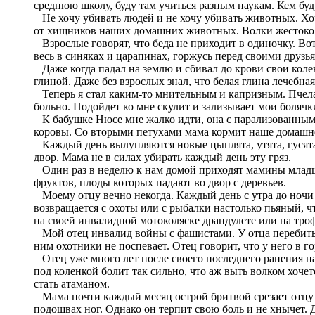
среднюю школу, буду там учиться разным наукам. Кем буду
Не хочу убивать людей и не хочу убивать животных. Хоч
от хищников наших домашних животных. Волки жестоко о
Взрослые говорят, что беда не приходит в одиночку. Вот
весь в синяках и царапинах, горжусь перед своими друзь
Даже когда падал на землю и сбивал до крови свои колен
глиной. Даже без взрослых знал, что белая глина лечебна
Теперь я стал каким-то мнительным и капризным. Пчела и
больно. Подойдет ко мне скулит и зализывает мои болячк
К бабушке Нюсе мне жалко идти, она с парализованными
коровы. Со вторыми петухами мама кормит наше домашнее 
Каждый день вылупляются новые цыплята, утята, гусята,
двор. Мама не в силах убирать каждый день эту гряз.
Один раз в неделю к нам домой приходят мамины младшие
фруктов, плоды которых падают во двор с деревьев.
Моему отцу вечно некогда. Каждый день с утра до ночи 
возвращается с охоты или с рыбалки настолько пьяный, чт
на своей инвалидной мотоколяске драндулете или на тр
Мой отец инвалид войны с фашистами. У отца перебиты но
ним охотники не поспевает. Отец говорит, что у него в г
Отец уже много лет после своего последнего ранения на
под коленкой болит так сильно, что аж выть волком хоче
стать атаманом.
Мама почти каждый месяц острой бритвой срезает отцу м
подошвах ног. Однако он терпит свою боль и не хнычет. Д