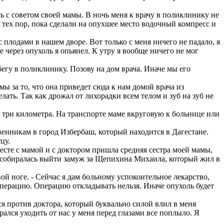
ь с советом своей мамы. В ночь меня к врачу в поликлинику не
о тех пор, пока сделали на опухшее место водочный компресс и
 плодами в нашем дворе. Вот только с меня ничего не падало, я
е через опухоль я опьянел. К утру я вообще ничего не мог
бегу в поликлинику. Позову на дом врача. Иначе мы его
ы за то, что она приведет сюда к нам домой врача из
лать. Так как дрожал от лихорадки всем телом и зуб на зуб не
 три километра. На транспорте маме вкруговую к больнице или
енникам в город Избербаш, который находится в Дагестане.
цу.
сте с мамой и с доктором пришла средняя сестра моей мамы,
рь собиралась выйти замуж за Щепихина Михаила, который жил в
ой ноге. - Сейчас я дам больному успокоительное лекарство,
 операцию. Операцию откладывать нельзя. Иначе опухоль будет
ся против доктора, который буквально силой влил в меня
ался уходить от нас у меня перед глазами все поплыло. Я