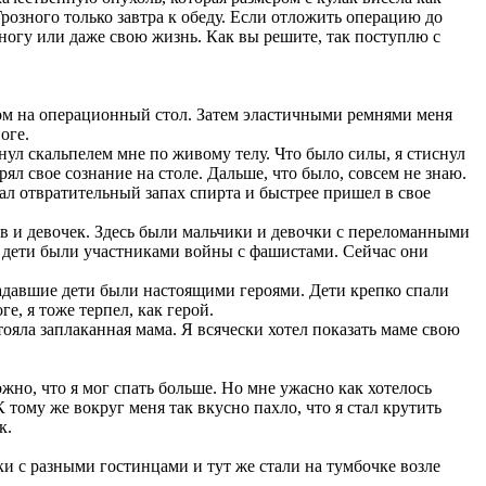
Грозного только завтра к обеду. Если отложить операцию до
 ногу или даже свою жизнь. Как вы решите, так поступлю с
ом на операционный стол. Затем эластичными ремнями меня
оге.
ул скальпелем мне по живому телу. Что было силы, я стиснул
ял свое сознание на столе. Дальше, что было, совсем не знаю.
ал отвратительный запах спирта и быстрее пришел в свое
в и девочек. Здесь были мальчики и девочки с переломанными
се дети были участниками войны с фашистами. Сейчас они
радавшие дети были настоящими героями. Дети крепко спали
, я тоже терпел, как герой.
ояла заплаканная мама. Я всячески хотел показать маме свою
но, что я мог спать больше. Но мне ужасно как хотелось
 тому же вокруг меня так вкусно пахло, что я стал крутить
к.
ки с разными гостинцами и тут же стали на тумбочке возле