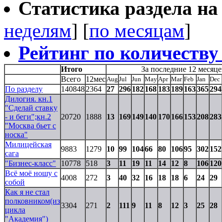
Статистика раздела на t
неделям
] [
по месяцам
]
Рейтинг по количеству
Итого
За последние 12 месяце
Всего
12мес
Aug
Jul
Jun
May
Apr
Mar
Feb
Jan
Dec
По разделу
140848
2364
27
296
182
168
183
189
163
365
294
Дилогия. кн.1
"Сделай ставку
- и беги";кн.2
20720
1888
13
169
149
140
170
166
153
208
283
"Москва бьет с
носка"
Милицейская
9883
1279
10
99
104
66
80
106
95
302
152
сага
"Бизнес-класс"
10778
518
3
11
19
11
14
12
8
106
120
Всё моё ношу с
4008
272
3
40
32
16
18
18
6
24
29
собой
Как я не стал
полковником(из
3304
271
2
111
9
11
8
12
3
25
28
цикла
"Академия")