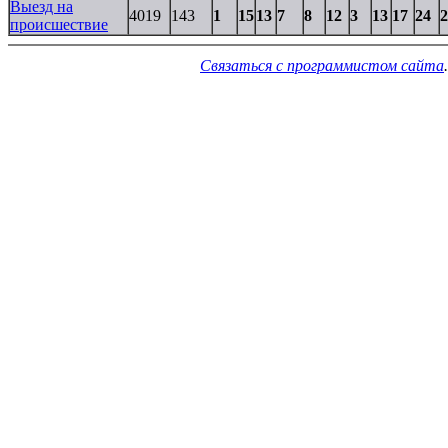
Выезд на
4019
143
1
15
13
7
8
12
3
13
17
24
2
происшествие
Связаться с программистом сайта
.