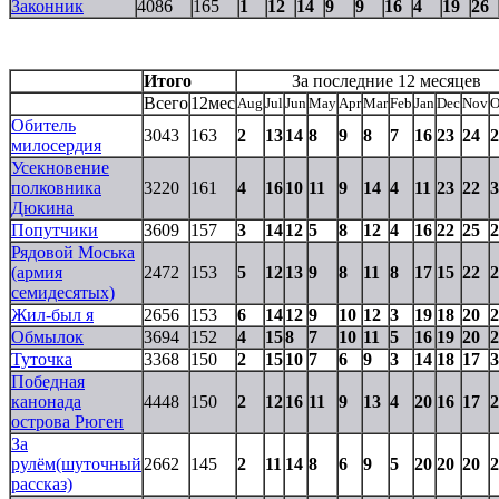
Законник
4086
165
1
12
14
9
9
16
4
19
26
Итого
За последние 12 месяцев
Всего
12мес
Aug
Jul
Jun
May
Apr
Mar
Feb
Jan
Dec
Nov
O
Обитель
3043
163
2
13
14
8
9
8
7
16
23
24
2
милосердия
Усекновение
полковника
3220
161
4
16
10
11
9
14
4
11
23
22
3
Дюкина
Попутчики
3609
157
3
14
12
5
8
12
4
16
22
25
2
Рядовой Моська
(армия
2472
153
5
12
13
9
8
11
8
17
15
22
2
семидесятых)
Жил-был я
2656
153
6
14
12
9
10
12
3
19
18
20
2
Обмылок
3694
152
4
15
8
7
10
11
5
16
19
20
2
Туточка
3368
150
2
15
10
7
6
9
3
14
18
17
3
Победная
канонада
4448
150
2
12
16
11
9
13
4
20
16
17
2
острова Рюген
За
рулём(шуточный
2662
145
2
11
14
8
6
9
5
20
20
20
2
рассказ)