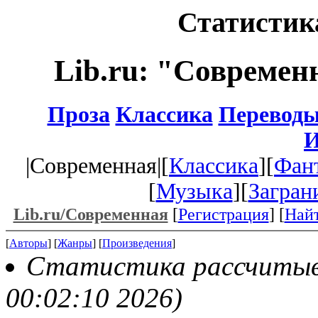
Статистика
Lib.ru: "Современ
Проза
Классика
Перевод
И
|Современная|[
Классика
][
Фан
[
Музыка
][
Загран
Lib.ru/Современная
[
Регистрация
] [
Най
[
Авторы
] [
Жанры
] [
Произведения
]
Статистика рассчитыва
00:02:10 2026)