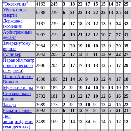
"Экзекуция"
4163
245
3
18
22
17
15
15
14
37
25
Убить после
6288
239
6
21
22
13
22
22
13
25
34
смерти
Державка
3187
239
4
17
18
23
12
13
9
34
32
(комедия)
Арбитражный
7097
219
4
19
21
12
12
10
7
27
31
десант
Зачёркнутому -
2954
215
3
20
19
16
10
13
9
20
35
верить
Гулливер
3042
205
2
17
13
8
11
13
9
22
27
Паранойя(театр
политического
2906
204
2
17
17
13
13
13
5
17
29
памфлета)
Панна Анна из
4308
188
21
14
16
9
13
12
4
17
18
Вильно
Мужские игры
7961
185
2
9
19
14
10
10
13
19
17
Сначала было
3702
181
3
13
12
17
10
12
6
16
25
слово
Засада
3689
173
2
9
13
10
9
12
4
15
22
Рыжий Сашка
3092
172
6
11
12
9
8
13
5
21
21
Дед
авиации(армия
2489
169
2
14
15
34
6
14
5
12
12
семидесятых)