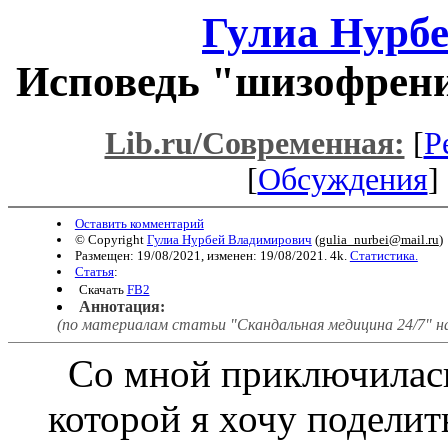
Гулиа Нурб
Исповедь "шизофрени
Lib.ru/Современная:
[
Р
[
Обсуждения
] 
Оставить комментарий
© Copyright
Гулиа Нурбей Владимирович
(
gulia_nurbei@mail.ru
)
Размещен: 19/08/2021, изменен: 19/08/2021. 4k.
Статистика.
Статья
:
Скачать
FB2
Аннотация:
(по материалам статьи "Скандальная медицина 24/7" нач
Со мной приключилась 
которой я хочу поделит