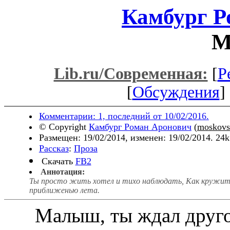
Камбург Р
М
Lib.ru/Современная:
[
Р
[
Обсуждения
] 
Комментарии: 1, последний от 10/02/2016.
© Copyright
Камбург Роман Аронович
(
moskov
Размещен: 19/02/2014, изменен: 19/02/2014. 24
Рассказ
:
Проза
Скачать
FB2
Аннотация:
Ты просто жить хотел и тихо наблюдать, Как кружитс
приближенью лета.
Малыш, ты ждал друго