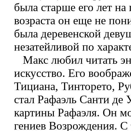
была старше его лет на
возраста он еще не пон
была деревенской девуш
незатейливой по характе
Макс любил читать эн
искусство. Его вообра
Тициана, Тинторето, Р
стал Рафаэль Санти де 
картины Рафаэля. Он мо
гениев Возрождения. С 