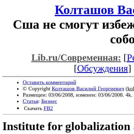
Колташов Ва
Сша не смогут избеж
соб
Lib.ru/Современная:
[
Р
[
Обсуждения
] 
Оставить комментарий
© Copyright
Колташов Василий Георгиевич
(
ko
Размещен: 03/06/2008, изменен: 03/06/2008. 4k.
Статья
:
Бизнес
Скачать
FB2
I
nstitute
for globalization