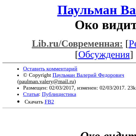
Паульман Ва
Око видит
Lib.ru/Современная:
[
Р
[
Обсуждения
] 
Оставить комментарий
© Copyright
Паульман Валерий Федорович
(
paulman.valery@mail.ru
)
Размещен: 02/03/2017, изменен: 02/03/2017. 23
Статья
:
Публицистика
Скачать
FB2
Око видит