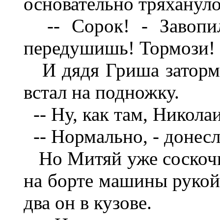
основательно тряхануло
-- Сорок! - Завопил
передушишь! Тормози!
И дядя Гриша затормо
встал на подножку.
-- Ну, как там, Никола
-- Нормально, - донесло
Но Митяй уже соскочил
на борте машины рукой,
два он в кузове.