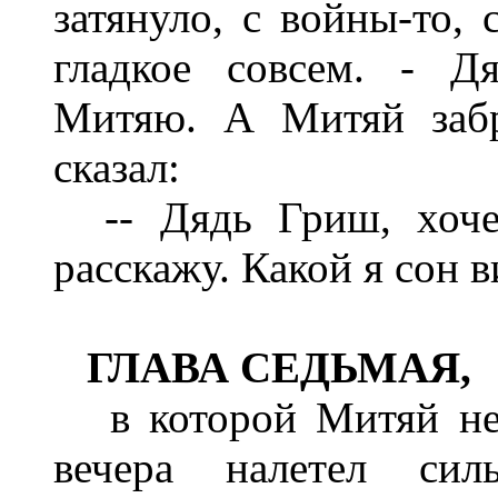
затянуло, с войны-то, 
гладкое совсем. - Д
Митяю. А Митяй забр
сказал:
-- Дядь Гриш, хочеш
расскажу. Какой я сон ви
ГЛАВА СЕДЬМАЯ,
в которой Митяй не 
вечера налетел сил