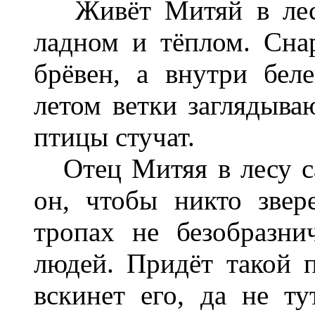
Живёт Митяй в лесу
ладном и тё­плом. Сн
брёвен, а внутри бел
летом ветки заглядыва
птицы стучат.
Отец Митяя в лесу са
он, чтобы никто звер
тропах не безобразн
людей. Придёт такой 
вскинет его, да не т