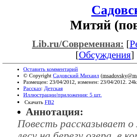
Садовс
Митяй (пов
Lib.ru/Современная:
[
Р
[
Обсуждения
] 
Оставить комментарий
© Copyright
Садовский Михаил
(
msadovsky@ma
Размещен: 23/04/2012, изменен: 23/04/2012. 24
Рассказ
:
Детская
Иллюстрации/приложения: 5 шт.
Скачать
FB2
Аннотация:
Повесть рассказывает о
лесу на берегу озера, в 