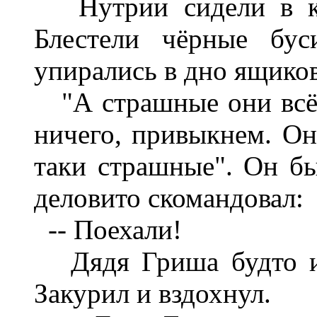
Нутрии сидели в кле
Блестели чёрные бус
упирались в дно ящиков
"А страшные они всё-т
ничего, привыкнем. Они
таки страшные". Он бы
деловито скомандовал:
-- Поехали!
Дядя Гриша будто и 
Закурил и вздохнул.