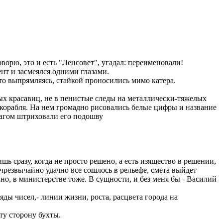
ворю, это и есть "Ленсовет", угадал: переименовали!
нт и засмеялся одними глазами.
то выпрямляясь, стайкой проносились мимо катера.
тых красавиц, не в пенистые следы на металлически-тяжелых
 корабля. На нем громадно рисовались белые цифры и название
загом штриховали его подошву
 сразу, когда не просто решено, а есть изящество в решении,
чрезвычайно удачно все сошлось в рельефе, смета выйдет
но, в министерстве тоже. В сущности, и без меня бы - Василий
яды чисел,- линии жизни, роста, расцвета города на
ту сторону бухты.