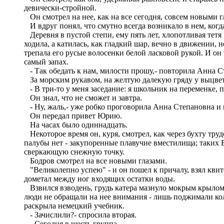
девически-стройной.
Он смотрел на нее, как на все сегодня, совсем новыми г
И вдруг понял, что смутно всегда возникало в нем, когда
Деревня в пустой степи, ему пять лет, хлопотливая тетя 
ходила, а катилась, как гладкий шар, вечно в движении, 
трепала его русые волосенки белой ласковой рукой. И о
самый запах.
- Так обедать к нам, милости прошу,- повторила Анна С
За морским рукавом, на желтую далекую гряду у выцветш
- В три-то у меня заседание: я школьник на переменке, п
Он знал, что не сможет и завтра.
- Ну, жаль,- уже робко проговорила Анна Степановна и 
Он передал привет Юрию.
На часах было одиннадцать.
Некоторое время он, куря, смотрел, как через бухту тру
палубы нет - закупоренные плавучие вместилища; таких Б
сверкающую снежную точку.
Бодров смотрел на все новыми глазами.
"Великолепно успею" - и он пошел к причалу, взял квит
дометал между ног входящих остатки воды.
Взвился взводень, грудь катера мазнуло мокрым крылом,
люди не обращали на нее внимания - лишь поджимали ко
раскрыла немецкий учебник.
- Зачислили?- спросила вторая.
- Сегодня в шесть группа.