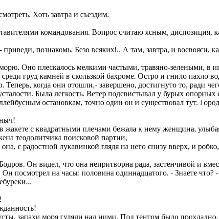
мотреть. Хоть завтра и съездим.
ставителями командования. Вопрос считаю ясным, диспозиция, к
 приведи, познакомь. Безо всяких!.. А там, завтра, и восвояси, ка
орю. Оно плескалось мелкими частыми, травяно-зелеными, в иг
 среди груд камней в скользкой бахроме. Остро и гнило пахло в
 Теперь, когда они отошли,- завершено, достигнуто то, ради чего
 усталости. Была легкость. Ветер подсвистывал у бурых опорных
ллейбусным остановкам, точно один он и существовал тут. Город
аныч!
 жакете с квадратными плечами бежала к нему женщина, улыбаясь
жена теодолитчика поисковой партии,
на, с радостной лукавинкой глядя на него снизу вверх, и робко
одров. Он видел, что она непритворна рада, застенчивой и вмес
. Он посмотрел на часы: половина одиннадцатого. - Знаете что? -
ебуреки...
!
жданность!
ты, запахи моря гуляли над ними. Под тентом было прохладно.