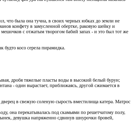
ил, что была она тучна, в своих черных юбках до земли не
арманов конфету в замусленной обертке, раковую шейку и
мешочков с отжатым творогом бабий запах - и это был тот же
к будто косо серела пирамидка.
рывая, дробя тяжелые пласты воды в высокий белый бурун;
нтана - один вырастает, приближаясь, другой сжимается в
х дверец в свежую соленую сырость вместилища катера. Матрос
ду, она перекатывалась под скамьями по решетчатому полу,
 дынек, девушка напряженно сдвинув шнурочки бровей,