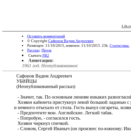
Lib.r
Оставить комментарий
© Copyright
Сафонов Вадим Андреевич
Размещен: 11/10/2015, изменен: 11/10/2015. 23k.
Статистика.
Рассказ
:
Проза
Скачать
FB2
Аннотация:
1961 год. Неопубликованное
Сафонов Вадим Андреевич
УБИЙЦЫ
(Неопубликованный рассказ)
- Значит, так. По основным линиям никаких разногласий
Хозяин кабинета пристукнул левой большой ладонью с р
и немного отъехало от стола. Гость вынул сигареты, хозяи
- Предпочтите мои. Английские. Легкий табак.
- Попробую, - согласился гость.
Хозяин чиркнул спичкой.
- Словом, Сергей Иваныч (он произнес по-южному: Иван