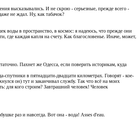
ния высказывались. И не скрою - серьезные, прежде всего -
аже не ждал. Ну, как табачок?
к воды в пространство, в космос: я надеюсь, что прежде они
ти, где каждая капля на счету. Как благословенье. Иначе, может,
таточно. Пахнет же Одесса, если поверить историкам, куда
да-спутники в пятнадцати-двадцати километрах. Говорят - кое-
хнулся он) тут и заканчивал службу. Так что всё на моих
ать: для кого строим? Завтрашний человек! Человек
шке раз и навсегда. Вот она - вода! Asses d'eau.