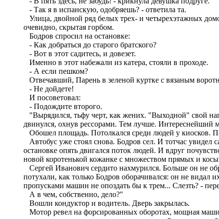
- В пять здесь, не забудь! - крикнула девушка подруге.
- Так я в испанскую, одобряешь? - ответила та.
Улица, двойной ряд белых трех- и четырехэтажных домов
очевидно, скрытая горбом.
Бодров спросил на остановке:
- Как добраться до старого братского?
- Вот в этот садитесь, и довезет.
Именно в этот набежали из катера, стояли в проходе.
- А если пешком?
Отвечавший, Парень в зеленой куртке с вязаным воротн
- Не дойдете!
И посоветовал:
- Подождите второго.
"Вырядился, тьфу черт, как жених. "Выходной" свой напя
двинулся, охнув рессорами. Тем лучше. Интереснейший 
Обошел площадь. Потолкался среди людей у киосков. По
Автобус уже стоял снова. Бодров сел. И тотчас увидел са
остановке опять двигался поток людей. И вдруг почувство
новой коротенькой кожанке с множеством прямых и косых
Сергей Иванович сердито нахмурился. Больше он не обра
потухали, как только Бодров оборачивался: он не видал 
пропусками машин не опоздать бы к трем... Слезть? - переб
А в чем, собственно, дело?"
Вошли кондуктор и водитель. Дверь закрылась.
Мотор ревел на форсированных оборотах, мощная машина 