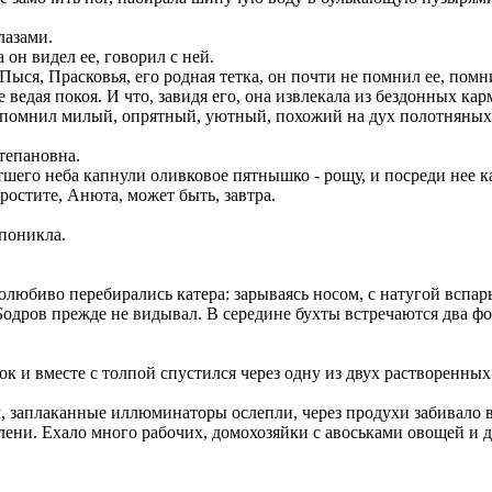
лазами.
 он видел ее, говорил с ней.
Пыся, Прасковья, его родная тетка, он почти не помнил ее, помн
не ведая покоя. И что, завидя его, она извлекала из бездонных к
н помнил милый, опрятный, уютный, похожий на дух полотняных 
тепановна.
его неба капнули оливковое пятнышко - рощу, и посреди нее ка
ростите, Анюта, может быть, завтра.
поникла.
долюбиво перебирались катера: зарываясь носом, с натугой вспа
одров прежде не видывал. В середине бухты встречаются два фо
ок и вместе с толпой спустился через одну из двух растворенны
 заплаканные иллюминаторы ослепли, через продухи забивало во
лени. Ехало много рабочих, домохозяйки с авоськами овощей и