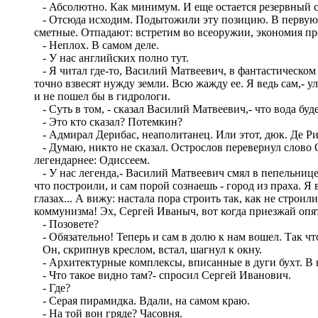
- Абсолютно. Как минимум. И еще остается резервный с
- Отсюда исходим. Подытожили эту позицию. В первую гол
сметные. Отпадают: встретим во всеоружии, экономия про
- Неплох. В самом деле.
- У нас английских полно тут.
- Я читал где-то, Василий Матвеевич, в фантастическом 
точно взвесят нужду земли. Всю жажду ее. Я ведь сам,- ул
и не пошел бы в гидрологи.
- Суть в том, - сказал Василий Матвеевич,- что вода будет
- Это кто сказал? Потемкин?
- Адмирал Дерибас, неаполитанец. Или этот, дюк. Де Ри
- Думаю, никто не сказал. Острослов перевернул слово О
легендарнее: Одиссеем.
- У нас легенда,- Василий Матвеевич смял в пепельнице с
что построили, и сам порой сознаешь - город из праха. Я 
глазах... А вижу: настала пора строить так, как не стро
коммунизма! Эх, Сергей Иваныч, вот когда приезжай опят
- Позовете?
- Обязательно! Теперь и сам в долю к нам вошел. Так что
Он, скрипнув креслом, встал, шагнул к окну.
- Архитектурные комплексы, вписанные в дуги бухт. В весь
- Что такое видно там?- спросил Сергей Иванович.
- Где?
- Серая пирамидка. Вдали, на самом краю.
- На той вон гряде? Часовня.