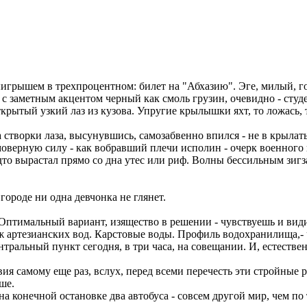
ыигрышем в трехпроцентном: билет на "Абхазию". Эге, милый, го
 с заметным акцентом черный как смоль грузин, очевидно - студе
крытый узкий лаз из кузова. Упругие крылышки яхт, то ложась, 
 створки лаза, высунувшись, самозабвенно впился - не в крыла
имоверную силу - как вобравший плечи исполин - очерк военного
удто вырастал прямо со дна утес или риф. Волны бессильным зиг
городе ни одна девчонка не глянет.
тимальный вариант, изящество в решении - чувствуешь и видишь
ж артезианских вод. Карстовые воды. Профиль водохранилища,- 
тральный пункт сегодня, в три часа, на совещании. И, естествен
я самому еще раз, вслух, перед всеми перечесть эти стройные р
ше.
 конечной остановке два автобуса - совсем другой мир, чем по 