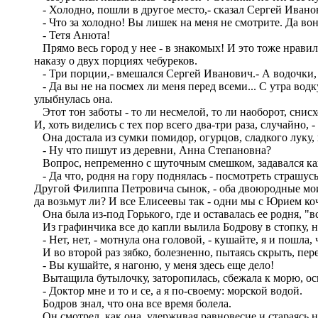
- Холодно, пошли в другое место,- сказал Сергей Ивано
- Что за холодно! Вы лишек на меня не смотрите. Да вон 
- Тетя Анюта!
Прямо весь город у нее - в знакомых! И это тоже нрави
наказу о двух порциях чебуреков.
- Три порции,- вмешался Сергей Иванович.- А водочки
- Да вы не на посмех ли меня перед всеми... С утра водк
улыбнулась она.
Этот тон заботы - то ли несмелой, то ли наоборот, снисх
И, хоть виделись с тех пор всего два-три раза, случайно,
Она достала из сумки помидор, огурцов, сладкого луку,
- Ну что пишут из деревни, Анна Степановна?
Вопрос, непременно с шуточным смешком, задавался каж
- Да что, родня на гору поднялась - посмотреть страшусь
Другой Филиппа Петровича сынок, - оба двоюродные мои,-
да возьмут ли? И все Елисеевы так - одни мы с Юрием коч
Она была из-под Горького, где и оставалась ее родня, "в
Из графинчика все до капли вылила Бодрову в стопку, на
- Нет, нет, - мотнула она головой, - кушайте, я и пошла, 
И во второй раз зябко, болезненно, пытаясь скрыть, пер
- Вы кушайте, я нагоню, у меня здесь еще дело!
Вытащила бутылочку, заторопилась, сбежала к морю, оск
- Доктор мне и то и се, а я по-своему: морской водой.
Бодров знал, что она все время болела.
Он смотрел, как она, удерживая равновесие и стараясь 