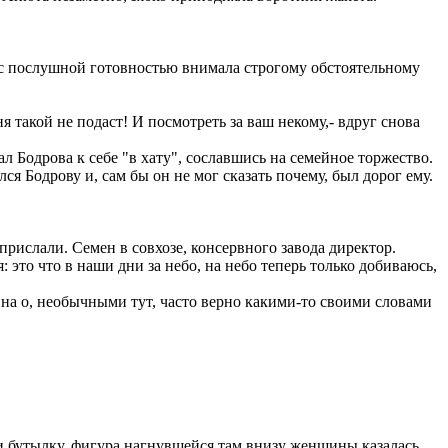
а с послушной готовностью внимала строгому обстоятельному
 такой не подаст! И посмотреть за ваш некому,- вдруг снова
ал Бодрова к себе "в хату", сославшись на семейное торжество.
ся Бодрову и, сам бы он не мог сказать почему, был дорог ему.
прислали. Семен в совхозе, консервного завода директор.
это что в наши дни за небо, на небо теперь только добиваюсь,
о на о, необычными тут, часто верно какими-то своими словами
и бутылку, фигура нагнувшейся там внизу женщины казалась