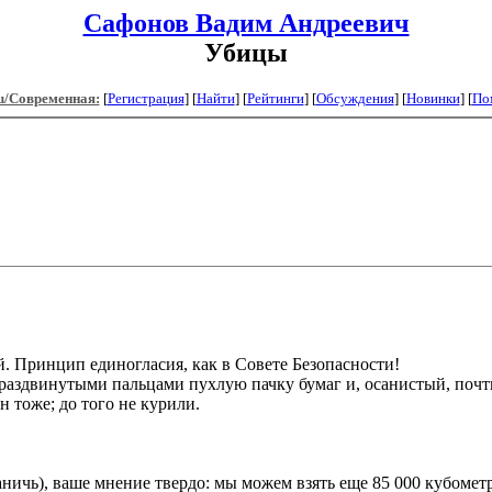
Сафонов Вадим Андреевич
Убицы
u/Современная:
[
Регистрация
]
[
Найти
] [
Рейтинги
] [
Обсуждения
] [
Новинки
] [
По
. Принцип единогласия, как в Совете Безопасности!
аздвинутыми пальцами пухлую пачку бумаг и, осанистый, почти 
н тоже; до того не курили.
ичь), ваше мнение твердо: мы можем взять еще 85 000 кубомет