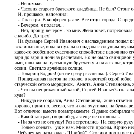
- Непохоже.
- Часовня старого братского кладбища. Не был? Стоит ос
И, прощаясь, напомнил:
- Так в три. В конференц-зале. Все отцы города. С пред
- Вечером, я полагал...
- Нет, прошу, вечером - ко мне. Жена зовет, потребовала -
спасибо. До трех!
На бульваре Сергей Иванович с наслаждением пошел к м
всхлипыванье, вода вспухала и опадала с сосущим звуком
какое-то особенное счастливое спокойствие наполняло его.
зари до зари и ночи за расчетами. Но не было свинцовой
ими, швырял на пустынную брусчатку и на асфальт, к тро
осени. Светило ярчайшее солнце.
- Товарищ Бодров! (он не сразу расслышал). Сергей Ив
Придерживая платок на голове, в короткой серой юбке, в
старческой сетью морщинок,- Анюта, Анна Степановна, 
- Что вы неприкаянный какой, Сергей Иваныч?- сказала о
куда?
- Никуда не собрался, Анна Степановна,- живо ответил Б
хорошо, приятно, весело, что и она очутилась на бульваре
Вот отлично: вместе позавтракаемте. Я давно собирался ч
- Какой завтрак, скоро обед, а я еще не готовила...
- Ни за что не отпущу! Раз встретились. На скорую руку
- Только обедать - уж к нам. Милости просим. Юрию не
Чебуречная называлась "Прибой". Столики почти все пус