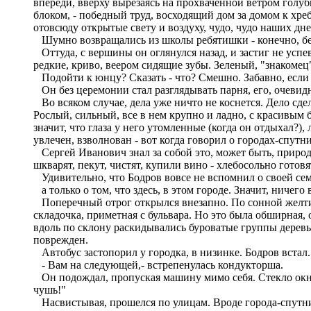
впереди, вверху вырезаясь на прохваченной ветром голу
блоком, - победный труд, восходящий дом за домом к хреб
отовсюду открытые свету и воздуху, чудо, чудо наших дней.
Шумно возвращались из школы ребятишки - конечно, бег
Оттуда, с вершины он оглянулся назад, и застиг не успе
редкие, криво, веером сидящие зубы. Зеленый, "знакомец"
Подойти к юнцу? Сказать - что? Смешно. Забавно, если 
Он без церемонии стал разглядывать парня, его, очевид
Во всяком случае, дела уже ничто не коснется. Дело сд
Рослый, сильный, все в нем крупно и ладно, с красивым б
значит, что глаза у него утомленные (когда он отдыхал?),
увлечен, взволнован - вот когда говорил о городах-спутн
Сергей Иванович знал за собой это, может быть, природно
шкварят, пекут, чистят, купили вино - хлебосольно готовя
Удивительно, что Бодров вовсе не вспомнил о своей сем
а только о том, что здесь, в этом городе. Значит, ничего
Поперечный отрог открылся внезапно. По сонной желтизне
складочка, приметная с бульвара. Но это была обширная, 
вдоль по склону раскидывались буроватые группы деревье
поврежден.
Автобус застопорил у городка, в низинке. Бодров встал. 
- Вам на следующей,- встрепенулась кондукторша.
Он подождал, пропуская машину мимо себя. Стекло окна п
чушь!"
Насвистывая, прошелся по улицам. Вроде города-спутник