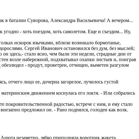
ак в баталии Суворова, Александра Васильевича! А вечером...
к угодно - хоть поездом, хоть самолетом. Еще и съездим... Ну,
олках искорок язычками, вблизи возникало бормотанье,
одорослями. Сергей Иванович остановился без дум, без мыслей;
 он здесь,- стало ясно, чем были эти недели, страдные дни от
 стен возле набережной, подхватывал охапки листьев и, поиграв
 обезлюдел - продут, проветрен, отчищен, выметен разгулом
, отчего лицо ее, дочерна загорелое, лучилось густой
, материнским движением коснулась его локтя. - Или собрались
те покровительственной радостью, встрече с ним, и ему стало
 внезапно предложил он. - Рано поднялся, голоден как волк.
 Анюта незаметно, зябко приподняла воротник жакета.