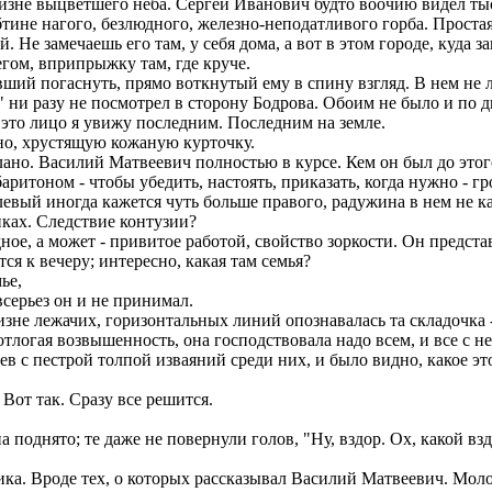
бизне выцветшего неба. Сергей Иванович будто воочию видел тыс
тине нагого, безлюдного, железно-неподатливого горба. Простая,
 Не замечаешь его там, у себя дома, а вот в этом городе, куда зан
ом, вприпрыжку там, где круче.
вший погаснуть, прямо воткнутый ему в спину взгляд. В нем не
 ни разу не посмотрел в сторону Бодрова. Обоим не было и по д
это лицо я увижу последним. Последним на земле.
но, хрустящую кожаную курточку.
елано. Василий Матвеевич полностью в курсе. Кем он был до эт
аритоном - чтобы убедить, настоять, приказать, когда нужно - г
 левый иногда кажется чуть больше правого, радужина в нем не ка
иках. Следствие контузии?
е, а может - привитое работой, свойство зоркости. Он представил
тся к вечеру; интересно, какая там семья?
ье,
 всерьез он и не принимал.
 лежачих, горизонтальных линий опознавалась та складочка - г
отлогая возвышенность, она господствовала надо всем, и все с 
в с пестрой толпой изваяний среди них, и было видно, какое эт
Вот так. Сразу все решится.
однято; те даже не повернули голов, "Ну, вздор. Ох, какой вздо
а. Вроде тех, о которых рассказывал Василий Матвеевич. Моло