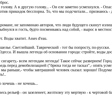
брос.
ову. А в другую голову... - Он еле заметно усмехнулся. - Опасе
тив прикидок бесспорна. То, что мы подсчитали... признаюсь - д
романе, не запоминаю авторов, что люди будущего скинут излише
ыбнулся и гость, будто посмеиваясь над собой, - вырос в местнос
. Воды хватит. Asses d'eau.
шелье. Светлейший. Таврический - тот бы попросту, по-русски.
десса. И вышла легенда об основании города: стройте, воды дос
игарету,- всем легендам легенда! Такое сейчас развернем! Горо
ведь перед демобилизацией ("брюха тогда не таскал",- опять усме
или мы раньше,- чтобы завтрашний человек сказал: хорошо! Подум
ь!..
 хочешь - не хочешь...
 рельеф - он зазеленеет, желтизну эту мертвую - к чертовой бабу