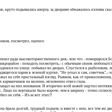
, круто подымалась кверху, за дворами обнажались изломы скал
иком, посмотрел, оценил:
лил ради высокоторжественного дня,- вон что - поморщился Бод
микрорайон - походить посмотреть,- с обычным своим любопытс
днялся по улице. побывал во дворах. Спустился к рыболовам, л
дящегося парня в зеленой куртке. "Не уехал и сам, советчик",- 
вал на себе пристальный взгляд. Рывком, как от прикосновения,
 карманчиков на молнии, мгновенно отвел глаза.
щал на них внимания. И вторично всей кожей ощутил неотвязный
их. Лицо по вертикали было короче, чем в ширину - точно сплю
ил он себя. - Из-за вот этих?!
брала долгий, трудный подъем, и вместе с нею, все тем же дв