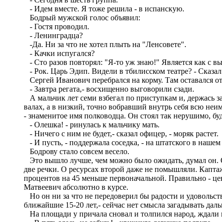
- Идем вместе. Я тоже решила - в испанскую.
Бодрый мужской голос объявил:
- Гостя проводил.
- Ленинградца?
-Да. Ни за что не хотел плыть на "Ленсовете".
- Качки испугался?
- Сто разов повторял: "Я-то уж знаю!" Является как с в
- Рок. Царь Эдип. Видели в тбилисском театре? - Сказал
Сергей Иванович перебрался на корму. Там оставался от
- Завтра регата,- восхищенно выговорили сзади.
А мальчик лет семи взбегал по приступкам и, держась за
валах, а в низкий, точно вобравший внутрь себя всю не
- знаменитое имя полководца. Он стоял так нерушимо, б
- Олешка! - ринулась к мальчику мать.
- Ничего с ним не будет,- сказал офицер, - моряк растет.
- И пусть, - поддержала соседка, - на штатского в нашем 
Бодрову стало совсем весело.
Это вышло лучше, чем можно было ожидать, думал он. Оп
две речки. О ресурсах второй даже не помышляли. Капта
процентов на 45 меньше первоначальной. Правильно - цен
Матвеевич абсолютно в курсе.
Но он ни за что не передоверил бы радости и удовольстви
ближайшие 15-20 лет,- сейчас нет смысла загадывать даль
На площади у причала сновал и толпился народ, ждали на