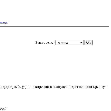
мощь
]
Ваша оценка:
дородный, удовлетворенно откинулся в кресле - оно крякнуло
ров?