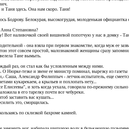
вич.
и Таня здесь. Она нам скоро. Таня!
лось Бодрову. Белокурая, высокогрудая, молоденькая официантк
, Анна Степановна?
у! Вот наливочкой своей вишневой попотчую у нас в домку - Таня
одительной - она взяла при первом знакомстве, когда муж ее зазв
 - тон этот совсем простой, малознакомой женщины сразу запомнил
 велела Тане вымыть.
дый раз, он стал как бы условленным между ними.
. О Нюрке-тезке и звене ее министр поминал, вырезку из газеты 
 Саша, Александр Филиппыч - летчик-испытатель, еще смеется: 
етами кукарекаем, а крыльев и похлопать нету...
се Елисеевы", и хоть когда уехала, говорила по-прежнему сильн
ложила в его тарелку почти все чебуреки.
чтоб заставить вас кушать...
есилить это, сморщилась.
ользаясь по склизкой бахроме камней.
не замочить ног, набирала шипучую воду в булькающую пузырям