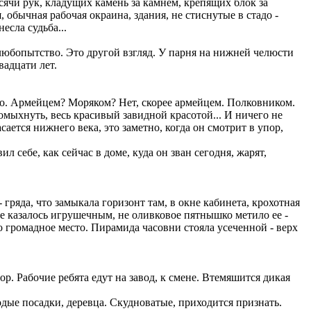
ячи рук, кладущих камень за камнем, крепящих блок за
 обычная рабочая окраина, здания, не стиснутые в стадо -
есла судьба...
 любопытство. Это другой взгляд. У парня на нижней челюсти
вадцати лет.
ого. Армейцем? Моряком? Нет, скорее армейцем. Полковником.
ромыхнуть, весь красивый завидной красотой... И ничего не
сается нижнего века, это заметно, когда он смотрит в упор,
 себе, как сейчас в доме, куда он зван сегодня, жарят,
ряда, что замыкала горизонт там, в окне кабинета, крохотная
нее казалось игрушечным, не оливковое пятнышко метило ее -
о громадное место. Пирамида часовни стояла усеченной - верх
р. Рабочие ребята едут на завод, к смене. Втемяшится дикая
дые посадки, деревца. Скудноватые, приходится признать.