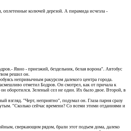
, оплетенные колючей дерезой. А пирамида исчезла -
ров.- Явно - приезжий, бездельник, белая ворона". Автобус
твом решил он.
юбуясь непривычным ракурсом далекого центра города.
насмешливо отметил Бодров. Он смотрел, как от причала к
 он оборотился. Зеленый сел не один. Их было двое. Второй, в
 взгляд. "Черт, неприятно", подумал он. Глаза парня сразу
снутым. "Сколько сейчас времени? Со всеми этими отданиями и
ойным, сверкающим рядом, брали этот подъем дома, далеко