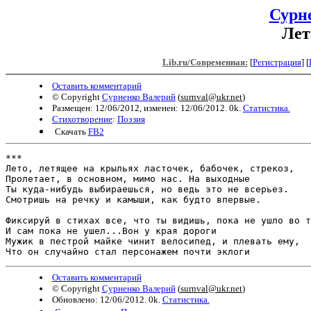
Сурн
Лет
Lib.ru/Современная:
[
Регистрация
]
[
Оставить комментарий
© Copyright
Сурненко Валерий
(
surnval@ukr.net
)
Размещен: 12/06/2012, изменен: 12/06/2012. 0k.
Статистика.
Стихотворение
:
Поэзия
Скачать
FB2
***

Лето, летящее на крыльях ласточек, бабочек, стрекоз,

Пролетает, в основном, мимо нас. На выходные

Ты куда-нибудь выбираешься, но ведь это не всерьез.

Смотришь на речку и камыши, как будто впервые.

Фиксируй в стихах все, что ты видишь, пока не ушло во т
И сам пока не ушел...Вон у края дороги

Мужик в пестрой майке чинит велосипед, и плевать ему,

Что он случайно стал персонажем почти эклоги 
Оставить комментарий
© Copyright
Сурненко Валерий
(
surnval@ukr.net
)
Обновлено: 12/06/2012. 0k.
Статистика.