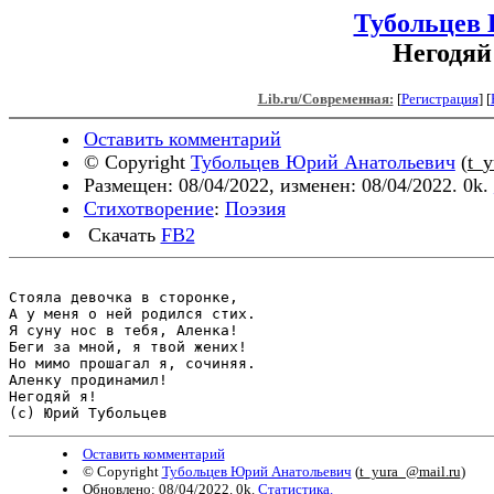
Тубольцев
Негодяй
Lib.ru/Современная:
[
Регистрация
]
[
Оставить комментарий
© Copyright
Тубольцев Юрий Анатольевич
(
t_
Размещен: 08/04/2022, изменен: 08/04/2022. 0k.
Стихотворение
:
Поэзия
Скачать
FB2
Стояла девочка в сторонке, 

А у меня о ней родился стих.

Я суну нос в тебя, Аленка!

Беги за мной, я твой жених!

Но мимо прошагал я, сочиняя.

Аленку продинамил!

Негодяй я!

Оставить комментарий
© Copyright
Тубольцев Юрий Анатольевич
(
t_yura_@mail.ru
)
Обновлено: 08/04/2022. 0k.
Статистика.