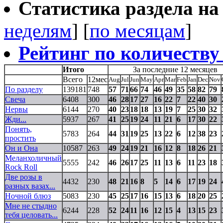
Статистика раздела на t
неделям
] [
по месяцам
]
Рейтинг по количеству
Итого
За последние 12 месяцев
Всего
12мес
Aug
Jul
Jun
May
Apr
Mar
Feb
Jan
Dec
Nov
По разделу
139181
748
57
71
66
74
46
49
35
58
82
79
Свеча
6408
300
46
28
17
27
16
22
7
22
40
30
Нервы
6144
270
40
23
18
18
13
19
7
25
30
32
Жди...
5937
267
41
25
19
24
11
21
6
17
30
22
Понять,
5783
264
44
31
19
25
13
22
6
12
38
23
простить
Он и Она
10587
263
49
24
19
21
16
12
8
18
26
21
Меланхоличный
5555
242
46
26
17
25
11
13
6
11
23
18
Rock Roll
Две розы в
4432
230
48
21
16
8
5
14
6
17
19
24
разных вазах...
Ночной блюз
5083
230
45
25
17
16
15
13
6
18
20
25
Мне не стыдно
6244
228
52
24
11
16
12
15
4
13
15
23
тебя целовать...