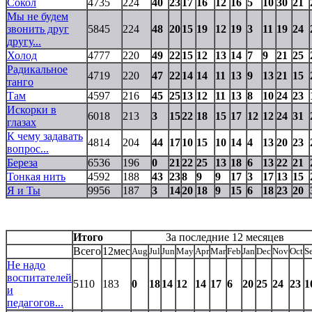
Сокол
4735
224
40
23
17
16
12
16
5
10
30
21
Мы не будем
звонить друг
5845
224
48
20
15
19
12
19
3
11
19
24
другу...
Холод
4777
220
49
22
15
12
13
14
7
9
21
25
Радикальное
4719
220
47
22
14
14
11
13
9
13
21
15
танго
Там
4597
216
45
25
13
12
11
13
8
10
24
23
Искорки в
6018
213
3
15
22
18
15
17
12
12
24
31
глазах
К чему задавать
4814
204
44
17
10
15
10
14
4
13
20
23
вопрос...
Береза
6536
196
0
21
22
25
13
18
6
13
22
21
Тонкая нить
4592
188
43
23
8
9
9
17
3
17
13
15
Я и Ты
9956
187
3
14
20
18
9
15
6
18
23
20
Итого
За последние 12 месяцев
Всего
12мес
Aug
Jul
Jun
May
Apr
Mar
Feb
Jan
Dec
Nov
Oct
S
Не надо
воспитателей
5110
183
0
18
14
12
14
17
6
20
25
24
23
1
и
педагогов...