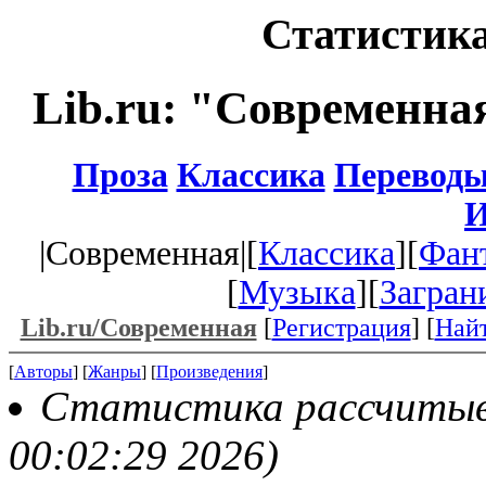
Статистика
Lib.ru: "Современна
Проза
Классика
Перевод
И
|Современная|[
Классика
][
Фан
[
Музыка
][
Загран
Lib.ru/Современная
[
Регистрация
] [
Най
[
Авторы
] [
Жанры
] [
Произведения
]
Статистика рассчитывае
00:02:29 2026)