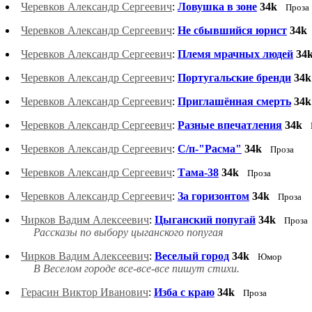
Черевков Александр Сергеевич
:
Ловушка в зоне
34k
Проза
Черевков Александр Сергеевич
:
Не сбывшийся юрист
34k
Черевков Александр Сергеевич
:
Племя мрачных людей
34
Черевков Александр Сергеевич
:
Португальские бренди
34k
Черевков Александр Сергеевич
:
Приглашённая смерть
34k
Черевков Александр Сергеевич
:
Разные впечатления
34k
Черевков Александр Сергеевич
:
С/п-"Расма"
34k
Проза
Черевков Александр Сергеевич
:
Тама-38
34k
Проза
Черевков Александр Сергеевич
:
За горизонтом
34k
Проза
Чирков Вадим Алексеевич
:
Цыганский попугай
34k
Проза
Рассказы по выбору цыганского попугая
Чирков Вадим Алексеевич
:
Веселый город
34k
Юмор
В Веселом городе все-все-все пишут стихи.
Герасин Виктор Иванович
:
Изба с краю
34k
Проза