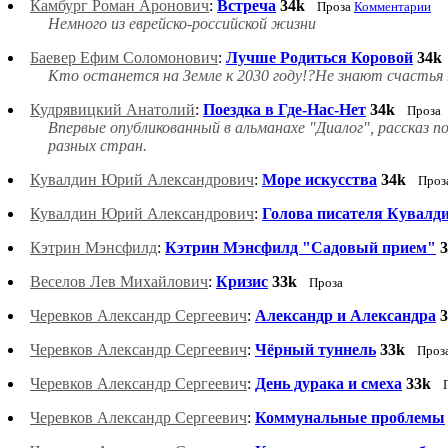
Камбург Роман Аронович
:
Встреча
34k
Проза
Комментарии
Немного из еврейско-российской жизни
Баевер Ефим Соломонович
:
Лучше Родиться Коровой
34k
Кто останется на Земле к 2030 году!?Не знают счастья т
Кудрявицкий Анатолий
:
Поездка в Где-Нас-Нет
34k
Проза
Впервые опубликованный в альманахе "Диалог", рассказ
разных стран.
Кувалдин Юрий Александрович
:
Море искусства
34k
Проз
Кувалдин Юрий Александрович
:
Голова писателя Кувалд
Кэтрин Мэнсфилд
:
Кэтрин Мэнсфилд "Садовый прием"
Веселов Лев Михайлович
:
Кризис
33k
Проза
Черевков Александр Сергеевич
:
Александр и Александра
Черевков Александр Сергеевич
:
Чёрный туннель
33k
Проз
Черевков Александр Сергеевич
:
День дурака и смеха
33k
Черевков Александр Сергеевич
:
Коммунальные проблемы