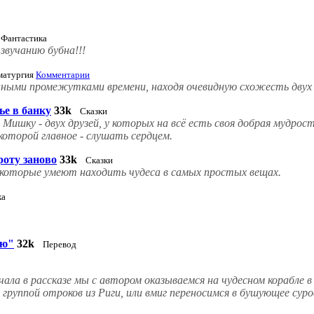
Фантастика
звучанию бубна!!!
матургия
Комментарии
ными промежутками времени, находя очевидную схожесть двух 
ье в банку
33k
Сказки
Мишку - двух друзей, у которых на всё есть своя добрая мудрост
оторой главное - слушать сердцем.
роту заново
33k
Сказки
х, которые умеют находить чудеса в самых простых вещах.
ка
лю"
32k
Перевод
ла в рассказе мы с автором оказываемся на чудесном корабле в
руппой отроков из Риги, или вмиг переносимся в бушующее суров