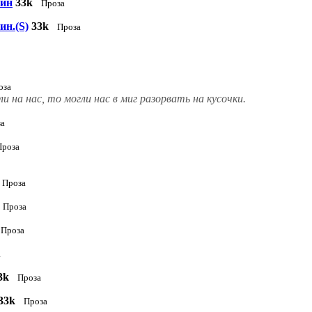
зин
33k
Проза
ин.(S)
33k
Проза
оза
 на нас, то могли нас в миг разорвать на кусочки.
за
Проза
Проза
Проза
Проза
а
3k
Проза
33k
Проза