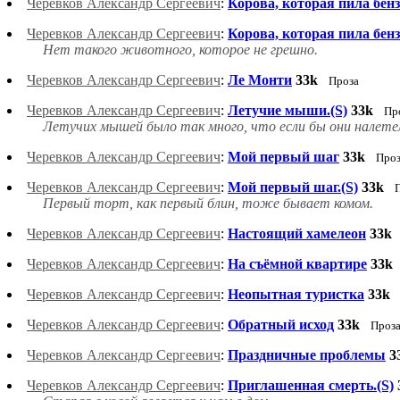
Черевков Александр Сергеевич
:
Корова, которая пила бен
Черевков Александр Сергеевич
:
Корова, которая пила бенз
Нет такого животного, которое не грешно.
Черевков Александр Сергеевич
:
Ле Монти
33k
Проза
Черевков Александр Сергеевич
:
Летучие мыши.(S)
33k
Пр
Летучих мышей было так много, что если бы они налетели
Черевков Александр Сергеевич
:
Мой первый шаг
33k
Про
Черевков Александр Сергеевич
:
Мой первый шаг.(S)
33k
Первый торт, как первый блин, тоже бывает комом.
Черевков Александр Сергеевич
:
Настоящий хамелеон
33k
Черевков Александр Сергеевич
:
На съёмной квартире
33k
Черевков Александр Сергеевич
:
Неопытная туристка
33k
Черевков Александр Сергеевич
:
Обратный исход
33k
Проз
Черевков Александр Сергеевич
:
Праздничные проблемы
3
Черевков Александр Сергеевич
:
Приглашенная смерть.(S)