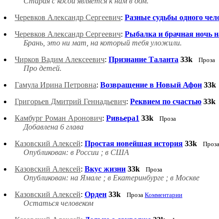
Старая с косой является к нам в дом.
Черевков Александр Сергеевич
:
Разные судьбы одного чел
Черевков Александр Сергеевич
:
Рыбалка и брачная ночь н
Брань, это ни мат, на который тебя уложили.
Чирков Вадим Алексеевич
:
Признание Таланта
33k
Проза
Про детей.
Гамула Ирина Петровна
:
Возвращение в Новый Афон
33k
Григорьев Дмитрий Геннадьевич
:
Реквием по счастью
33k
Камбург Роман Аронович
:
Ривьера1
33k
Проза
Добавлена 6 глава
Казовский Алексей
:
Простая новейшая история
33k
Проз
Опубликован: в России ; в США
Казовский Алексей
:
Вкус жизни
33k
Проза
Опубликован: на Ямале ; в Екатеринбурге ; в Москве
Казовский Алексей
:
Орден
33k
Проза
Комментарии
Остаться человеком