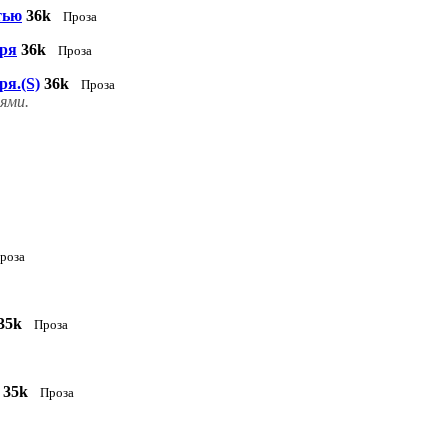
тью
36k
Проза
ыря
36k
Проза
я.(S)
36k
Проза
ями.
роза
35k
Проза
35k
Проза