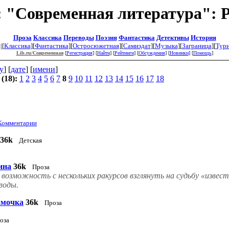
: "Современная литература": 
Проза
Классика
Переводы
Поэзия
Фантастика
Детективы
История
|[
Классика
][
Фантастика
][
Остросюжетная
][
Самиздат
][
Музыка
][
Заграница
][
Тур
Lib.ru/Современная
[
Регистрация
] [
Найти
] [
Рейтинги
] [
Обсуждения
] [
Новинки
] [
Помощь
]
у
] [
дате
] [
имени
]
(18):
1
2
3
4
5
6
7
8
9
10
11
12
13
14
15
16
17
18
Комментарии
36k
Детская
ина
36k
Проза
возможность с нескольких ракурсов взглянуть на судьбу «извест
воды.
амочка
36k
Проза
оза