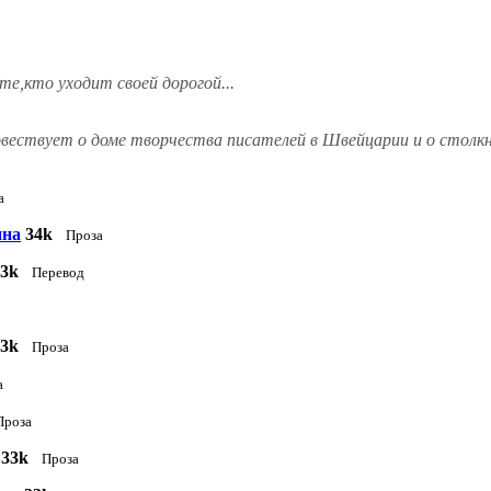
е,кто уходит своей дорогой...
 повествует о доме творчества писателей в Швейцарии и о стол
а
ина
34k
Проза
33k
Перевод
33k
Проза
а
Проза
33k
Проза