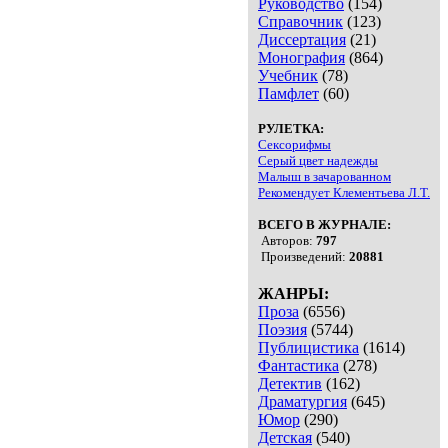
Руководство
(154)
Справочник
(123)
Диссертация
(21)
Монография
(864)
Учебник
(78)
Памфлет
(60)
РУЛЕТКА:
Сексорифмы
Серый цвет надежды
Малыш в зачарованном
Рекомендует Клементьева Л.Т.
ВСЕГО В ЖУРНАЛЕ:
Авторов:
797
Произведений:
20881
ЖАНРЫ:
Проза
(6556)
Поэзия
(5744)
Публицистика
(1614)
Фантастика
(278)
Детектив
(162)
Драматургия
(645)
Юмор
(290)
Детская
(540)