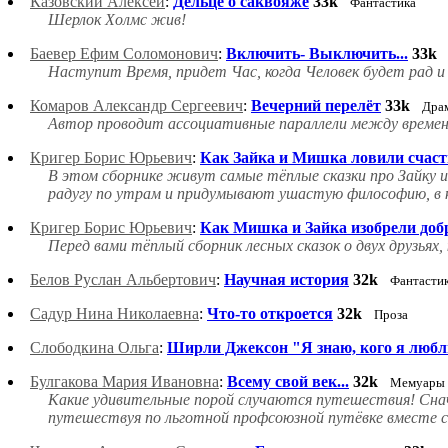
Казовский Алексей
:
Дельце о саквояже
33k
Фантастика
Шерлок Холмс жив!
Баевер Ефим Соломонович
:
Включить- Выключить...
33k
Наступит Время, придет Час, когда Человек будет рад и 
Комаров Александр Сергеевич
:
Вечерний перелёт
33k
Дра
Автор проводит ассоциативные параллели между времен
Кригер Борис Юрьевич
:
Как Зайка и Мишка ловили счаст
В этом сборнике живут самые тёплые сказки про Зайку и 
радугу по утрам и придумывают ушастую философию, в к
Кригер Борис Юрьевич
:
Как Мишка и Зайка изобрели доб
Перед вами тёплый сборник лесных сказок о двух друзья
Белов Руслан Альбертович
:
Научная история
32k
Фантасти
Садур Нина Николаевна
:
Что-то откроется
32k
Проза
Слободкина Ольга
:
Ширли Джексон "Я знаю, кого я люб
Булгакова Мария Ивановна
:
Всему свой век...
32k
Мемуары
Какие удивительные порой случаются путешествия! Снача
путешествуя по льготной профсоюзной путёвке вместе с г