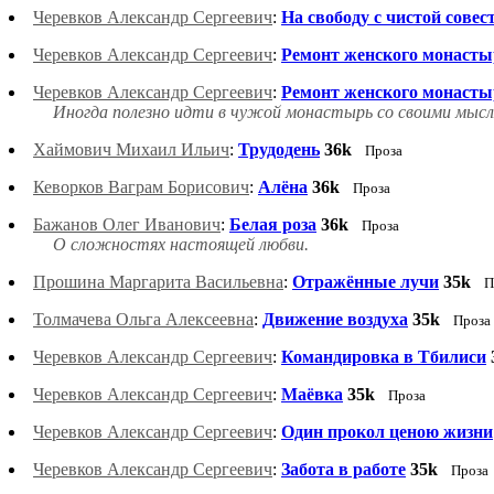
Черевков Александр Сергеевич
:
На свободу с чистой совес
Черевков Александр Сергеевич
:
Ремонт женского монаст
Черевков Александр Сергеевич
:
Ремонт женского монастыр
Иногда полезно идти в чужой монастырь со своими мысл
Хаймович Михаил Ильич
:
Трудодень
36k
Проза
Кеворков Ваграм Борисович
:
Алёна
36k
Проза
Бажанов Олег Иванович
:
Белая роза
36k
Проза
О сложностях настоящей любви.
Прошина Маргарита Васильевна
:
Отражённые лучи
35k
П
Толмачева Ольга Алексеевна
:
Движение воздуха
35k
Проза
Черевков Александр Сергеевич
:
Командировка в Тбилиси
Черевков Александр Сергеевич
:
Маёвка
35k
Проза
Черевков Александр Сергеевич
:
Один прокол ценою жизни
Черевков Александр Сергеевич
:
Забота в работе
35k
Проза