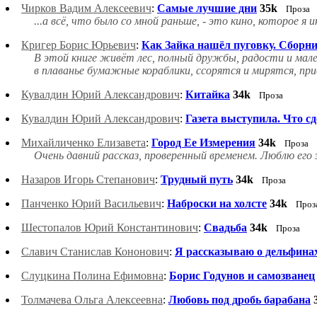
Чирков Вадим Алексеевич
:
Самые лучшие дни
35k
Проза
...а всё, что было со мной раньше, - это кино, которое я
Кригер Борис Юрьевич
:
Как Зайка нашёл пуговку. Сборни
В этой книге живёт лес, полный дружбы, радости и малень
в плаванье бумажные кораблики, ссорятся и мирятся, при
Кувалдин Юрий Александрович
:
Китайка
34k
Проза
Кувалдин Юрий Александрович
:
Газета выступила. Что с
Михайличенко Елизавета
:
Город Ее Измерения
34k
Проза
Очень давний рассказ, проверенный временем. Люблю его
Назаров Игорь Степанович
:
Трудный путь
34k
Проза
Панченко Юрий Васильевич
:
Наброски на холсте
34k
Проз
Шестопалов Юрий Константинович
:
Свадьба
34k
Проза
Славич Станислав Кононович
:
Я рассказываю о дельфина
Слуцкина Полина Ефимовна
:
Борис Годунов и самозванец
Толмачева Ольга Алексеевна
:
Любовь под дробь барабана