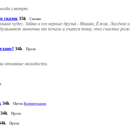
 иногда смотрю.
к сказок
35k
Сказки
ких чудес. Зайка и его верные друзья - Мишка, Ёжик, Лисёнок и
думывают звоночки от печали и учатся тому, что счастье рожда
делано?
34k
Проза
 за отчаяние молодости.
а
х
34k
Проза
Комментарии
34k
Проза
34k
Проза