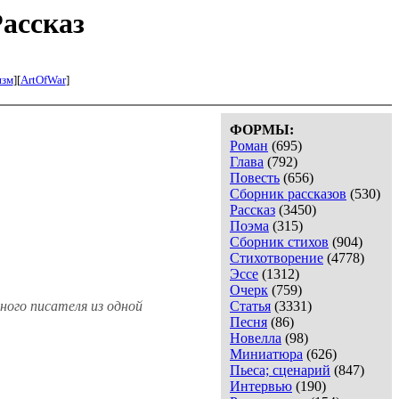
Рассказ
изм
][
ArtOfWar
]
ФОРМЫ:
Роман
(695)
Глава
(792)
Повесть
(656)
Сборник рассказов
(530)
Рассказ
(3450)
Поэма
(315)
Сборник стихов
(904)
Стихотворение
(4778)
Эссе
(1312)
Очерк
(759)
ного писателя из одной
Статья
(3331)
Песня
(86)
Новелла
(98)
Миниатюра
(626)
Пьеса; сценарий
(847)
Интервью
(190)