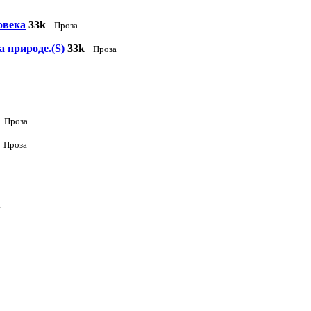
овека
33k
Проза
а природе.(S)
33k
Проза
Проза
Проза
а