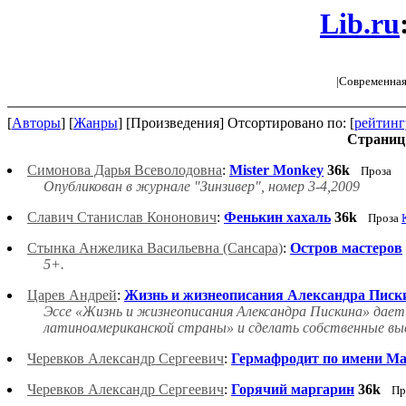
Lib.ru
|Современная
[
Авторы
] [
Жанры
] [Произведения] Отсортировано по: [
рейтинг
Страниц 
Симонова Дарья Всеволодовна
:
Mister Monkey
36k
Проза
Опубликован в журнале "Зинзивер", номер 3-4,2009
Славич Станислав Кононович
:
Фенькин хахаль
36k
Проза
Стынка Анжелика Васильевна (Сансара)
:
Остров мастеров
5+.
Царев Андрей
:
Жизнь и жизнеописания Александра Писк
Эссе «Жизнь и жизнеописания Александра Пискина» дает 
латиноамериканской страны» и сделать собственные вы
Черевков Александр Сергеевич
:
Гермафродит по имени М
Черевков Александр Сергеевич
:
Горячий маргарин
36k
Пр