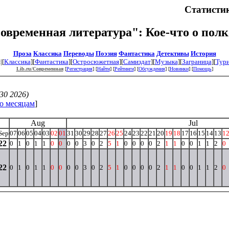
Статистик
Современная литература": Кое-что о пол
Проза
Классика
Переводы
Поэзия
Фантастика
Детективы
История
|[
Классика
][
Фантастика
][
Остросюжетная
][
Самиздат
][
Музыка
][
Заграница
][
Тур
Lib.ru/Современная
[
Регистрация
] [
Найти
] [
Рейтинги
] [
Обсуждения
] [
Новинки
] [
Помощь
]
30 2026)
о месяцам
]
Aug
Jul
Sep
07
06
05
04
03
02
01
31
30
29
28
27
26
25
24
23
22
21
20
19
18
17
16
15
14
13
1
22
0
1
0
1
1
0
0
0
0
3
0
2
5
1
0
0
0
0
2
1
1
0
0
1
1
2
0
22
0
1
0
1
1
0
0
0
0
3
0
2
5
1
0
0
0
0
2
1
1
0
0
1
1
2
0