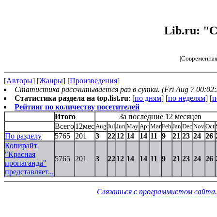
Lib.ru: "
|Современная
[
Авторы
] [
Жанры
] [
Произведения
]
Статистика рассчитывается раз в сутки. (Fri Aug 7 00:02:
Статистика раздела на top.list.ru
: [
по дням
] [
по неделям
] [
п
Рейтинг по количеству посетителей
Итого
За последние 12 месяцев
Всего
12мес
Aug
Jul
Jun
May
Apr
Mar
Feb
Jan
Dec
Nov
Oct
По разделу
5765
201
3
22
12
14
14
11
9
21
23
24
26
Копирайт
"Красная
5765
201
3
22
12
14
14
11
9
21
23
24
26
пропаганда"
представляет...
Связаться с программистом сайта
.