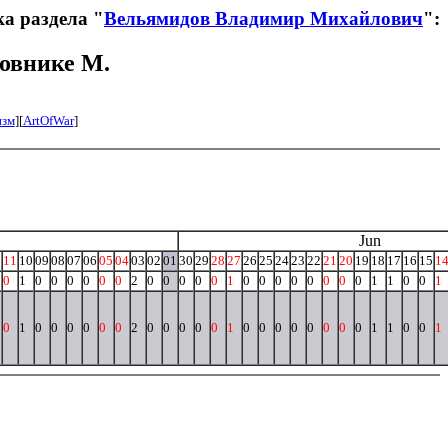
а раздела "
Вельямидов Владимир Михайлович
":
ковнике М.
изм
][
ArtOfWar
]
Jun
2
11
10
09
08
07
06
05
04
03
02
01
30
29
28
27
26
25
24
23
22
21
20
19
18
17
16
15
1
0
1
0
0
0
0
0
0
2
0
0
0
0
0
1
0
0
0
0
0
0
0
0
1
1
0
0
1
0
1
0
0
0
0
0
0
2
0
0
0
0
0
1
0
0
0
0
0
0
0
0
1
1
0
0
1