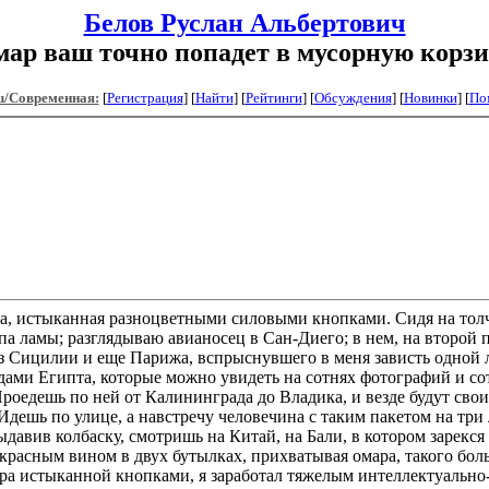
Белов Руслан Альбертович
ар ваш точно попадет в мусорную корз
u/Современная:
[
Регистрация
]
[
Найти
] [
Рейтинги
] [
Обсуждения
] [
Новинки
] [
По
ира, истыканная разноцветными силовыми кнопками. Сидя на тол
а ламы; разглядываю авианосец в Сан-Диего; в нем, на второй п
из Сицилии и еще Парижа, вспрыснувшего в меня зависть одной л
ми Египта, которые можно увидеть на сотнях фотографий и сот
роедешь по ней от Калининграда до Владика, и везде будут свои
ешь по улице, а навстречу человечина с таким пакетом на три л
авив колбаску, смотришь на Китай, на Бали, в котором зарекся п
 красным вином в двух бутылках, прихватывая омара, такого боль
ира истыканной кнопками, я заработал тяжелым интеллектуально-