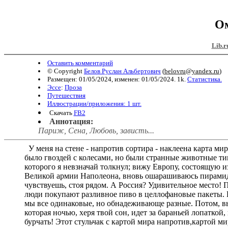
Ом
Lib.r
Оставить комментарий
© Copyright
Белов Руслан Альбертович
(
belovru@yandex.ru
)
Размещен: 01/05/2024, изменен: 01/05/2024. 1k.
Статистика.
Эссе
:
Проза
Путешествия
Иллюстрации/приложения: 1 шт.
Скачать
FB2
Аннотация:
Париж, Сена, Любовь, зависть...
У меня на стене - напротив сортира - наклеена карта м
было гвоздей с колесами, но были странные животные тип
которого я невзначай толкнул; вижу Европу, состоящую 
Великой армии Наполеона, вновь ошарашиваюсь пирамида
чувствуешь, стоя рядом. А Россия? Удивительное место! П
люди покупают разливное пиво в целлофановые пакеты. Ид
мы все одинаковые, но обнадеживающе разные. Потом, выд
которая ночью, херя твой сон, идет за бараньей лопаткой,
бурчать! Этот стульчак с картой мира напротив,картой м