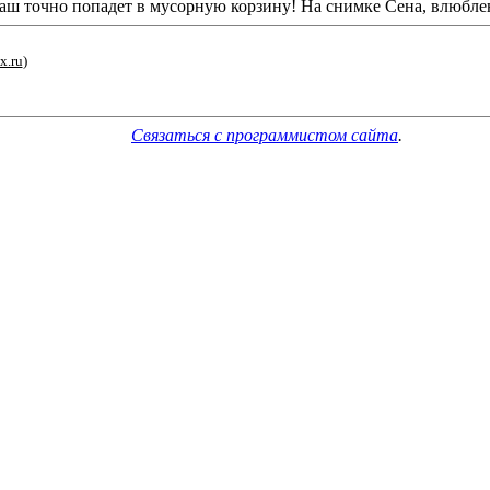
 ваш точно попадет в мусорную корзину! На снимке Сена, влюбл
x.ru
)
Связаться с программистом сайта
.