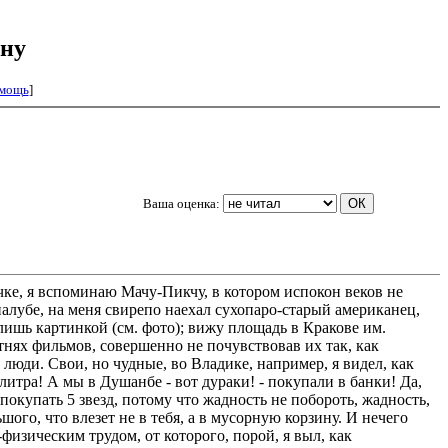
ину
мощь
]
Ваша оценка:
чке, я вспоминаю Мачу-Пикчу, в котором испокон веков не
алубе, на меня свирепо наехал сухопаро-старый американец,
ишь картинкой (см. фото); вижу площадь в Кракове им.
нях фильмов, совершенно не почувствовав их так, как
 люди. Свои, но чудные, во Владике, например, я видел, как
итра! А мы в Душанбе - вот дураки! - покупали в банки! Да,
окупать 5 звезд, потому что жадность не побороть, жадность,
шого, что влезет не в тебя, а в мусорную корзину. И нечего
физическим трудом, от которого, порой, я выл, как