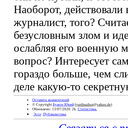
Наоборот, действовали в
журналист, того? Счит
безусловным злом и иде
ослабляя его военную м
вопрос? Интересует сам
гораздо больше, чем сл
деле какую-то секретн
Оставить комментарий
© Copyright
Бужор Юрий
(
yuribuzhor@yahoo.de
)
Обновлено: 13/07/2020. 2k.
Статистика.
Эссе
:
Публицистика
Связаться с 