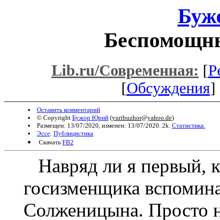
Буж
Беспомощн
Lib.ru/Современная:
[
Р
[
Обсуждения
] 
Оставить комментарий
© Copyright
Бужор Юрий
(
yuribuzhor@yahoo.de
)
Размещен: 13/07/2020, изменен: 13/07/2020. 2k.
Статистика.
Эссе
:
Публицистика
Скачать
FB2
Навряд ли я первый, кт
госизменщика вспомина
Солженицына. Просто н