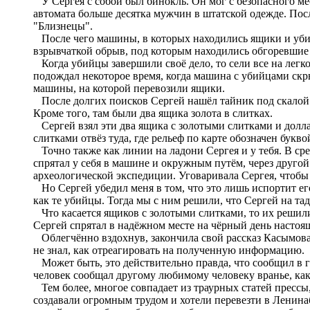
У Сергея с собой был бинокль. Он мог с безопасного ме
автомата больше десятка мужчин в штатской одежде. Пос
"Близнецы".
После чего машины, в которых находились ящики и уби
взрывчаткой обрыв, под которым находились обгоревшие
Когда убийцы завершили своё дело, то сели все на легк
подождал некоторое время, когда машина с убийцами скры
машины, на которой перевозили ящики.
После долгих поисков Сергей нашёл тайник под скалой в
Кроме того, там были два ящика золота в слитках.
Сергей взял эти два ящика с золотыми слитками и доллар
слитками отвёз туда, где рельеф по карте обозначен букво
Точно также как линии на ладони Сергея и у тебя. В сре
спрятал у себя в машине и окружным путём, через другой 
археологической экспедиции. Уговаривала Сергея, чтобы 
Но Сергей убедил меня в том, что это лишь испортит его
как те убийцы. Тогда мы с ним решили, что Сергей на та
Что касается ящиков с золотыми слитками, то их решили
Сергей спрятал в надёжном месте на чёрный день настояще
Облегчённо вздохнув, закончила свой рассказ Касымова З
не знал, как отреагировать на полученную информацию.
Может быть, это действительно правда, что сообщил в 
человек сообщал другому любимому человеку вранье, к
Тем более, многое совпадает из траурных статей прессы,
создавали огромным трудом и хотели перевезти в Ленина