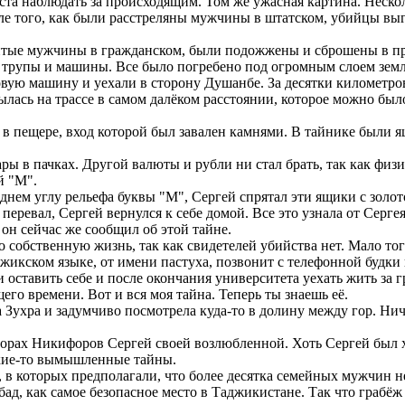
ста наблюдать за происходящим. Том же ужасная картина. Неско
ле того, как были расстреляны мужчины в штатском, убийцы выг
тые мужчины в гражданском, были подожжены и сброшены в пр
 трупы и машины. Все было погребено под огромным слоем земл
овую машину и уехали в сторону Душанбе. За десятки километро
лась на трассе в самом далёком расстоянии, которое можно было
 пещере, вход которой был завален камнями. В тайнике были я
ы в пачках. Другой валюты и рубли ни стал брать, так как физи
й "М".
днем углу рельефа буквы "М", Сергей спрятал эти ящики с золо
перевал, Сергей вернулся к себе домой. Все это узнала от Серге
он сейчас же сообщил об этой тайне.
 собственную жизнь, так как свидетелей убийства нет. Мало тог
джикском языке, от имени пастуха, позвонит с телефонной будки
 оставить себе и после окончания университета уехать жить за 
го времени. Вот и вся моя тайна. Теперь ты знаешь её.
ухра и задумчиво посмотрела куда-то в долину между гор. Ничег
горах Никифоров Сергей своей возлюбленной. Хоть Сергей был
акие-то вымышленные тайны.
 в которых предполагали, что более десятка семейных мужчин не
бад, как самое безопасное место в Таджикистане. Так что грабё