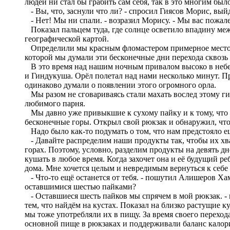
людей ни стал бы грабить сам себя, так в это многим был
- Вы, что, заснули что ли? - спросил Гиясов Морис, вый
- Нет! Мы ни спали. - возразил Морису. - Мы вас пожале
Показал пальцем туда, где солнце осветило впадину ме
географической картой.
Определили мы красным фломастером примерное место пе
которой мы думали эти бесконечные дни перехода сквоз
В это время над нашим ночным привалом высоко в небе 
и Гиндукуша. Орёл полетал над нами несколько минут. П
одинаково думали о появлении этого огромного орла.
Мы разом не сговариваясь стали махать вослед этому гиг
любимого парня.
Мы давно уже привыкшие к сухому пайку и к тому, что 
бесконечные горы. Открыл свой рюкзак и обнаружил, что
Надо было как-то подумать о том, что нам предстояло ещ
- Давайте распределим наши продукты так, чтобы их хват
горах. Поэтому, условно, разделим продукты на девять 
кушать в любое время. Когда захочет она и её будущий ре
дома. Мне хочется целым и невредимым вернуться к себе
- Что-то ещё останется от тебя. - пошутил Алишеров Хами
оставшимися шестью пайками?
- Оставшиеся шесть пайков мы спрячем в мой рюкзак. - п
тем, что найдём на кустах. Показал на близко растущие 
мы тоже употребляли их в пищу. За время своего переход
основной пище в рюкзаках и поддерживали баланс калорий