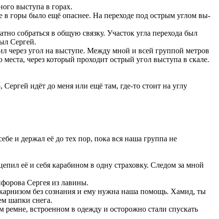
ого выступа в горах.
е в горы было ещё опаснее. На переходе под острым углом вы-
тно собраться в общую связку. Участок угла перехода был
ыл Сергей.
дил через угол на выступе. Между мной и всей группой метров
места, через который проходит острый угол выступа в скале.
Сергей идёт до меня или ещё там, где-то стоит на углу
бе и держал её до тех пор, пока вся наша группа не
цепил её и себя карабином в одну страховку. Следом за мной
ифорова Сергея из лавины.
од карнизом без сознания и ему нужна наша помощь. Хамид, ты
ем шапки снега.
 ремне, встроенном в одежду и осторожно стали спускать