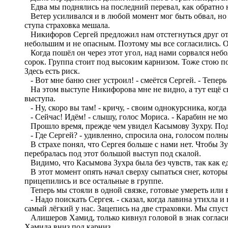
Едва мы поднялись на последний перевал, как обратно н
Ветер усиливался и в любой момент мог быть обвал, но у
ступа страховка мешала.
Никифоров Сергей предложил нам отстегнуться друг от д
небольшим и не опасным. Поэтому мы все согласились. 
Когда пошёл он через этот угол, над нами сорвался небо
сорок. Группа стоит под высоким карнизом. Тоже стою п
Здесь есть риск.
- Вот мне баню снег устроил! - смеётся Сергей. - Теперь
На этом выступе Никифорова мне не видно, а тут ещё сне
выступа.
- Ну, скоро вы там! - кричу, - своим однокурсника, когда 
- Сейчас! Идём! - слышу, голос Мориса. - Карабин не м
Прошло время, прежде чем увидел Касымову Зухру. Пода
- Где Сергей? - удивленно, спросила она, голосом полны
В страхе понял, что Сергея больше с нами нет. Чтобы Зу
перебралась под этот большой выступ под скалой.
Видимо, что Касымова Зухра была без чувств, так как ед
В этот момент опять начал сверху сыпаться снег, которы
прицепились и все остальные в группе.
Теперь мы стояли в одной связке, готовые умереть или 
- Надо поискать Сергея. - сказал, когда лавина утихла и
самый лёгкий у нас. Зацепись на две страховки. Мы спус
Алишеров Хамид, только кивнул головой в знак согласия
Хамида вниз под карниз.