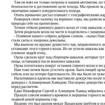
Там он взял ни только патроны к нашим автоматам, но 
безопасности и достижению цели похода. Мы прошли за д
окончании нашего изнурительного похода.
Опять привычно достал планшет с географическими карт
Развернув свою палатку на вершине горы, мы развели ко
природы себе на пропитание.
Точнее отбили раненого дикого козла от стаи шакалов, 
Затем разделали козла на части и поделились с хищникам
- Помянем нашего собрата добрым словом, - сказал Гиясо
стали сыты и хищники довольны.
Мы выпили по кружке душистого чая, заправленного лес
останками этого горного козла. Но не успели шакалы как 
племени людей-птиц.
Орлы сделали круг над сборищем шакалов, которые тут ж
пища, оставшаяся после вонючих шакалов.
Орлы потоптались вокруг останков горного козла и ни ра
Нам тоже нечем было угостить орлов. Быть пищей орлам 
гибель или на потерю бдительности. Но мы были не хуже 
Насытившись вдоволь мы выставили дежурство возле пал
дежурил с Алишеровым Хамидом. Последнее дежурство в э
перед рассветом.
Едва Никифоров Сергей и Алишеров Хамид забрались спа
Прошло совсем немного времени и вершины горного масс
ледяной рекой вершины гор.
Видимо это был разлом между Ваханским хребтом и осн