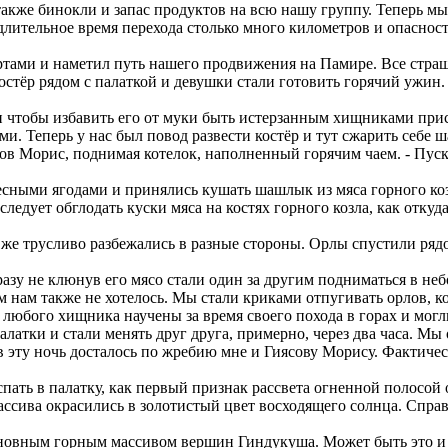
также бинокли и запас продуктов на всю нашу группу. Теперь 
лительное время перехода столько много километров и опасност
ами и наметил путь нашего продвижения на Памире. Все страш
стёр рядом с палаткой и девушки стали готовить горячий ужин.
и чтобы избавить его от муки быть истерзанным хищниками прис
и. Теперь у нас был повод развести костёр и тут сжарить себе ш
в Морис, поднимая котелок, наполненный горячим чаем. - Пускай
ными ягодами и принялись кушать шашлык из мяса горного коз
следует обглодать куски мяса на костях горного козла, как отк
е трусливо разбежались в разные стороны. Орлы спустили рядом
зу не клюнув его мясо стали один за другим подниматься в неб
нам также не хотелось. Мы стали криками отпугивать орлов, к
любого хищника научены за время своего похода в горах и могли
атки и стали менять друг друга, примерно, через два часа. 
ту ночь досталось по жребию мне и Гиясову Морису. Фактическ
ть в палатку, как первый признак рассвета огненной полосой 
ива окрасились в золотистый цвет восходящего солнца. Справ
овным горным массивом вершин Гиндукуша. Может быть это и е