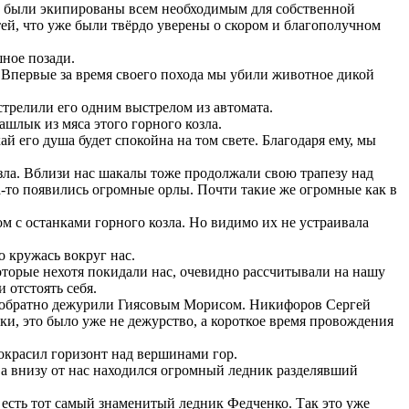
мы были экипированы всем необходимым для собственной
ей, что уже были твёрдо уверены о скором и благополучном
ное позади.
 Впервые за время своего похода мы убили животное дикой
трелили его одним выстрелом из автомата.
ашлык из мяса этого горного козла.
 его душа будет спокойна на том свете. Благодаря ему, мы
ла. Вблизи нас шакалы тоже продолжали свою трапезу над
уда-то появились огромные орлы. Почти такие же огромные как в
 с останками горного козла. Но видимо их не устраивала
о кружась вокруг нас.
оторые нехотя покидали нас, очевидно рассчитывали на нашу
 отстоять себя.
Мы обратно дежурили Гиясовым Морисом. Никифоров Сергей
и, это было уже не дежурство, а короткое время провождения
окрасил горизонт над вершинами гор.
а внизу от нас находился огромный ледник разделявший
сть тот самый знаменитый ледник Федченко. Так это уже