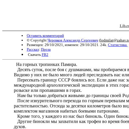
Lib.r
Оставить комментарий
© Copyright
Черевков Александр Сергеевич
(
lodmilat@zahav.ne
Размещен: 29/10/2021, изменен: 29/10/2021. 24k.
Статистика.
Рассказ
:
Проза
Скачать
FB2
На горных тропинках Памира.
Десять суток, после боя с душманами, мы пробираемся в
Видимо у них не было много людей преследовать нас ил
Пересекать границу СССР боялись все. Если даже нас за
международной археологической экспедиции в этих горах
розыске или пропавшими в горах.
Нам бы только добраться живыми до границы своей Родин
После изнурительного перехода по горным перевалам м
растительностью. Отсюда за десятки километров было ви
комплектом магазинов набитых боевыми патронами.
Кроме того, у каждого из нас был бинокль. Один бинокл
Другие бинокли мы захватили как трофеи во время боев 
духов.