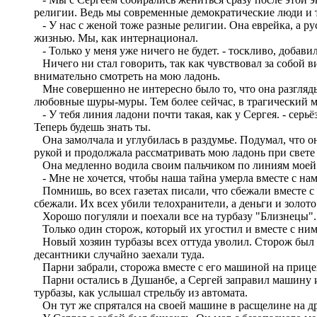
религии. Ведь мы современные демократические люди и 
- У нас с женой тоже разные религии. Она еврейка, а рус
жизнью. Мы, как интернационал.
- Только у меня уже ничего не будет. - тоскливо, добави
Ничего ни стал говорить, так как чувствовал за собой ви
внимательно смотреть на мою ладонь.
Мне совершенно не интересно было то, что она разгляды
любовные шуры-муры. Тем более сейчас, в трагический мо
- У тебя линия ладони почти такая, как у Сергея. - серьё
Теперь будешь знать ты.
Она замолчала и углубилась в раздумье. Подумал, что о
рукой и продолжала рассматривать мою ладонь при свете 
Она медленно водила своим пальчиком по линиям моей л
- Мне не хочется, чтобы наша тайна умерла вместе с нам
Помнишь, во всех газетах писали, что сбежали вместе с 
сбежали. Их всех убили телохранители, а деньги и золото
Хорошо погуляли и поехали все на турбазу "Близнецы". Н
Только один сторож, который их угостил и вместе с ними
Новый хозяин турбазы всех оттуда уволил. Сторож был п
десантники случайно заехали туда.
Парни забрали, сторожа вместе с его машиной на прицеп
Парни остались в Душанбе, а Сергей заправил машину и 
турбазы, как услышал стрельбу из автомата.
Он тут же спрятался на своей машине в расщелине на дру