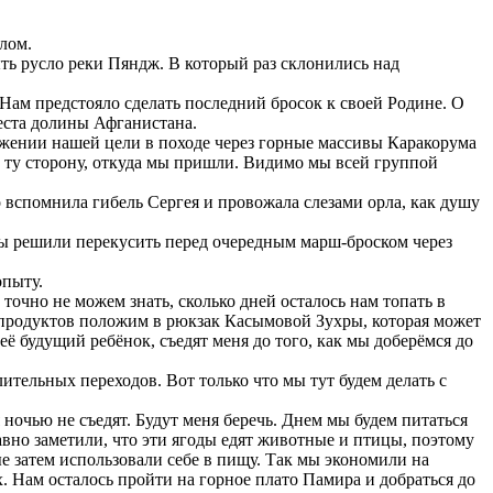
лом.
ь русло реки Пяндж. В который раз склонились над
ам предстояло сделать последний бросок к своей Родине. О
еста долины Афганистана.
жении нашей цели в походе через горные массивы Каракорума
в ту сторону, откуда мы пришли. Видимо мы всей группой
о вспомнила гибель Сергея и провожала слезами орла, как душу
ы решили перекусить перед очередным марш-броском через
опыту.
очно не можем знать, сколько дней осталось нам топать в
ь продуктов положим в рюкзак Касымовой Зухры, которая может
её будущий ребёнок, съедят меня до того, как мы доберёмся до
лительных переходов. Вот только что мы тут будем делать с
ночью не съедят. Будут меня беречь. Днем мы будем питаться
авно заметили, что эти ягоды едят животные и птицы, поэтому
е затем использовали себе в пищу. Так мы экономили на
. Нам осталось пройти на горное плато Памира и добраться до