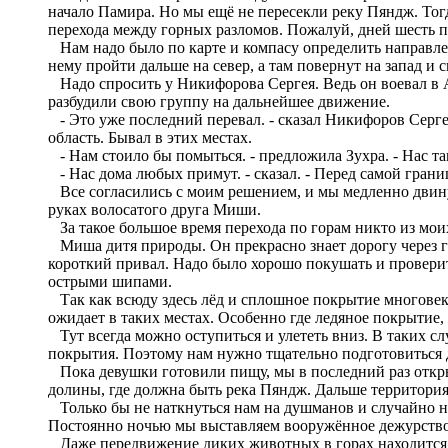
начало Памира. Но мы ещё не пересекли реку Пяндж. Тогд
перехода между горных разломов. Пожалуй, дней шесть п
Нам надо было по карте и компасу определить направлен
нему пройти дальше на север, а там повернут на запад и
Надо спросить у Никифорова Сергея. Ведь он воевал в Аф
разбудили свою группу на дальнейшее движение.
- Это уже последний перевал. - сказал Никифоров Серге
область. Бывал в этих местах.
- Нам стоило бы помыться. - предложила Зухра. - Нас та
- Нас дома любых примут. - сказал. - Перед самой грани
Все согласились с моим решением, и мы медленно двину
руках волосатого друга Миши.
За такое большое время перехода по горам никто из моих
Миша дитя природы. Он прекрасно знает дорогу через г
короткий привал. Надо было хорошо покушать и проверит
острыми шипами.
Так как всюду здесь лёд и сплошное покрытие многовеко
ожидает в таких местах. Особенно где ледяное покрытие,
Тут всегда можно оступиться и улететь вниз. В таких слу
покрытия. Поэтому нам нужно тщательно подготовиться д
Пока девушки готовили пищу, мы в последний раз откры
долины, где должна быть река Пяндж. Дальше территория 
Только бы не наткнуться нам на душманов и случайно не
Постоянно ночью мы выставляем вооружённое дежурство
Даже передвижение диких животных в горах находится 