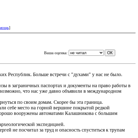
мощь
]
Ваша оценка:
х Республик. Больше встречи с "духами" у нас не было.
изы в заграничных паспортах и документы на право работы в
 возможно, что нас уже давно объявили в международном
нуться по своим домам. Скорее бы эта граница.
ли себе место на горной вершине покрытой редкой
и хорошо вооружены автоматами Калашникова с большим
археологической экспедицией.
ей не посчитал за труд и опасность спуститься к трупам