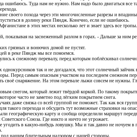
а ошибаюсь. Туда нам не нужно. Нам надо было двигаться все т
ерехода.
ие своего похода через эти многочисленные разрезы и впадины. 
 спуститься в долину реки Пяндж. Конечно, если не ошибаюсь.
ганистане в этих местах несколько лет и знает здесь все тропы
й, показывая на заснеженный разлом в горах. - Дальше за ним 
ких грязных и вонючих домой не пустят.
цей в реке Пяндж мы все помоемся.
лись к снежному перевалу, перед которым поблёскивал солнечн
 однокурсников так и не догадался, что этот солнечный зайчик 
оры. Перед самым опасным участком на последнем снежном пере
ь своё снаряжение. На этом перевале лыжи совсем не нужны. Гл
вым снегом, который лежит твёрдой коркой. По такому покрытию
 которое часто не заметно под лёгким покрытием снега.
чаях даже связка со всей группой не поможет. Так как вся групп
ля такого перехода и обсудить тут возможные страховки на опас
ли географическую карту и сообща определили маршрут передв
Советского Союза. Где никто и ничто не угрожает.
 угодить в какую-нибудь ловушку. Мы и так давно не ночуем в 
.
под нашим бдительным надзором с нашей стороны.