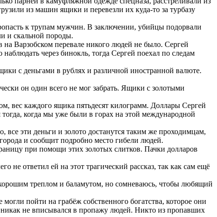
лько парней в камуфляжной одежде спецназа, расстреливали из
рузили из машин ящики и перевезли их куда-то за турбазу
опасть к трупам мужчин. В заключении, убийцы подорвали
и и скальной породы.
в на Варзобском перевале никого людей не было. Сергей
 наблюдать через бинокль, тогда Сергей поехал по следам
щики с деньгами в рублях и различной иностранной валюте.
чески он один всего не мог забрать. Ящики с золотыми
том, вес каждого ящика пятьдесят килограмм. Доллары Сергей
я тогда, когда мы уже были в горах на этой международной
о, все эти деньги и золото достанутся таким же проходимцам,
 города и сообщит подробно место гибели людей.
границу при помощи этих золотых слитков. Пачки долларов
о не ответил ей на этот трагический рассказ, так как сам ещё
 хорошим треплом и баламутом, но сомневаюсь, чтобы любящий
 могли пойти на грабёж собственного богатства, которое они
ж никак не вписывался в пропажу людей. Никто из пропавших