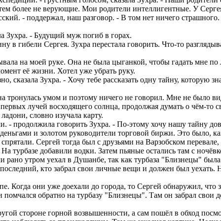
тем более не верующие. Мои родители интеллигентные. У Серге
ский. - поддержал, наш разговор. - В том нет ничего страшного.
ла Зухра. - Будущий муж погиб в горах.
ну в гибели Сергея. Зухра перестала говорить. Что-то разглядыва
вала на моей руке. Она не была цыганкой, чтобы гадать мне по 
мент её жизни. Хотел уже убрать руку.
зно, сказала Зухра. - Хочу тебе рассказать одну тайну, которую 
на тронулась умом и поэтому ничего не говорил. Мне не было ви
первых лучей восходящего солнца, продолжая думать о чём-то с
адони, словно изучала карту.
и. - продолжила говорить Зухра. - По-этому хочу нашу тайну дов
деньгами и золотом руководители торговой биржи. Это было, как 
 спрятали. Сергей тогда был с друзьями на Варзобском перевале,
а турбазе добавили водки. Затем пьяные остались там с ночёвко
 рано утром уехал в Душанбе, так как турбаза "Близнецы" была
оследний, кто забрал свои личные вещи и должен был уехать. Но
е. Когда они уже доехали до города, то Сергей обнаружил, что 
помчался обратно на турбазу "Близнецы". Там он забрал свои д
гой стороне горной возвышенности, а сам пошёл в обход посмот