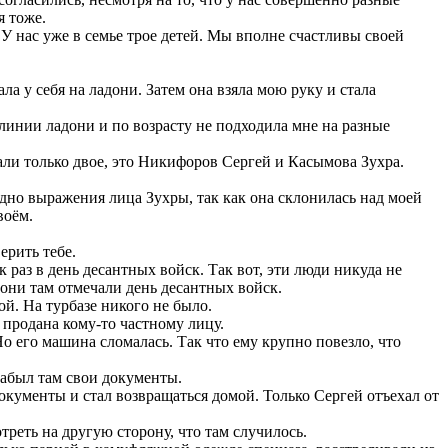
я тоже.
 У нас уже в семье трое детей. Мы вполне счастливы своей
ла у себя на ладони. Затем она взяла мою руку и стала
линии ладони и по возрасту не подходила мне на разные
знали только двое, это Никифоров Сергей и Касымова Зухра.
дно выражения лица Зухры, так как она склонилась над моей
воём.
ерить тебе.
раз в день десантных войск. Так вот, эти люди никуда не
 они там отмечали день десантных войск.
й. На турбазе никого не было.
 продана кому-то частному лицу.
 его машина сломалась. Так что ему крупно повезло, что
забыл там свои документы.
окументы и стал возвращаться домой. Только Сергей отъехал от
реть на другую сторону, что там случилось.