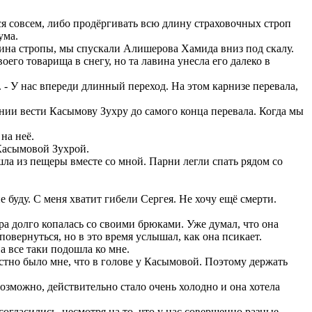
ся совсем, либо продёргивать всю длину страховочных строп
ума.
лина стропы, мы спускали Алишерова Хамида вниз под скалу.
го товарища в снегу, но та лавина унесла его далеко в
 - У нас впереди длинный переход. На этом карнизе перевала,
ении вести Касымову Зухру до самого конца перевала. Когда мы
на неё.
 Касымовой Зухрой.
шла из пещеры вместе со мной. Парни легли спать рядом со
е буду. С меня хватит гибели Сергея. Не хочу ещё смерти.
а долго копалась со своими брюками. Уже думал, что она
овернуться, но в это время услышал, как она псикает.
 все таки подошла ко мне.
стно было мне, что в голове у Касымовой. Поэтому держать
озможно, действительно стало очень холодно и она хотела
огласились, несмотря на то, что у нас совершенно разные