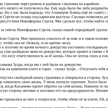
тропами через ремень и вдобавок страховка на карабине.
него ничего не получилось бы. Ему надо было бы либо раздевать
ы. Но у нас была надежда, что Алишеров Хамид ещё не сошёл с 
и Сергея ни только под карнизом выступа. Сколько позволяла д
сутствия Никифорова Сергея. Мы сделали все, чтобы найти свое
 за гибель Никифорова Сергея, сказал нашей поредевшей группе.
ели Сергея. Мне пришлось ухватить её за пояс и в таком полож
, чтобы она не сбежала, если крепко засну.
 и поэтому во время ночного дежурства постоянно поглядывали 
 утро разбудили меня на дежурство, которое провёл в связке с
о несу ответственность за её жизнь. Она не хотела спать и по
асымова Зухра, когда мы с ней были на дежурстве.
к на каменном плато в горах. - сказал Зухре. - Отпускать тебя н
пустил свободный конец страховки и отвернулся в сторону. Зухр
бы покончить свою жизнь. У меня лопнуло терпение. Хотел было п
 когда Касымова оденет обратно на себя штаны. Наконец-то она
гую сторону автомат и поставил его на предохранитель. Неизве
о прижалась ко мне и попросила, чтобы обнял её за плечи. Ей, в
спедиции. - грустным голосом, сказала Зухра. - Наши родители с