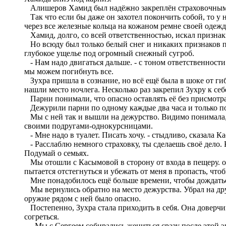
Алишеров Хамид был надёжно закреплён страховочными с
Так что если бы даже он захотел покончить собой, то у 
через все железные кольца на кожаном ремне своей одежд
Хамид, долго, со всей ответственностью, искал признак
Но всюду был только белый снег и никаких признаков при
глубокое ущелье под огромный снежный сугроб.
- Нам надо двигаться дальше. - с тоном ответственности
мы можем погибнуть все.
Зухра пришла в сознание, но всё ещё была в шоке от гиб
нашли место ночлега. Несколько раз закрепил Зухру к себе
Парни понимали, что опасно оставлять её без присмотра
Дежурили парни по одному каждые два часа и только под
Мы с ней так и вышли на дежурство. Видимо понимала, чт
своими подругами-однокурсницами.
- Мне надо в туалет. Писать хочу. - стыдливо, сказала К
- Расслаблю немного страховку, ты сделаешь своё дело. Ка
Подумай о семьях.
Мы отошли с Касымовой в сторону от входа в пещеру. от
пытается отстегнуться и убежать от меня в пропасть, что
Мне понадобилось ещё больше времени, чтобы дождаться,
Мы вернулись обратно на место дежурства. Убрал на дру
оружие рядом с ней было опасно.
Постепенно, Зухра стала приходить в себя. Она доверчив
согреться.
- Мы с Сергеем собирались жениться сразу после этой эк