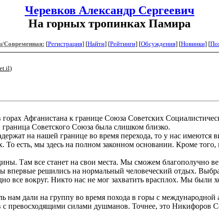
Черевков Александр Сергеевич
На горных тропинках Памира
u/Современная:
[
Регистрация
]
[
Найти
] [
Рейтинги
] [
Обсуждения
] [
Новинки
] [
По
t.il
)
 горах Афганистана к границе Союза Советских Социалистически
и граница Советского Союза была слишком близко.
держат на нашей границе во время перехода, то у нас имеются в
. То есть, мы здесь на полном законном основании. Кроме того,
ы. Там все станет на свои места. Мы сможем благополучно вер
ы впервые решились на нормальный человеческий отдых. Выбра
дно все вокруг. Никто нас не мог захватить врасплох. Мы был
ь нам дали на группу во время похода в горы с международной 
с превосходящими силами душманов. Точнее, это Никифоров Серг