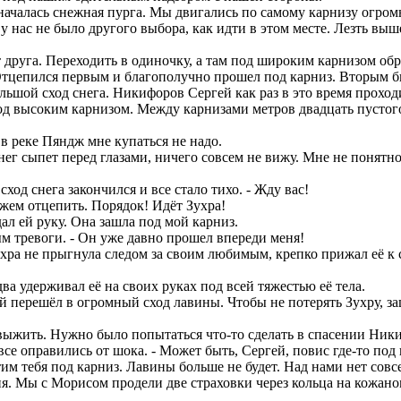
ачалась снежная пурга. Мы двигались по самому карнизу огромн
 нас не было другого выбора, как идти в этом месте. Лезть выш
руга. Переходить в одиночку, а там под широким карнизом обра
Отцепился первым и благополучно прошел под карниз. Вторым б
льшой сход снега. Никифоров Сергей как раз в это время прохо
од высоким карнизом. Между карнизами метров двадцать пустого 
 в реке Пяндж мне купаться не надо.
г сыпет перед глазами, ничего совсем не вижу. Мне не понятно, 
сход снега закончился и все стало тихо. - Жду вас!
ожем отцепить. Порядок! Идёт Зухра!
л ей руку. Она зашла под мой карниз.
м тревоги. - Он уже давно прошел впереди меня!
хра не прыгнула следом за своим любимым, крепко прижал её к се
ва удерживал её на своих руках под всей тяжестью её тела.
й перешёл в огромный сход лавины. Чтобы не потерять Зухру, за
выжить. Нужно было попытаться что-то сделать в спасении Ник
 все оправились от шока. - Может быть, Сергей, повис где-то п
тим тебя под карниз. Лавины больше не будет. Над нами нет совс
. Мы с Морисом продели две страховки через кольца на кожаном