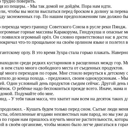
о трудно поверить.
дя из пещеры. - Мы так домой не дойдём. Пора нам идти.
ли, чтобы вы могли выспаться перед броском в долину за перева
жду заснеженных гор. По нашим предположениям там должно быт
рехода через границу Советского Союза в русле реки Пяндж. Н
ь огромные горные массивы Каракорума, Гиндукуша и опасные м
появился огромный орёл. Он словно приветствовал нас в дости
рокричал что-то прощальное на своём орлином языке и полетел 
антскому орлу. В это время Зухра стала горько плакать. Наверн
находили среди редких кустарников в расщелинах между гор. М
 в нем стало много свободного места от съеденных продуктов.
ё много переходов по горам. Мне стоило вернуться к детскому 
ило до конца похода. - предложил, своим однокурсникам. - Мы т
дней. Один условный день продуктов съедим сейчас. Другой ден
бёнок. О ребёнке надо беспокоиться прежде всего. Иначе, мама и 
 домой. Подумайте обо мне.
д. - У тебя такая масса, что хватит нам всем на десяток таких д
родолжил. - Кушать будем только перед сном. Сытые люди меня 
кусты, облепленные ягодами неизвестных нам парод, но мы уже д
а по горам нам пришлось изучить многие растительности, которы
 в своём организме, чтобы можно было легче двигаться в горах