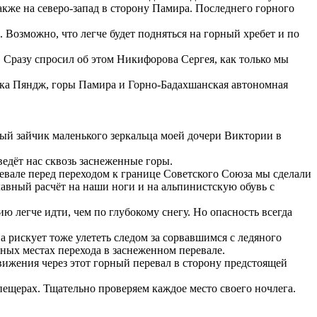
акже на северо-запад в сторону Памира. Последнего горного
Возможно, что легче будет подняться на горный хребет и по
. Сразу спросил об этом Никифорова Сергея, как только мы
река Пяндж, горы Памира и Горно-Бадахшанская автономная
ый зайчик маленького зеркальца моей дочери Виктории в
ведёт нас сквозь заснеженные горы.
вале перед переходом к границе Советского Союза мы сделали
авный расчёт на наши ноги и на альпинистскую обувь с
 легче идти, чем по глубокому снегу. Но опасность всегда
а рискует тоже улететь следом за сорвавшимся с ледяного
ных местах перехода в заснеженном перевале.
ижения через этот горный перевал в сторону предстоящей
пещерах. Тщательно проверяем каждое место своего ночлега.