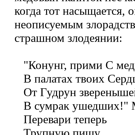
когда тот насыщается, о
неописуемым злорадств
страшном злодеянии:
"Конунг, прими С мед
В палатах твоих Сердц
От Гудрун зверенышей
В сумрак ушедших!" 
Перевари теперь
Трупную пищу,