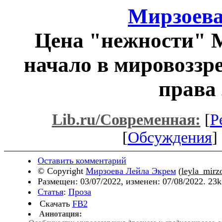
Мирзоева
Цена "нежности" М
начало в мировоззр
права
Lib.ru/Современная:
[
Р
[
Обсуждения
] 
Оставить комментарий
© Copyright
Мирзоева Лейла Экрем
(
leyla_mir
Размещен: 03/07/2022, изменен: 07/08/2022. 23
Статья
:
Проза
Скачать
FB2
Аннотация: