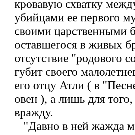
кровавую схватку межд
убийцами ее первого му
своими царственными б
оставшегося в живых бр
отсутствие "родового с
губит своего малолетнег
его отцу Атли ( в "Песн
овен ), а лишь для тог
вражду.
"Давно в ней жажда ме