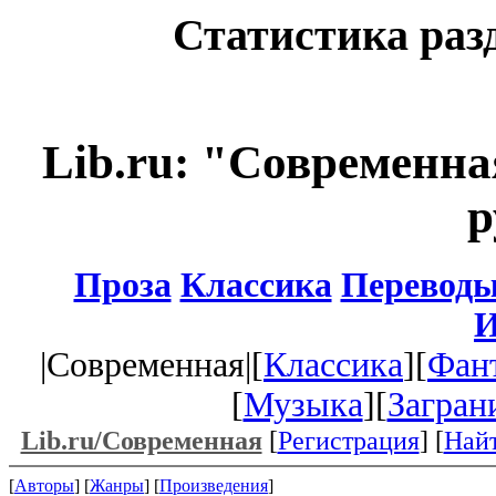
Статистика раз
Lib.ru: "Современна
р
Проза
Классика
Перевод
И
|Современная|[
Классика
][
Фан
[
Музыка
][
Загран
Lib.ru/Современная
[
Регистрация
] [
Най
[
Авторы
] [
Жанры
] [
Произведения
]