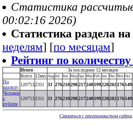
Статистика рассчитывае
00:02:16 2026)
Статистика раздела на t
неделям
] [
по месяцам
]
Рейтинг по количеству
Итого
За последние 12 месяцев
Всего
12мес
Aug
Jul
Jun
May
Apr
Mar
Feb
Jan
Dec
Nov
Oct
По
120753
2311
33
276
210
298
217
240
199
228
202
176
149
разделу
Человек
с
120753
2311
33
276
210
298
217
240
199
228
202
176
149
рублем
Связаться с программистом сайта
.