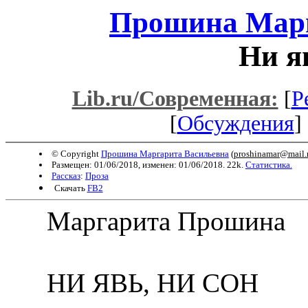
Прошина Марг
Ни я
Lib.ru/Современная:
[
Р
[
Обсуждения
] 
© Copyright
Прошина Маргарита Васильевна
(
proshinamar@mail.
Размещен: 01/06/2018, изменен: 01/06/2018. 22k.
Статистика.
Рассказ
:
Проза
Скачать
FB2
Маргарита Прошина
НИ ЯВЬ, НИ СОН