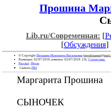
Прошина Марг
С
Lib.ru/Современная:
[
Р
[
Обсуждения
] 
© Copyright
Прошина Маргарита Васильевна
(
proshinamar@mail.
Размещен: 02/07/2019, изменен: 02/07/2019. 21k.
Статистика.
Рассказ
:
Проза
Скачать
FB2
Маргарита Прошина
СЫНОЧЕК