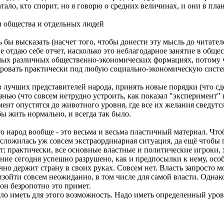
тало, кто спорит, но я говорю о средних величинах, и они в пла
 общества и отдельных людей
ы высказать (насчет того, чтобы донести эту мысль до читателе
 отдаю себе отчет, насколько это неблагодарное занятие в общес
мых различных общественно-экономических формациях, потому 
овать практически под любую социально-экономическую систем
 лучших представителей народа, принять новые порядки (что сд
нью (что совсем нетрудно устроить, как показал "эксперимент" н
мент опустятся до животного уровня, где все их желания сведу
бы жить нормально, и всегда так было.
народ вообще - это весьма и весьма пластичный материал. Чтобы
сложилась уж совсем экстраординарная ситуация, да ещё чтобы 
; практически, все основные властные и политические игроки, х
нание сегодня успешно разрушено, как и предпосылки к нему, осо
чно держит страну в своих руках. Совсем нет. Власть запросто мо
изойти совсем неожиданно, в том числе для самой власти. Однако
 он безропотно это примет.
ло иметь для этого возможность. Надо иметь определенный урове