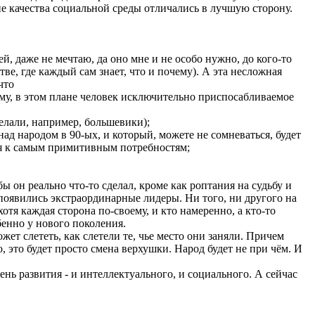
не качества социальной среды отличались в лучшую сторону.
й, даже не мечтаю, да оно мне и не особо нужно, до кого-то
тве, где каждый сам знает, что и почему). А эта несложная
что
у, в этом плане человек исключительно приспосабливаемое
елали, например, большевики);
ад народом в 90-ых, и который, можете не сомневаться, будет
тся к самым примитивным потребностям;
 он реально что-то сделал, кроме как роптания на судьбу и
появились экстраординарные лидеры. Ни того, ни другого на
отя каждая сторона по-своему, и кто намеренно, а кто-то
бенно у нового поколения.
жет слететь, как слетели те, чье место они заняли. Причем
, это будет просто смена верхушки. Народ будет не при чём. И
нь развития - и интеллектуального, и социального. А сейчас