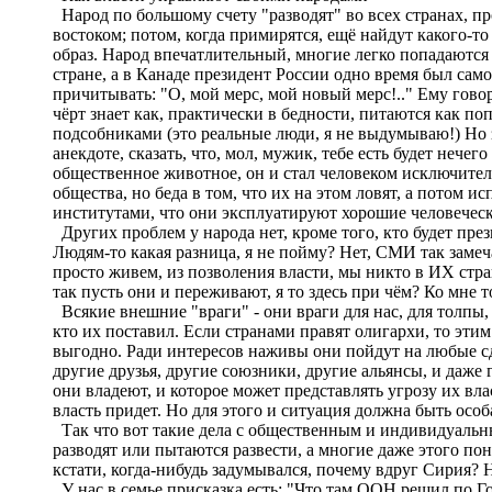
Народ по большому счету "разводят" во всех странах, про
востоком; потом, когда примирятся, ещё найдут какого-то 
образ. Народ впечатлительный, многие легко попадаются
стране, а в Канаде президент России одно время был само 
причитывать: "О, мой мерс, мой новый мерс!.." Ему говор
чёрт знает как, практически в бедности, питаются как по
подсобниками (это реальные люди, я не выдумываю!) Но за
анекдоте, сказать, что, мол, мужик, тебе есть будет нече
общественное животное, он и стал человеком исключител
общества, но беда в том, что их на этом ловят, а потом
институтами, что они эксплуатируют хорошие человеческ
Других проблем у народа нет, кроме того, кто будет пр
Людям-то какая разница, я не пойму? Нет, СМИ так замеча
просто живем, из позволения власти, мы никто в ИХ стран
так пусть они и переживают, я то здесь при чём? Ко мне 
Всякие внешние "враги" - они враги для нас, для толпы,
кто их поставил. Если странами правят олигархи, то этим
выгодно. Ради интересов наживы они пойдут на любые сде
другие друзья, другие союзники, другие альянсы, и даже 
они владеют, и которое может представлять угрозу их вла
власть придет. Но для этого и ситуация должна быть особ
Так что вот такие дела с общественным и индивидуальн
разводят или пытаются развести, а многие даже этого по
кстати, когда-нибудь задумывался, почему вдруг Сирия? 
У нас в семье присказка есть: "Что там ООН решил по Г