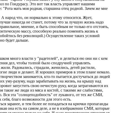
шил по Гондурасу. Это вот так власть управляет нашими
 "Рота мать моя родная, старшина отец родной. Зачем же мне
А народ что, он нормально к этому относится. Жует,
 лучше никогда не станет, потому что за лучшую жизнь надо
правильное, мнение, и быть способным не только его отстоять,
критическую массу, способную реально поменять жизнь к
ся обойтись без революций.) Осуществление таких условий
но будет дальше.
ком много власти у "радетелей", и делиться ею они ни с кем
жения дел, чтобы толпой было сподручней управлять.
 жили. Радовались, страдали, женились, детей растили,
огие люди и делают. И хороших примеров в этом плане немало.
 творчеством занимается, кто-то пытается достучаться до людей
их уму-разуму, надо зарабатывать на жизнь, на крышу над
норовит запустить свою нечистую руку, когда затрагиваются их
м такие же люди из мяса и костей, с такими же слабостями,
. Вся эта "солнцеподобность" от лукавого, от тех же СМИ,
 себя, благо возможности для этого есть.
ся заранее, и тем более не попадаться на крючки пропаганды
кая она есть на самом деле, а не в изображении СМИ, которые
деяться можно только на себя. И надо поосторожнее относиться