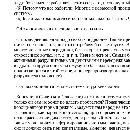
люди более-менее работают, что-то создают, и совокупны
(б) Потому что все работали. Многие с невысокой произ
системы.
(в) Было мало экономических и социальных паразитов. С
Об экономических и социальных паразитах
О последней явлении надо сказать подробнее. Вы не пр
ничего не производя, но зато потребляя больше других. Э
многочисленные посредники, без которых прекрасно можн
откровенное жулье, и т. д. и т. п. Имя им легион. Самый 
активными разрушительными действиями перекореживают,
выдрать из другого по максимуму, но благодаря действи
подвизающихся в этой сфере, а не перепроизводство, как
разрушительную лепту).
Социально-политические системы и уровень жизни
Конечно, в Советском Союзе люди не имели возможности в
только он сам не хочет во власть пробраться? Подавляю
вообще авторитарный режим. Жалуется там народ на это? 
Сравните, как народ живет сегодня, при современных тех
плане расслоение дикое сегодня, и реальный материальн
так же мало влияет на формирование системы власти, как и
оно и должно быть при капитализме. Конечно, деваться не