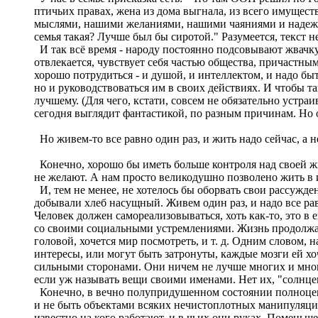
птичьих правах, жена из дома выгнала, из всего имуществ
мыслями, нашими желаниями, нашими чаяниями и надеждами
семья такая? Лучше был бы сиротой." Разумеется, текст 
И так всё время - народу постоянно подсовывают жвачку 
отвлекается, чувствует себя частью общества, причастны
хорошо потрудиться - и душой, и интеллектом, и надо быт
но и руководствоваться им в своих действиях. И чтобы т
лучшему. (Для чего, кстати, совсем не обязательно устра
сегодня выглядит фантастикой, по разным причинам. Но об
Но живем-то все равно один раз, и жить надо сейчас, а 
Конечно, хорошо бы иметь больше контроля над своей жиз
не желают. А нам просто великодушно позволено жить в и
И, тем не менее, не хотелось бы оборвать свои рассужден
добывали хлеб насущный. Живем один раз, и надо все ра
Человек должен самореализовываться, хоть как-то, это в 
со своими социальными устремлениями. Жизнь продолжаетс
головой, хочется мир посмотреть, и т. д. Одним словом, 
интересы, или могут быть затронуты, каждые мозги ей хоч
сильными сторонами. Они ничем не лучше многих и многих
если уж называть вещи своими именами. Нет их, "солнцепо
Конечно, в вечно полупридушенном состоянии полноценно
и не быть объектами всяких нечистоплотных манипуляций
известно на кого работают, и в чьих они руках. Поменьш