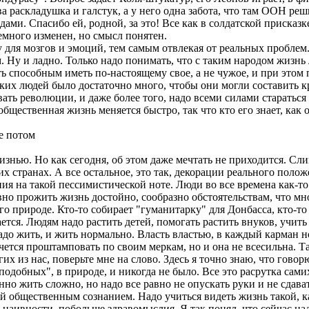
а раскладушка и галстук, а у него одна забота, что там ООН ре
. Спасибо ей, родной, за это! Все как в солдатской присказке:
немного изменен, но смысл понятен.
для мозгов и эмоций, тем самым отвлекая от реальных проблем. 
м. Ну и ладно. Только надо понимать, что с таким народом жизнь
ь способным иметь по-настоящему свое, а не чужое, и при этом 
аких людей было достаточно много, чтобы они могли составить 
ивать революции, и даже более того, надо всеми силами старать
щественная жизнь меняется быстро, так что кто его знает, как о
не потом
нью. Но как сегодня, об этом даже мечтать не приходится. Слиш
х странах. А все остальное, это так, декорации реального поло
ия на такой пессимистической ноте. Люди во все времена как-то
вно прожить жизнь достойно, сообразно обстоятельствам, что мн
его природе. Кто-то собирает "гуманитарку" для Донбасса, кто-то
я. Людям надо растить детей, помогать растить внуков, учить 
надо жить, и жить нормально. Власть властью, в каждый карман 
ется проштамповать по своим меркам, но и она не всесильна. Та
 из нас, поверьте мне на слово. Здесь я точно знаю, что говорю
добных", в природе, и никогда не было. Все это расрутка самих
 жить сложно, но надо все равно не опускать руки и не сдавать
 общественным сознанием. Надо учиться видеть жизнь такой, ка
е наивности, побольше здравомыслия. Я так понял, что сейчас на