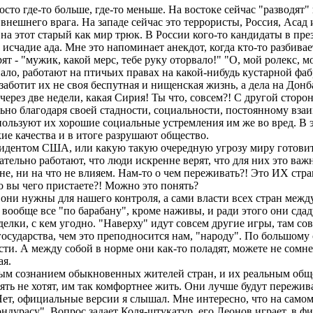
сто где-то больше, где-то меньше. На востоке сейчас "разводят"
внешнего врага. На западе сейчас это террористы, Россия, Асад и
 на этот старый как мир трюк. В России кого-то кандидаты в п
исчадие ада. Мне это напоминает анекдот, когда кто-то разбивает
ят - "мужик, какой мерс, тебе руку оторвало!" "О, мой ролекс, 
пало, работают на птичьих правах на какой-нибудь кустарной фаб
ботит их не своя беспутная и нищенская жизнь, а дела на Донбасс
го через две недели, какая Сирия! Ты что, совсем?! С другой стор
ьно благодаря своей стадности, социальности, постоянному вза
 используют их хорошие социальные устремления им же во вред. 
ие качества и в итоге разрушают общество.
езидентом США, или какую такую очередную угрозу миру готовит
тельно работают, что люди искренне верят, что для них это важн
е, ни на что не влияем. Нам-то о чем переживать?! Это ИХ стра
то вы чего пристаете?! Можно это понять?
 они нужны для нашего контроля, а сами власти всех стран между
 вообще все "по барабану", кроме наживы, и ради этого они сдаду
лки, с кем угодно. "Наверху" идут совсем другие игры, там со
государства, чем это преподносится нам, "народу". По большому
сти. А между собой в норме они как-то поладят, можете не сомне
ая.
ым сознанием обыкновенных жителей стран, и их реальным общ
нять не хотят, им так комфортнее жить. Они лучше будут пережи
Нет, официальные версии я слышал. Мне интересно, что на самом 
ондурасу". Вопрос задает Коля-штукатур, его Леонов играет, в 