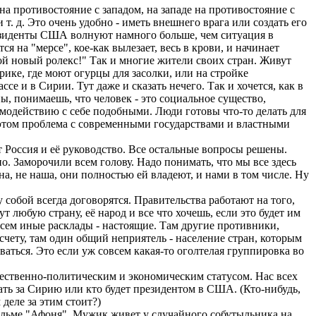
 на противостояние с западом, на западе на противостояние с
 т. д. Это очень удобно - иметь внешнего врага или создать его
резиденты США волнуют намного больше, чем ситуация в
ся на "мерсе", кое-как вылезает, весь в крови, и начинает
мой новый ролекс!" Так и многие жители своих стран. Живут
рике, где моют огурцы для засолки, или на стройке
е и в Сирии. Тут даже и сказать нечего. Так и хочется, как в
оны, понимаешь, что человек - это социальное существо,
имодействию с себе подобными. Люди готовы что-то делать для
В этом проблема с современными государствами и властными
 Россия и её руководство. Все остальные вопросы решены.
о. Заморочили всем голову. Надо понимать, что мы все здесь
на, не наша, они полностью ей владеют, и нами в том числе. Ну
 собой всегда договорятся. Правительства работают на того,
т любую страну, её народ и все что хочешь, если это будет им
всем иные расклады - настоящие. Там другие противники,
 счету, там один общий неприятель - население стран, которым
ваться. Это если уж совсем какая-то оголтелая группировка во
ественно-политическим и экономическим статусом. Нас всех
вать за Сирию или кто будет президентом в США. (Кто-нибудь,
деле за этим стоит?)
фильме "Афоня". Мужик живет у случайного собутыльника на