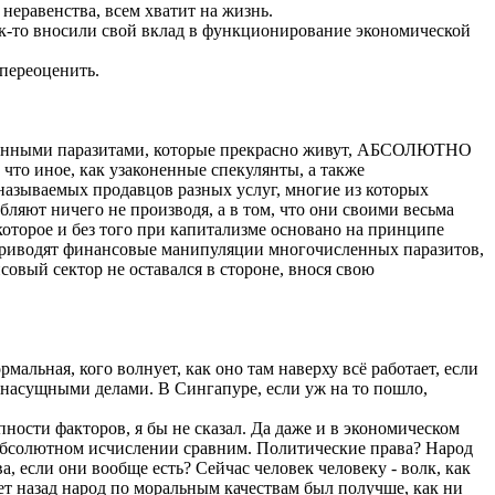
неравенства, всем хватит на жизнь.
как-то вносили свой вклад в функционирование экономической
 переоценить.
орменными паразитами, которые прекрасно живут, АБСОЛЮТНО
 что иное, как узаконенные спекулянты, а также
 называемых продавцов разных услуг, многие из которых
ебляют ничего не производя, а в том, что они своими весьма
торое и без того при капитализме основано на принципе
с приводят финансовые манипуляции многочисленных паразитов,
совый сектор не оставался в стороне, внося свою
льная, кого волнует, как оно там наверху всё работает, если
 насущными делами. В Сингапуре, если уж на то пошло,
ности факторов, я бы не сказал. Да даже и в экономическом
в абсолютном исчислении сравним. Политические права? Народ
а, если они вообще есть? Сейчас человек человеку - волк, как
лет назад народ по моральным качествам был получше, как ни