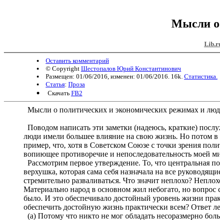
Мысли о
Lib.r
Оставить комментарий
© Copyright
Шестопалов Юрий Константинович
Размещен: 01/06/2016, изменен: 01/06/2016. 16k.
Статистика.
Статья
:
Проза
Скачать
FB2
Мысли о политических и экономических режимах и люд
Поводом написать эти заметки (надеюсь, краткие) послужи
люди имели большее влияние на свою жизнь. Но потом в св
пример, что, хотя в Советском Союзе с точки зрения пол
вопиющее противоречие и непоследовательность моей ми
Рассмотрим первое утверждение. То, что центральная по
верхушка, которая сама себя назначала на все руководящи
стремительно разваливаться. Что значит неплохо? Неплохо
Материально народ в основном жил небогато, но вопрос с
было. И это обеспечивало достойный уровень жизни прак
обеспечить достойную жизнь практически всем? Ответ л
(а) Потому что никто не мог обладать несоразмерно бол