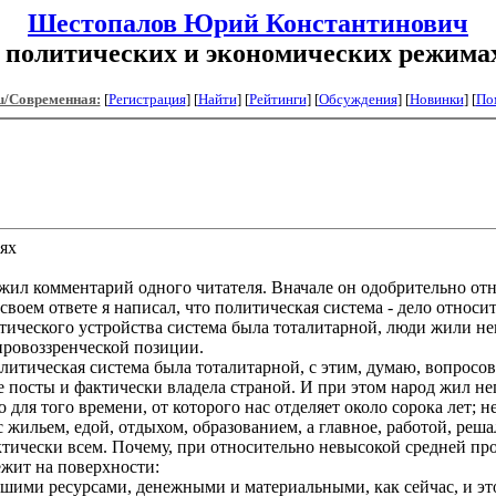
Шестопалов Юрий Константинович
 политических и экономических режимах
u/Современная:
[
Регистрация
]
[
Найти
] [
Рейтинги
] [
Обсуждения
] [
Новинки
] [
По
ях
л комментарий одного читателя. Вначале он одобрительно отнесс
оем ответе я написал, что политическая система - дело относит
итического устройства система была тоталитарной, люди жили не
ровоззренческой позиции.
литическая система была тоталитарной, с этим, думаю, вопросо
е посты и фактически владела страной. И при этом народ жил неп
 для того времени, от которого нас отделяет около сорока лет; н
 жильем, едой, отдыхом, образованием, а главное, работой, реш
тически всем. Почему, при относительно невысокой средней прои
ежит на поверхности:
ьшими ресурсами, денежными и материальными, как сейчас, и эт