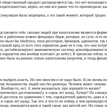
й общественный продукт распределяется так, что нет вопиющего 
водительностью, верно, но они все равно что-то производили, 
пекуляция была запрещена, а это такой момент, который трудно
едставляете себе, сколько людей при капитализме являются ф
то и работники всяких фондовых бирж, которые, по сути, есть не
о было бы обойтись, типа риэлторов, брокеров, адвокатов, так
большой вред от всех этих паразитов даже не в том, что они потр
 дестабилизируют экономическую систему, ценообразование (ко
ям паразитов они вообще взлетают до небес). К кризисам сейча
 оно было на ранних этапах капитализма (впрочем, и тогда финан
ыбрать власть. Но оно многим и не надо было. Если жизнь норма
щему большинству людей оно без разницы. Человек живет своими
Вообще-то, нет. А зачем жаловаться, при хорошей-то жизни?
нических достижениях(!), и сорок лет назад. Лучше? По совокуп
ый достаток по сравнению с тем, сорокалетней давности, даже 
 сорок лет назад. Так что, я что-то не пойму, в чем преимуществ
куда, приходится жить в такой среде, раз другой нет. Но сорок 