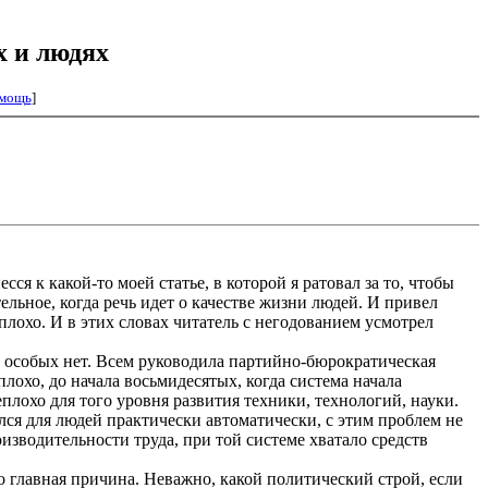
 и людях
мощь
]
я к какой-то моей статье, в которой я ратовал за то, чтобы
ельное, когда речь идет о качестве жизни людей. И привел
плохо. И в этих словах читатель с негодованием усмотрел
в особых нет. Всем руководила партийно-бюрократическая
лохо, до начала восьмидесятых, когда система начала
еплохо для того уровня развития техники, технологий, науки.
ался для людей практически автоматически, с этим проблем не
зводительности труда, при той системе хватало средств
о главная причина. Неважно, какой политический строй, если