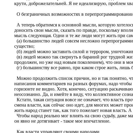
крути, доброжелательней. Я не идеализирую, проблем хва
О безграничных возможностях в перепрограммировании
А теперь обратимся к основной мысли, которую хотелось б
доносить свои мысли, сказать по правде, поскольку вполне
мысль следующая. Одни и те же люди могут жить при са
(а) большинство людей совсем несложно перепрограммир
существо;
(б) людей можно заставить силой и террором, уничтожив
(в) людей можно так свернуть в бараний рог трудной жиз
продолжен, но уже над новым поколением), что они в мо
(г) большинству все равно, при каком строе жить, лишь 
Можно продолжить список причин, но и так понятно, что 
написания комментариев на разных форумах, надо чтобы 
горизонте не видно. Хотя, конечно, ситуацию раскачивают
неосознанно. Да, и имейте в виду, что коллективное соз
Кстати, такая ситуация вовсе не означает, что власть про
смена власти, как сейчас оно идет, для многих может про
жить народ станет так, как того пожелает новая власть. А
Чтобы народ реально мог влиять на свою судьбу, даже ма
он явно не дотягивает - такое мое впечатление.
Как власти управляют своими народами