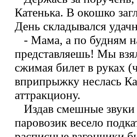
Катенька. В окошко заг
День складывался удачн
- Мама, а по будням на
представляешь! Мы взял
сжимая билет в руках (ч
вприпрыжку неслась К
аттракциону.
Издав смешные звуки 
паровозик весело подка
расписные вагончики б