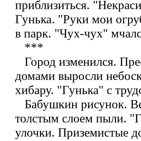
приблизиться. "Некрасив
Гунька. "Руки мои огру
в парк. "Чух-чух" мчал
***
Город изменился. Пре
домами выросли небоскр
хибару. "Гунька" с тру
Бабушкин рисунок. Ве
толстым слоем пыли. "
улочки. Приземистые д