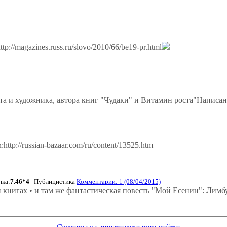
//magazines.russ.ru/slovo/2010/66/be19-pr.html
та и художника, автора книг "Чудаки" и Витамин роста"Написа
ttp://russian-bazaar.com/ru/content/13525.htm
нка:
7.46*4
Публицистика
Комментарии: 1 (08/04/2015)
и книгах • и там же фантастическая повесть "Мой Есенин": Лим