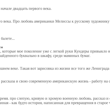
начале двадцать первого века.
ого века. Про любовь американки Мелиссы к русскому художнику
балете...
за
ей, которые мое поколение уже с легкой руки Кундеры привыкло
онайденного буквально в шкафу, среди маминых бумаг.
ешнем веке. Такая вот зарисовка из жизни все того же Лениград
 рассказа и свою современную американскую жизнь - работу на с
 время. про слепую, кривую и хромую военную любовь. рассказ и
нная - как будто история, написанная для превращения в старое 