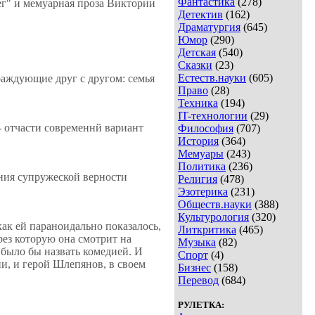
Фантастика
(278)
ег" и мемуарная проза Виктории
Детектив
(162)
Драматургия
(645)
Юмор
(290)
Детская
(540)
Сказки
(23)
Естеств.науки
(605)
раждующие друг с другом: семья
Право
(28)
Техника
(194)
IT-технологии
(29)
- отчасти современнй вариант
Философия
(707)
История
(364)
Мемуары
(243)
Политика
(236)
ения супружеской верности
Религия
(478)
Эзотерика
(231)
Обществ.науки
(388)
Культурология
(320)
как ей параноидально показалось,
Литкритика
(465)
рез которую она смотрит на
Музыка
(82)
 было бы назвать комедией. И
Спорт
(4)
и, и герой Шлепянов, в своем
Бизнес
(158)
Перевод
(684)
РУЛЕТКА: