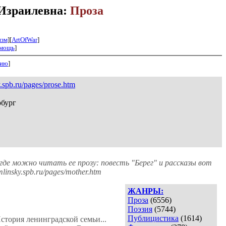
 Израилевна:
Проза
изм
][
ArtOfWar
]
мощь
]
нию
]
y.spb.ru/pages/prose.htm
рбург
где можно читать ее прозу: повесть "Берег" и рассказы вот
linsky.spb.ru/pages/mother.htm
ЖАНРЫ:
Проза
(6556)
Поэзия
(5744)
Публицистика
(1614)
стория ленинградской семьи...