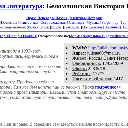
я литература
: Беломлинская Виктория
Проза
Переводы
Поэзия
Детективы
История
|[
Классика
][
Фантастика
][
Остросюжетная
][
Самиздат
][
Музыка
][
Заграница
][
Тур
u/Современная:
[
Регистрация
]
[
Найти
] [
Рейтинги
] [
Обсуждения
] [
Новинки
] [
По
торы
][
Жанры
][
Формы
]
Отсортировано по:[
форме
][
популярности
][
дате
][
назва
WWW:
http://juliabelomlinsk
инграде в 1937- году
Aдpeс:
julietta60@mail.ru
оучившись, вернулась снова в
Живет:
Россия,Санкт-Пете
Обновлялось:
17/02/2009
продавцом в книжном магазине,
Обьем:
2583k/18
дминистратором на студии
Рейтинг:
7.77*7
Посетителей за год:
1417
 прозу. Пробовала себя и в
врора'. Там же был напечатан ее рассказ 'Уроки
подробнее>>
тавдена проза Виктории Беломлинской-Платовой.Другие места, 
s/prose_vic.htmВот тут вступительная статья о нейhttp://juliabelom
в Ленинграде, В середине семидесятых-начале восьмидесятых. И