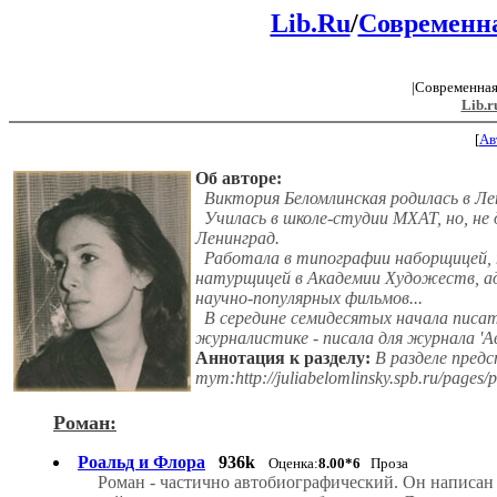
Lib.Ru
/
Современна
|Современная
Lib.r
[
Ав
Об авторе:
Виктория Беломлинская родилась в Лен
Училась в школе-студии МХАТ, но, не д
Ленинград.
Работала в типографии наборщицей, 
натурщицей в Академии Художеств, а
научно-популярных фильмов...
В середине семидесятых начала писать
журналистике - писала для журнала 'А
Аннотация к разделу:
В разделе предс
тут:http://juliabelomlinsky.spb.ru/page
Роман:
Роальд и Флора
936k
Оценка:
8.00*6
Проза
Роман - частично автобиографический. Он написан 