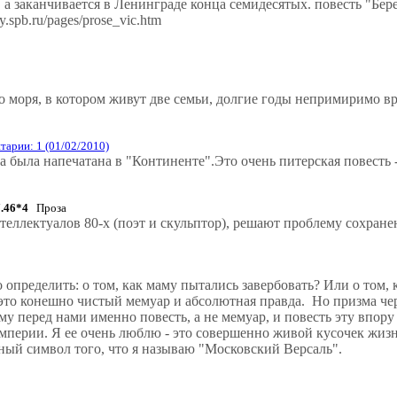
 а заканчивается в Ленинграде конца семидесятых. повесть "Бер
y.spb.ru/pages/prose_vic.htm
о моря, в котором живут две семьи, долгие годы непримиримо в
тарии: 1 (01/02/2010)
а была напечатана в "Континенте".Это очень питерская повесть 
7.46*4
Проза
теллектуалов 80-х (поэт и скульптор), решают проблему сохран
 определить: о том, как маму пытались завербовать? Или о том, 
- это конешно чистый мемуар и абсолютная правда. Но призма че
му перед нами именно повесть, а не мемуар, и повесть эту впору
мперии. Я ее очень люблю - это совершенно живой кусочек жизн
ный символ того, что я называю "Московский Версаль".