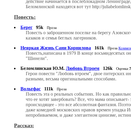
действие начинается в послеблокадном Ленинграде,
Беломлинской находятся вот тут http://juliabelomlinsk
Повесть:
Берег
95k
Проза
Повесть о заброшенном поселке на берегу Азовског
казаков и семья беглых лагерников.
Неяркая Жизнь Сани Корнилова
161k
Проза
Коммен
Повесть,написана в 1979 В конце восьмидесятых он
"Шинели".
Беломлинская Ю.М.
Любовь Втроем
126k
Оценка:
Герои повести "Любовь втроем", двое питерских ин
разными, весьма оригинальными способами.
Вольтфас
111k
Проза
Повесть эта о реальных событиях. Но как правильно
что ее хотят завербовать? Все, что мама описывает
происходящее - это все абсолютная фантазия. Поэто
даже комедией московских нравов времен упадка И
непробиваемом, и даже элегантном цинизме, истин
Рассказ: