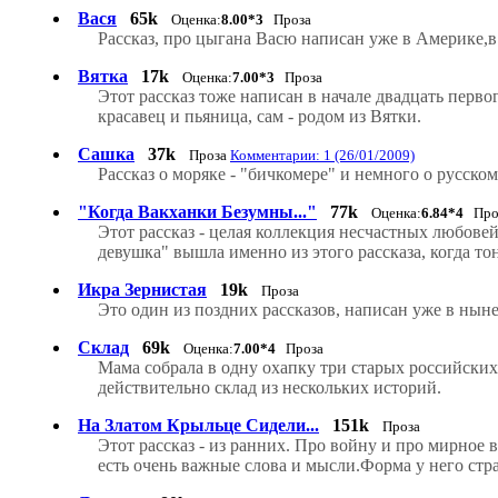
Вася
65k
Оценка:
8.00*3
Проза
Рассказ, про цыгана Васю написан уже в Америке,в 
Вятка
17k
Оценка:
7.00*3
Проза
Этот рассказ тоже написан в начале двадцать перв
красавец и пьяница, сам - родом из Вятки.
Сашка
37k
Проза
Комментарии: 1 (26/01/2009)
Рассказ о моряке - "бичкомере" и немного о русском 
"Когда Вакханки Безумны..."
77k
Оценка:
6.84*4
Про
Этот рассказ - целая коллекция несчастных любов
девушка" вышла именно из этого рассказа, когда т
Икра Зернистая
19k
Проза
Это один из поздних рассказов, написан уже в нын
Склад
69k
Оценка:
7.00*4
Проза
Мама собрала в одну охапку три старых российских
действительно склад из нескольких историй.
На Златом Крыльце Сидели...
151k
Проза
Этот рассказ - из ранних. Про войну и про мирное
есть очень важные слова и мысли.Форма у него стра