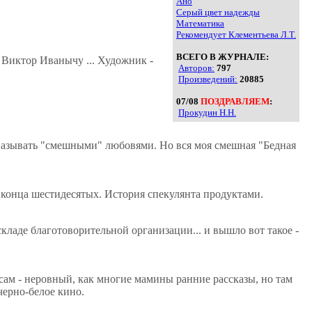
Ано
Серый цвет надежды
Математика
Рекомендует Клементьева Л.Т.
ВСЕГО В ЖУРНАЛЕ:
 Виктор Иванычу ... Художник -
Авторов:
797
Произведений:
20885
07/08
ПОЗДРАВЛЯЕМ
:
Прокудин Н.Н.
 называть "смешными" любовями. Но вся моя смешная "Бедная
а конца шестидесятых. История спекулянта продуктами.
кладе благотоворительной организации... и вышло вот такое -
 сам - неровный, как многие мамины ранние рассказы, но там
черно-белое кино.