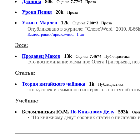
Дачница
80k
Оценка:
7.77*7
Проза
Уроки Пения
20k
Проза
Ужин с Марлен
12k
Оценка:
7.00*3
Проза
Опубликовано в журнале: "Слово\Word" 2010, Љ66http:
Иллюстрации/приложения: 1 шт.
Эссе:
Продавец Маков
13k
Оценка:
7.46*4
Публицистика
Это воспоминание мамы про Олега Григорьева, поэ
Статья:
Теория китайского чайника
1k
Публицистика
это кусочек из маминого интервью... вот тут об этом:h
Учебник:
Беломлинская Ю.М.
По Книжному Делу
593k
Оце
• "По книжному делу" сборник статей о писателях 