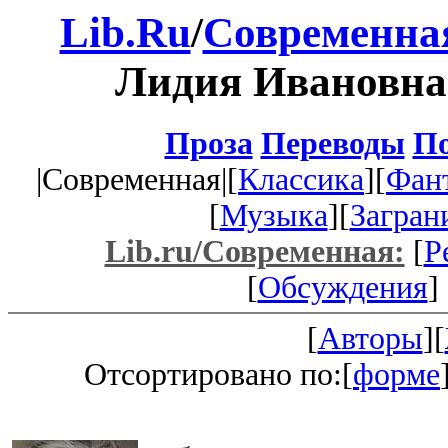
Lib.Ru
/
Современна
Лидия Ивановна
Проза
Переводы
По
|Современная|[
Классика
][
Фан
[
Музыка
][
Загран
Lib.ru/Современная:
[
Р
[
Обсуждения
] 
[
Авторы
][
Отсортировано по:[
форме