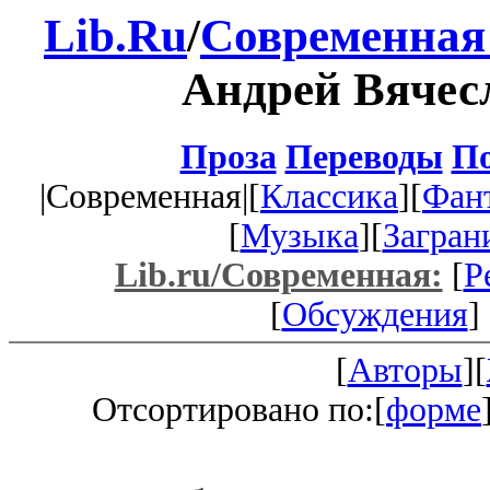
Lib.Ru
/
Современная
Андрей Вячес
Проза
Переводы
По
|Современная|[
Классика
][
Фан
[
Музыка
][
Загран
Lib.ru/Современная:
[
Р
[
Обсуждения
] 
[
Авторы
][
Отсортировано по:[
форме