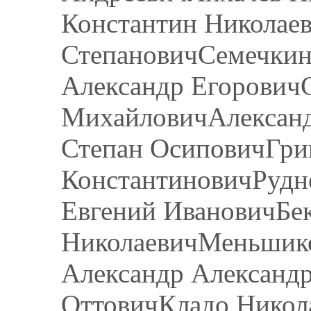
Константин Николаев
СтепановичСемечкин
Александр Егорович
МихайловичАлександ
Степан ОсиповичГри
КонстантиновичРудн
Евгений ИвановичБе
НиколаевичМеньшик
Александр Александ
ОттовичКладо Никол