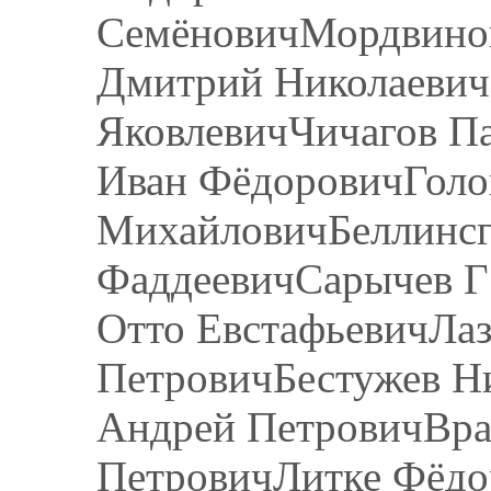
СемёновичМордвино
Дмитрий Николаевич
ЯковлевичЧичагов П
Иван ФёдоровичГоло
МихайловичБеллинсг
ФаддеевичСарычев Г
Отто ЕвстафьевичЛа
ПетровичБестужев Н
Андрей ПетровичВра
ПетровичЛитке Фёдо