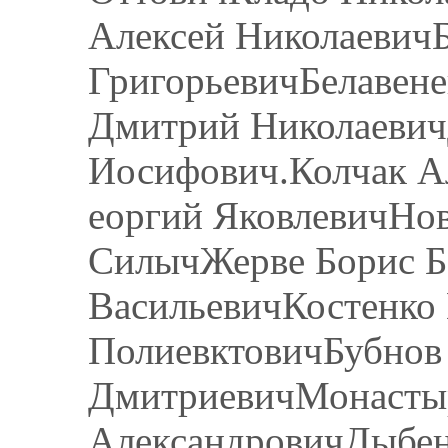
Алексей Николаевич
ГригорьевичБелавен
Дмитрий Николаевич
Иосифович.Колчак А
еоргий ЯковлевичНо
СилычЖерве Борис Б
ВасильевичКостенко
ПолиевктовичБубнов
ДмитриевичМонасты
АлександровичДыбе