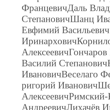
ФранцевичДаль Влад
СтепановичШанц Ива
Евфимий Васильеви
ИринарховичКорнил
АлексеевичГончаров
Василий Степанович
ИвановичВеселаго Ф
ригорий ИвановичШе
АлексеевичРимский-
АндреевичЛихачёв И