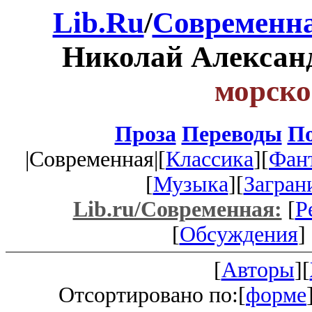
Lib.Ru
/
Современна
Николай Алексан
морско
Проза
Переводы
По
|Современная|[
Классика
][
Фан
[
Музыка
][
Загран
Lib.ru/Современная:
[
Р
[
Обсуждения
] 
[
Авторы
][
Отсортировано по:[
форме