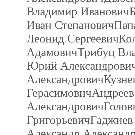
Владимир ИвановичБ
Иван СтепановичПап
Леонид СергеевичКол
АдамовичТрибуц Вл
Юрий Александрови
АлександровичКузне
ГерасимовичАндреев
АлександровичГолов
ГригорьевичГаджиев
Александр Александ