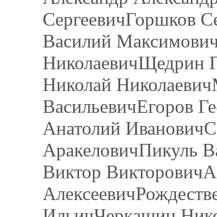
СергеевичГоршков С
Василий Максимович
НиколаевичЩедрин Г
Николай Николаеви
ВасильевичЕгоров Г
Анатолий ИвановичС
АракеловичПикуль В
Виктор ВикторовичА
АлексеевичРождеств
ИльичЧеркашин Ник