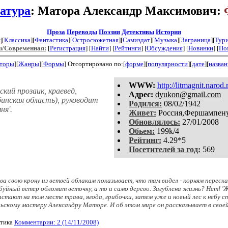
атура
: Матора Александр Максимович:
Проза
Переводы
Поэзия
Детективы
История
|[
Классика
][
Фантастика
][
Остросюжетная
][
Самиздат
][
Музыка
][
Заграница
][
Тур
u/Современная:
[
Регистрация
]
[
Найти
] [
Рейтинги
] [
Обсуждения
] [
Новинки
] [
По
торы
][
Жанры
][
Формы
]
Отсортировано по:[
форме
][
популярности
][
дате
][
назва
WWW:
http://litmagnit.narod.
кий прозаик, краевед,
Aдpeс:
dyukon@gmail.com
инская область), руководит
Родился:
08/02/1942
ня'.
Живет:
Россия,Фершампен
Обновлялось:
27/01/2008
Обьем:
199k/4
Рейтинг:
4.29*5
Посетителей за год:
569
ерева свою крону из ветвей облакам показывает, что там видел - корням перес
уйный ветер обломит веточку, а то и само дерево. Загублена жизнь? Нет! 'Ж
стают на том месте трава, ягода, грибочки, затем уже и новый лес к небу 
ьскому мастеру Александру Маторе. И об этом мире он рассказывает в своей
тика
Комментарии: 2 (14/11/2008)