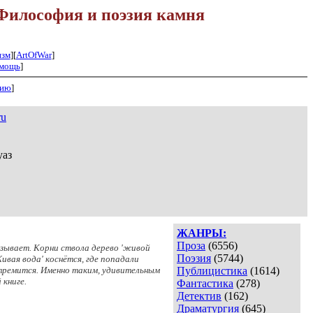
Философия и поэзия камня
изм
][
ArtOfWar
]
мощь
]
нию
]
ru
уаз
ЖАНРЫ:
Проза
(6556)
казывает. Корни ствола дерево 'живой
Поэзия
(5744)
ивая вода' коснётся, где попадали
стремится. Именно таким, удивительным
Публицистика
(1614)
 книге.
Фантастика
(278)
Детектив
(162)
Драматургия
(645)