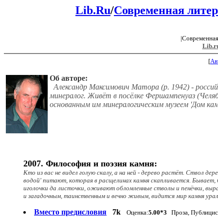
Lib.Ru
/
Современная литер
|Современная
Lib.r
[
Ав
Об авторе:
Александр Максимович Матора (р. 1942) - российс
минералог. Живёт в посёлке Фершампенуаз (Челяб
основанным им минералогическим музеем 'Дом кам
2007. Философия и поэзия камня:
Кто из вас не видел голую скалу, а на ней - дерево растёт. Ствол д
водой' питают, которая в расщелинах камня скапливается. Бывает, б
иголочки да листочки, оживают обломленные стволы и пенёчки, выра
и загадочным, таинственным и вечно живым, видится мир камня урал
Вместо предисловия
7k
Оценка:
5.00*3
Проза, Публицис