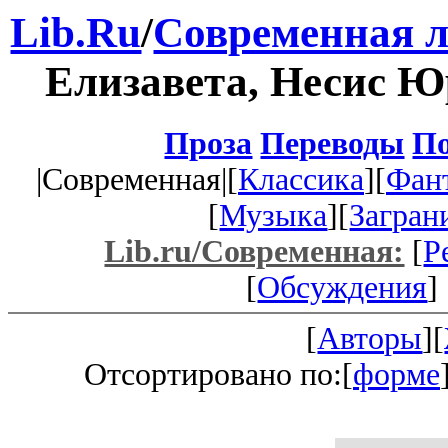
Lib.Ru
/
Современная л
Елизавета, Несис 
Проза
Переводы
По
|Современная|[
Классика
][
Фан
[
Музыка
][
Загран
Lib.ru/Современная:
[
Р
[
Обсуждения
] 
[
Авторы
][
Отсортировано по:[
форме