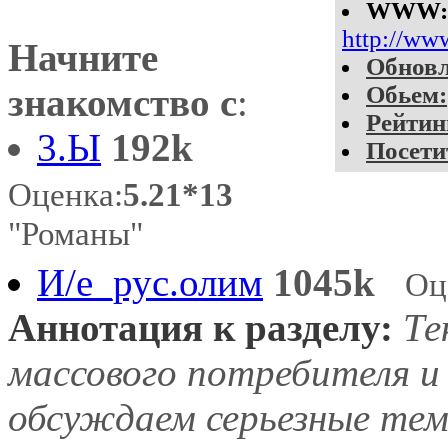
WWW:
http://ww
Начните
Обновл
знакомство с
:
Обьем:
Рейтин
3.Ы
192k
Посетит
Оценка:
5.21*13
"Романы"
И/е_рус.олим
1045k
Оц
Аннотация к разделу:
Те
массового потребителя и
обсуждаем серьезные тем