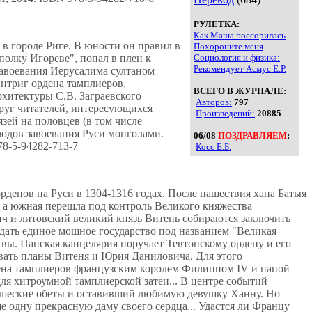
РУЛЕТКА:
Как Маша поссорилась
в городе Риге. В юности он правил в
Похороните меня
полку Игореве", попал в плен к
Социология и физика:
Рекомендует Асмус Е.Р.
 завоевания Иерусалима султаном
интриг ордена тамплиеров,
ВСЕГО В ЖУРНАЛЕ:
рхитектуры С.В. Заграевского
Авторов:
797
руг читателей, интересующихся
Произведений:
20885
зей на половцев (в том числе
зодов завоевания Руси монголами.
06/08
ПОЗДРАВЛЯЕМ
:
8-5-94282-713-7
Косс Е.Б.
денов на Руси в 1304-1316 годах. После нашествия хана Батыя
, а южная перешла под контроль Великого княжества
ич и литовский великий князь Витень собираются заключить
здать единое мощное государство под названием "Великая
твы. Папская канцелярия поручает Тевтонскому ордену и его
рвать планы Витеня и Юрия Даниловича. Для этого
рдена тамплиеров французским королем Филиппом IV и папой
ля хитроумной тамплиерской затеи... В центре событий
ашеские обеты и оставивший любимую девушку Ханну. Но
е одну прекрасную даму своего сердца... Удастся ли Францу