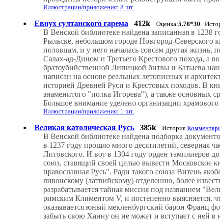
Иллюстрации/приложения: 8 шт.
Евнух султанского гарема
412k
Оценка:
5.78*30
Исто
В Венской библиотеке найдена записанная в 1238 г
Рыльске, небольшом городе Новгород-Северского кня
половцам, и у него началась совсем другая жизнь, 
Салах-ад-Дином и Третьего Крестового похода, а в
братоубийственной Липицкой битвы и Батыева нашес
написан на основе реальных летописных и архитек
историей Древней Руси и Крестовых походов. В кни
знаменитого "полка Игорева"), а также основных с
Большое внимание уделено организации храмового з
Иллюстрации/приложения: 1 шт.
Великая католическая Русь
385k
История
Комментари
В Венской библиотеке найдена подборка документо
в 1237 году прошло много десятилетий, северная ч
Литовского. И вот в 1304 году орден тамплиеров 
союз, ставящий своей целью вывести Московское кн
православная Русь". Ради такого союза Витень яко
ливонскому (латвийскому) отделению, более извес
разрабатывается тайная миссия под названием "Вел
римским Климентом V, и постепенно выясняется, чт
оказывается юный мекленбургский барон Франц фо
забыть свою Ханну он не может и вступает с ней в 