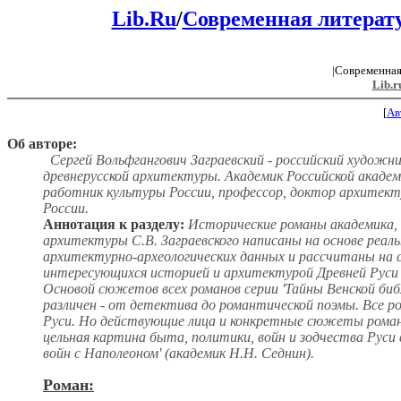
Lib.Ru
/
Современная литерат
|Современная
Lib.r
[
Ав
Об авторе:
Сергей Вольфгангович Заграевский - российский художни
древнерусской архитектуры. Академик Российской акаде
работник культуры России, профессор, доктор архитект
России.
Аннотация к разделу:
Исторические романы академика, 
архитектуры С.В. Заграевского написаны на основе реал
архитектурно-археологических данных и рассчитаны на 
интересующихся историей и архитектурой Древней Руси 
Основой сюжетов всех романов серии 'Тайны Венской биб
различен - от детектива до романтической поэмы. Все 
Руси. Но действующие лица и конкретные сюжеты романо
цельная картина быта, политики, войн и зодчества Руси 
войн с Наполеоном' (академик Н.Н. Седнин).
Роман: