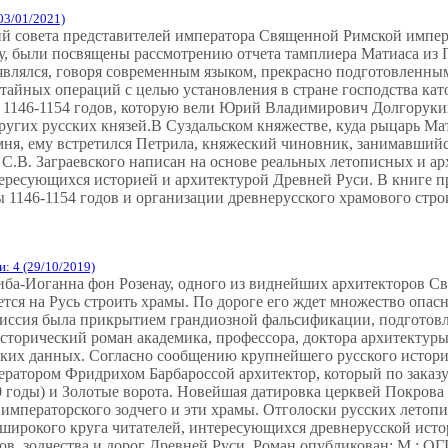
03/01/2021)
й совета представителей императора Священной Римской импер
ду, были посвящены рассмотрению отчета тамплиера Матиаса из
являлся, говоря современным языком, прекрасно подготовленны
 тайных операций с целью установления в стране господства кат
1146-1154 годов, которую вели Юрий Владимирович Долгорукий
угих русских князей.В Суздальском княжестве, куда рыцарь Ма
мня, ему встретился Петрила, княжеский чиновник, занимавшийс
 С.В. Заграевского написан на основе реальных летописных и а
тересующихся историей и архитектурой Древней Руси. В книге 
1146-1154 годов и организации древнерусского храмового строи
: 4 (29/10/2019)
иба-Иоганна фон Розенау, одного из виднейших архитекторов С
ется на Русь строить храмы. По дороге его ждет множество опас
о миссия была прикрытием грандиозной фальсификации, подготов
Исторический роман академика, профессора, доктора архитектуры
ких данных. Согласно сообщению крупнейшего русского историк
ператором Фридрихом Барбароссой архитектор, который по заказ
0 годы) и Золотые ворота. Новейшая датировка церквей Покрова
 императорского зодчего и эти храмы. Отголоски русских летопи
 широкого круга читателей, интересующихся древнерусской исто
в, зодчества и дорог Древней Руси. Роман опубликован: М.: ОГИ