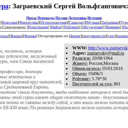
ура
: Заграевский Сергей Вольфгангович
Проза
Переводы
Поэзия
Детективы
История
|[
Классика
][
Фантастика
][
Остросюжетная
][
Самиздат
][
Музыка
][
Заграница
][
Тур
u/Современная:
[
Регистрация
]
[
Найти
] [
Рейтинги
] [
Обсуждения
] [
Новинки
] [
По
торы
][
Жанры
][
Формы
]
Отсортировано по:[
форме
][
популярности
][
дате
][
назва
WWW:
http://www.zagraevs
к, писатель, историк
Aдpeс:
zagraevsky@mail.ru
мии художеств, заслуженный
Родился:
20/08/1964
уры, член Союза писателей
Живет:
Россия,Москва
Обновлялось:
05/01/2016
профессора, доктора
Обьем:
1949k/5
ьных летописных и
Рейтинг:
5.78*30
самый широкий круг читателей,
Посетителей за год:
801
и Средневековой Европы.
лиотеки' стали документы, якобы найденные автором в этой биб
романы этой серии имеют общую сюжетную линию - безуспешные
в почти не связаны между собой, и эти книги можно читать в 
в XII-XIII веках.'По романам Заграевского можно изучать истори