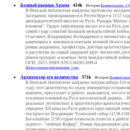
Бедный рыцарь Храма
414k
История
Комментарии: 2 (
В Венской библиотеке найдены протоколы заседани
Заседания, проводившиеся в Регенсбурге в 1157 го
двенадцатилетней миссии на Руси. Рыцарь Матиас 
влияния". Орден тамплиеров заслал его на Русь для
самой гуще событий большой междоусобной войны 
Ольгович, Владимирко Володаревич и множество др
каменщика и занимался поиском залежей белого ка
роман академика, профессора, доктора архитектуры
и рассчитан на самый широкий круг читателей, ин
реконструкции основных битв междоусобной войны 
ОГИ, 2013. ISBN 978-5-94282-699-4
Иллюстрации/приложения: 1 шт.
Архитектор его величества
371k
История
Комментарии
В Венской библиотеке найдены письма аббата Готл
году этот архитектор по указу императора отправля
наконец, приступает к работе, выясняется, что ег
усиления влияния на Руси католической церкви... 
реальных летописных и архитектурно-археологичес
середине XII века на Руси работал присланный им
построил во Владимире Успенский собор (1158-116
Боголюбове 1158 годом позволила отнести к работе
зодчего - "немчин Куфир". Роман предназначен для
приведены исторические реконструкции быта, нраво