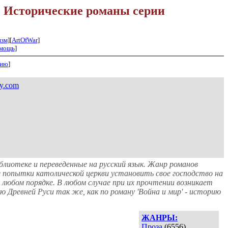
:
Исторические романы серии
изм
][
ArtOfWar
]
мощь
]
нию
]
ky.com
лиотеке и переведенные на русский язык. Жанр романов
 попытки католической церкви установить свое господство на
любом порядке. В любом случае при их прочтении возникает
ю Древней Руси так же, как по роману 'Война и мир' - историю
ЖАНРЫ:
Проза
(6556)