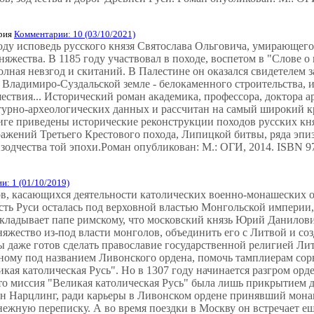
рия
Комментарии: 10 (03/10/2021)
оду исповедь русского князя Святослава Ольговича, умирающего 
жества. В 1185 году участвовал в походе, воспетом в "Слове о 
полная невзгод и скитаний. В Палестине он оказался свидетелем
о Владимиро-Суздальской земле - белокаменного строительства, 
твия... Исторический роман академика, профессора, доктора а
турно-археологических данных и рассчитан на самый широкий к
ге приведены исторические реконструкции походов русских кня
ражений Третьего Крестового похода, Липицкой битвы, ряда эпи
одчества той эпохи.Роман опубликован: М.: ОГИ, 2014. ISBN 97
и: 1 (01/10/2019)
в, касающихся деятельности католических военно-монашеских ор
асть Руси осталась под верховной властью Монгольской империи
докладывает папе римскому, что московский князь Юрий Данилов
яжество из-под власти монголов, объединить его с Литвой и со
бы даже готов сделать православие государственной религией Ли
тному под названием Ливонского ордена, помочь тамплиерам со
икая католическая Русь". Но в 1307 году начинается разгром о
о миссия "Великая католическая Русь" была лишь прикрытием д
н Нарцлинг, ради карьеры в Ливонском ордене принявший мон
нежную переписку. А во время поездки в Москву он встречает ещ