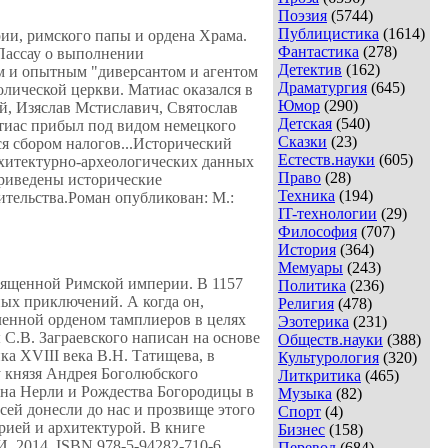
Поэзия
(5744)
Публицистика
(1614)
ии, римского папы и ордена Храма.
Фантастика
(278)
 Пассау о выполнении
Детектив
(162)
м и опытным "диверсантом и агентом
Драматургия
(645)
олической церкви. Матиас оказался в
Юмор
(290)
, Изяслав Мстиславич, Святослав
Детская
(540)
тиас прибыл под видом немецкого
Сказки
(23)
я сбором налогов...Исторический
Естеств.науки
(605)
рхитектурно-археологических данных
Право
(28)
приведены исторические
Техника
(194)
тельства.Роман опубликован: М.:
IT-технологии
(29)
Философия
(707)
История
(364)
Мемуары
(243)
вященной Римской империи. В 1157
Политика
(236)
ных приключений. А когда он,
Религия
(478)
ленной орденом тамплиеров в целях
Эзотерика
(231)
 С.В. Заграевского написан на основе
Обществ.науки
(388)
а XVIII века В.Н. Татищева, в
Культурология
(320)
у князя Андрея Боголюбского
Литкритика
(465)
 на Нерли и Рождества Богородицы в
Музыка
(82)
сей донесли до нас и прозвище этого
Спорт
(4)
рией и архитектурой. В книге
Бизнес
(158)
, 2014. ISBN 978-5-94282-710-6
Перевод
(684)