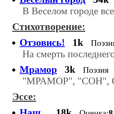
В Веселом городе все
Стихотворение:
Отзовись!
1k
Поэзи
На смерть последнего
Мрамор
3k
Поэзия
"МРАМОР", "СОН",
Эссе:
Наш...
18k
Оценка:
8