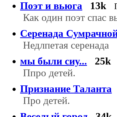
Поэт и вьюга
13k
Как один поэт спас в
Серенада Сумрачно
Недлпетая серенада
мы были сиу...
25k
Ппро детей.
Признание Таланта
Про детей.
Веселый город
34k