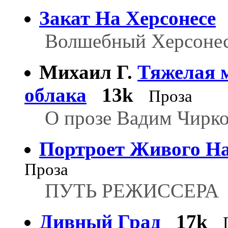
Закат На Херсонесе
Волшебный Херсоне
Михаил Г.
Тяжелая м
облака
13k
Проза
О прозе Вадим Чирко
Портроет Живого Н
Проза
ПУТЬ РЕЖИССЕРА
Дивный Град
17k