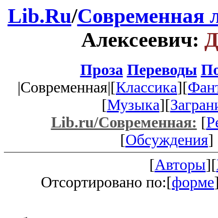
Lib.Ru
/
Современная 
Алексеевич:
Д
Проза
Переводы
По
|Современная|[
Классика
][
Фан
[
Музыка
][
Загран
Lib.ru/Современная:
[
Р
[
Обсуждения
] 
[
Авторы
][
Отсортировано по:[
форме