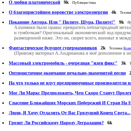
О любви платонической
9k
Публицистика
О благопристойном воровстве электроэнергии
4k
Техни
Покаяние Автора, Или " Пилите, Шура, Пилите!"
9k
П
Алхимики были правы: превратить неблагородный металл 
и тумбочкам? Оригинальный экономический ход придумал
размещенной ниже. Это он, скорее всего, виноват в ме
Фантастическое будущее супермаховиков
2k
Техника
Комм
(Привожу материал А.Андрианова и моё дополнение к не
Массовый электромобиль - очередная "идея фикс"
3k
Оптимистичное окончание печально-знаменитой песни
На что только не идут предприимчивые производители н
Мог Ли Маркс Предположить, Чем Скоро Станут Пролета
Спасение Ближайших Морских Побережий И Стран На Н
Люди, Я Хочу Отдалить От Вас Грядущий Конец Света...
Грозит Ли Российскому Народу Деградация?
6k