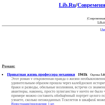
Lib.Ru
/
Современн
|Современная
Lib.r
[
Ав
Роман:
Приватная жизнь профессора механики
1941k
Оценка:
5.
Этот роман v откровенная правда о жизни необыкновенны
удивительным образом прошла через калейдоскоп историчес
браки и разводы, обильные возлияния, встречи со знаме
авантюры, наконец, просто хулиганства v ничто не было 
примере можно составить обобщённый портрет целого по
узнаете, сколько неожиданных Tскелетов в шкафахќ мож
Иллюстрации/приложения: 1 шт.