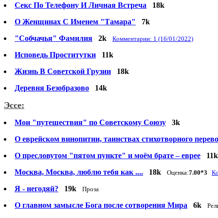
Секс По Телефону И Личная Встреча
18k
О Женщинах С Именем "Тамара"
7k
"Cобчачья" Фамилия
2k
Комментарии: 1 (16/01/2022)
Исповедь Проститутки
11k
Жизнь В Советской Грузии
18k
Деревня Безобразово
14k
Эссе:
Мои "путешествия" по Советскому Союзу
3k
О еврейском винопитии, таинствах стихотворного перев
О пресловутом "пятом пункте" и моём брате – еврее
11k
Москва, Москва, люблю тебя как ....
18k
Оценка:
7.00*3
Ко
Я - негодяй?
19k
Проза
О главном замысле Бога после сотворения Мира
6k
Рел