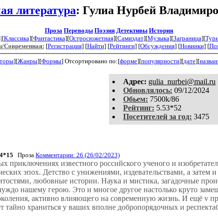
ая литература
: Гулиа Нурбей Владимир
Проза
Переводы
Поэзия
Детективы
История
|[
Классика
][
Фантастика
][
Остросюжетная
][
Самиздат
][
Музыка
][
Заграница
][
Тур
u/Современная:
[
Регистрация
]
[
Найти
] [
Рейтинги
] [
Обсуждения
] [
Новинки
] [
По
торы
][
Жанры
][
Формы
]
Отсортировано по:[
форме
][
популярности
][
дате
][
назва
Aдpeс:
gulia_nurbei@mail.ru
Обновлялось:
09/12/2024
Обьем:
7500k/86
Рейтинг:
5.53*52
Посетителей за год:
3475
84*15
Проза
Комментарии: 26 (26/02/2023)
х приключениях известного российского ученого и изобретател
ких эпох. Детство с унижениями, издевательствами, а затем и ме
нитостями, любовные истории. Наука и мистика, загадочные про
чуждо нашему герою. Это и многое другое настолько круто замеш
коления, активно влияющего на современную жизнь. И ещё v про
ет тайно храниться у ваших вполне добропорядочных и респекта