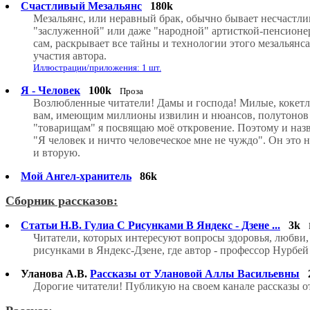
Счастливый Мезальянс
180k
Мезальянс, или неравный брак, обычно бывает несчастлив
"заслуженной" или даже "народной" артисткой-пенсионер
сам, раскрывает все тайны и технологии этого мезальянс
участия автора.
Иллюстрации/приложения: 1 шт.
Я - Человек
100k
Проза
Возлюбленные читатели! Дамы и господа! Милые, кокетл
вам, имеющим миллионы извилин и нюансов, полутонов и 
"товарищам" я посвящаю моё откровение. Поэтому и назва
"Я человек и ничто человеческое мне не чуждо". Он это н
и вторую.
Мой Ангел-хранитель
86k
Сборник рассказов:
Статьи Н.В. Гулиа С Рисунками В Яндекс - Дзене ...
3k
Читатели, которых интересуют вопросы здоровья, любви,
рисунками в Яндекс-Дзене, где автор - профессор Нурбей 
Уланова А.В.
Рассказы от Улановой Аллы Васильевны
Дорогие читатели! Публикую на своем канале рассказы 