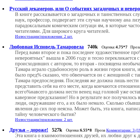
Русский декамерон, или О событиях загадочных и невер
В книге рассказывается о загадочных и таинственных слу
наук, профессор, подвергает эти случаи научному ана лиз
парадоксальным комическим ситуаци ям, в которые часто
читателями. Для широкого круга читателей.
Иллюстрации/приложения: 2 шт.
Любовная Исповедь Тамароведа
740k
Оценка:
4.75*7
Проз
Перед вами второе и пока последнее художественное про
невероятных" вышла в 2006 году и тесно перекликается 
происходивших с автором, то вторая - посвящена необы
Тамара играло судьбоносную роль в жизни героя книги, и
было пред% сказано, что обвенчается он с женщиной с та
Тамара предпоследняя. Последняя же должна лишь нести 
представить себя на его месте, когда кончаются отношени
всего%навсего должна нести венец над головой уже оста
каверзное предсказание! Но в результате все получилось в
люди, окружавшие его, а их было немало. Сколько сбывши
явления до сих пор неясна. Может быть, эта книга, напи
тайну человеческого бытия?
Иллюстрации/приложения: 2 шт.
Друзья – дороже!
527k
Оценка:
6.55*8
Проза
Комментарии: 3 (1
Эта книга о взаимоотношениях друзей, их любви друг к д