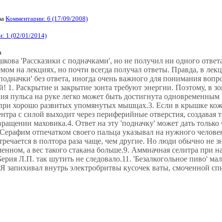
за
Комментарии: 6 (17/09/2008)
: 1 (02/01/2014)
а
ова 'Рассказики с подначками', но не получил ни одного ответа н
мом на лекциях, но почти всегда получал ответы. Правда, в лек
'подначки' без ответа, иногда очень важного для понимания вопро
й! 1. Раскрытие и закрытие зонта требуют энергии. Поэтому, в з
я пульса на руке легко может быть достигнута одновременным 
 при хорошо развитых упомянутых мышцах.3. Если в крышке кожу
нтра с силой выходит через периферийные отверстия, создавая тя
ащении маховика.4. Ответ на эту 'подначку' может дать только ч
Серафим отпечатком своего пальца указывал на нужного человека
тречается в полтора раза чаще, чем другие. Но люди обычно не зн
ленном, а вес такого стакана больше.9. Аммиачная селитра при н
рия Л.П. так шутить не следовало.11. 'Безалкогольное пиво' мало
. Я запихивал внутрь электробритвы кусочек ваты, смоченной сп