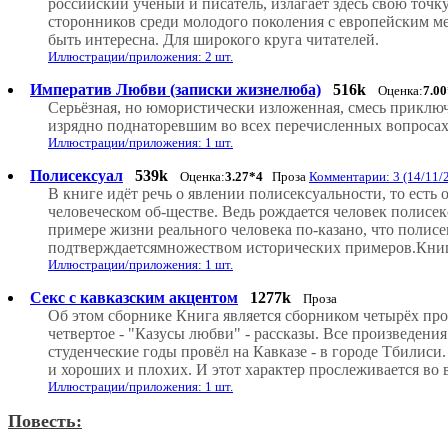
российский ученый и писатель, излагает здесь свою точк
сторонников среди молодого поколения с европейским м
быть интересна. Для широкого круга читателей.
Иллюстрации/приложения: 2 шт.
Императив Любви (записки жизнелюба)
516k
Оценка:
7.0
Серьёзная, но юмористически изложенная, смесь приключе
изрядно поднаторевшим во всех перечисленных вопросах
Иллюстрации/приложения: 1 шт.
Полисексуал
539k
Оценка:
3.27*4
Проза
Комментарии: 3 (14/11/
В книге идёт речь о явлении полисексуальности, то есть
человеческом об-ществе. Ведь рождается человек полисе
примере жизни реального человека по-казано, что полис
подтверждаетсямножеством исторических примеров.Книга
Иллюстрации/приложения: 1 шт.
Секс с кавказским акцентом
1277k
Проза
Об этом сборнике Книга является сборником четырёх про
четвертое - "Казусы любви" - рассказы. Все произведения
студенческие годы провёл на Кавказе - в городе Тбилис
и хороших и плохих. И этот характер прослеживается во 
Иллюстрации/приложения: 1 шт.
Повесть: