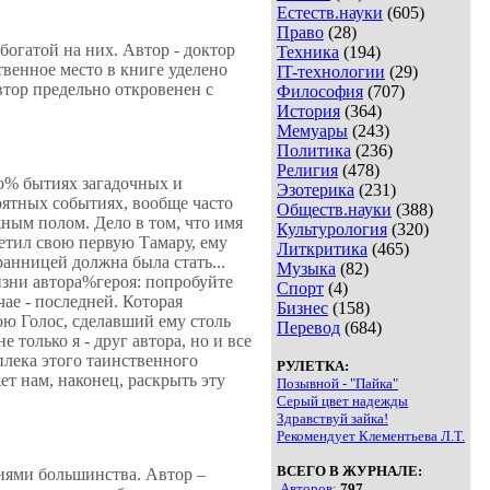
Естеств.науки
(605)
Право
(28)
богатой на них. Автор - доктор
Техника
(194)
твенное место в книге уделено
IT-технологии
(29)
втор предельно откровенен с
Философия
(707)
История
(364)
Мемуары
(243)
Политика
(236)
Религия
(478)
со% бытиях загадочных и
Эзотерика
(231)
оятных событиях, вообще часто
Обществ.науки
(388)
ным полом. Дело в том, что имя
Культурология
(320)
ретил свою первую Тамару, ему
Литкритика
(465)
ранницей должна была стать...
Музыка
(82)
изни автора%героя: попробуйте
Спорт
(4)
чае - последней. Которая
Бизнес
(158)
ою Голос, сделавший ему столь
Перевод
(684)
 только я - друг автора, но и все
плека этого таинственного
РУЛЕТКА:
т нам, наконец, раскрыть эту
Позывной - "Пайка"
Серый цвет надежды
Здравствуй зайка!
Рекомендует Клементьева Л.Т.
ВСЕГО В ЖУРНАЛЕ:
ниями большинства. Автор –
Авторов:
797