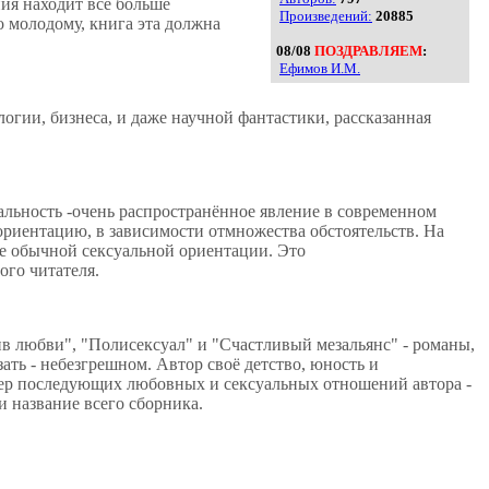
ния находит все больше
Произведений:
20885
 молодому, книга эта должна
08/08
ПОЗДРАВЛЯЕМ
:
Ефимов И.М.
огии, бизнеса, и даже научной фантастики, рассказанная
уальность -очень распространённое явление в современном
ориентацию, в зависимости отмножества обстоятельств. На
не обычной сексуальной ориентации. Это
го читателя.
в любви", "Полисексуал" и "Счастливый мезальянс" - романы,
зать - небезгрешном. Автор своё детство, юность и
актер последующих любовных и сексуальных отношений автора -
и название всего сборника.