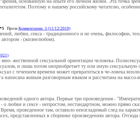
у зрения, основанную на опыте его личной жизни. Эта точка зре
енталитетом. Поэтому и нашему российскому читателю, особенно
0*5
Проза
Комментарии: 3 (11/12/2019)
ний, любви, секса - традиционного и не очень, философии, теол
 автором - (жизнелюбом).
2021)
 о мно- жественной сексуальной ориентации человека. Полисекс
ксуалом, и лишь потом онприобретает ту или иную сексуальную 
ексуал с течением времени может превратиться в че-ловека впол
 написана живым разговорным языком и рассчитана на массо-во
изведений одного автора. Первые три произведения - "Императи
 - о любви и сексе - непростом, нестандартном, можно прямо ска
и. Время, проведенное там, оставило неизгладимый след на хар
всех, представленных в сборнике произведениях автора. Отсюда 