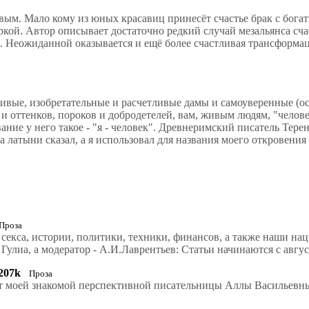
ым. Мало кому из юных красавиц принесёт счастье брак с богат
кой. Автор описывает достаточно редкий случай мезальянса сча
а. Неожиданной оказывается и ещё более счастливая трансформац
ивые, изобретательные и расчетливые дамы и самоуверенные (ос
оттенков, пороков и добродетелей, вам, живым людям, "челове
ние у него такое - "я - человек". Древнеримский писатель Терен
а латыни сказал, а я использовал для названия моего откровения
Проза
 секса, истории, политики, техники, финансов, а также наши на
Гулиа, а модератор - А.И.Лаврентьев: Статьи начинаются с авгус
207k
Проза
от моей знакомой перспективной писательницы Аллы Васильевн