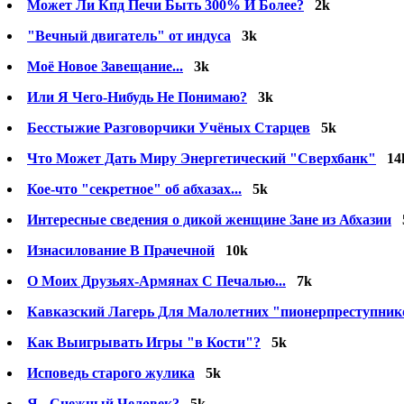
Может Ли Кпд Печи Быть 300% И Более?
2k
"Bечный двигатель" от индуса
3k
Моё Новое Завещание...
3k
Или Я Чего-Нибудь Не Понимаю?
3k
Бесстыжие Разговорчики Учёных Старцев
5k
Что Может Дать Миру Энергетический "Cверхбанк"
14
Кое-что "секретное" об абхазах...
5k
Интересные cведения о дикой женщине Зане из Абхазии
Изнасилование В Прачечной
10k
О Моих Друзьях-Армянах С Печалью...
7k
Кавказский Лагерь Для Малолетних "пионерпреступник
Как Выигрывать Игры "в Кости"?
5k
Исповедь старого жулика
5k
Я - Снежный Человек?
5k