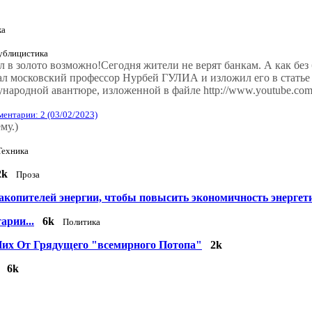
ка
ублицистика
в золото возможно!Сегодня жители не верят банкам. А как без
 московский профессор Нурбей ГУЛИА и изложил его в статье 
ждународной авантюре, изложенной в файле http://www.youtube
ентарии: 2 (03/02/2023)
му.)
Техника
2k
Проза
акопителей энергии, чтобы повысить экономичность энергет
рии...
6k
Политика
их От Грядущего "всемирного Потопа"
2k
6k