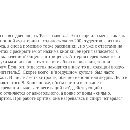
а все двенадцать 'Рассказиков...'. Это огорчило меня, так как
ционной аудитории находилось около 200 студентов, а из них
са, я снова помещаю те же рассказики , но уже с ответами на
онтах с раскрытием от нажима кнопки, энергия запасается в
'включением' бицепса и трицепса. Артерия перекрывается и
ха маховика делать отверстия близ периферии, то при
гу. Если эти отверстия находятся внизу, то выходящий воздух
итатель.5. Скорее всего, в 'воздушном куполе' был часто
.7. В числе 7 есть хитрость, обычно непонятная людям. Дело в
ают этого!8. Конечно же, объём спирта в стакане с
агревании выделяет 'веселящий газ', действующий на
 отличается от алкогольного, а водка от воды - сильно,
иртом. При работе бритвы она нагревалась и спирт испарялся.