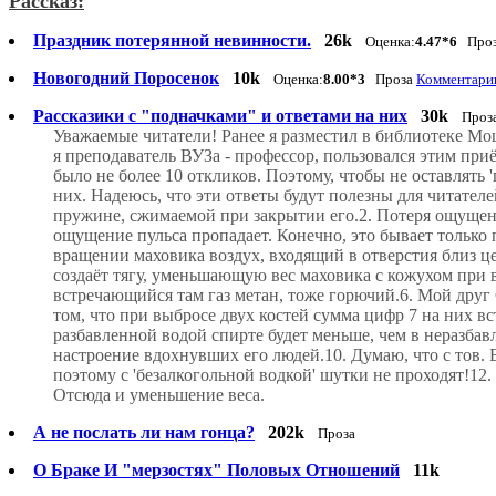
Рассказ:
Праздник потерянной невинности.
26k
Оценка:
4.47*6
Про
Новогодний Поросенок
10k
Оценка:
8.00*3
Проза
Комментарии
Рассказики с "подначками" и ответами на них
30k
Проз
Уважаемые читатели! Ранее я разместил в библиотеке Мошк
я преподаватель ВУЗа - профессор, пользовался этим приё
было не более 10 откликов. Поэтому, чтобы не оставлять 
них. Надеюсь, что эти ответы будут полезны для читателе
пружине, сжимаемой при закрытии его.2. Потеря ощущени
ощущение пульса пропадает. Конечно, это бывает только
вращении маховика воздух, входящий в отверстия близ це
создаёт тягу, уменьшающую вес маховика с кожухом при вр
встречающийся там газ метан, тоже горючий.6. Мой друг 
том, что при выбросе двух костей сумма цифр 7 на них вс
разбавленной водой спирте будет меньше, чем в неразбав
настроение вдохнувших его людей.10. Думаю, что с тов. Бе
поэтому с 'безалкогольной водкой' шутки не проходят!12
Отсюда и уменьшение веса.
А не послать ли нам гонца?
202k
Проза
О Браке И "мерзостях" Половых Отношений
11k