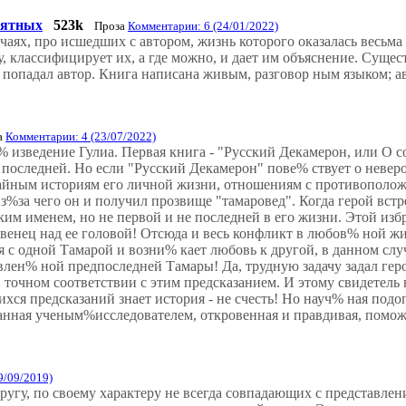
оятных
523k
Проза
Комментарии: 6 (24/01/2022)
чаях, про исшедших с автором, жизнь которого оказалась весьма 
у, классифицирует их, а где можно, и дает им объяснение. Сущес
 попадал автор. Книга написана живым, разговор ным языком; а
а
Комментарии: 4 (23/07/2022)
% изведение Гулиа. Первая книга - "Русский Декамерон, или О 
с последней. Но если "Русский Декамерон" пове% ствует о невер
чайным историям его личной жизни, отношениям с противополож
з%за чего он и получил прозвище "тамаровед". Когда герой вст
ким именем, но не первой и не последней в его жизни. Этой изб
венец над ее головой! Отсюда и весь конфликт в любов% ной ж
я с одной Тамарой и возни% кает любовь к другой, в данном слу
влен% ной предпоследней Тамары! Да, трудную задачу задал гер
 точном соответствии с этим предсказанием. И этому свидетель не
хся предсказаний знает история - не счесть! Но науч% ная подо
санная ученым%исследователем, откровенная и правдивая, поможе
9/09/2019)
ругу, по своему характеру не всегда совпадающих с представле