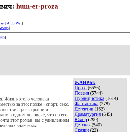
ович:
hum-er-proza
изм
][
ArtOfWar
]
мощь
]
нию
]
ЖАНРЫ:
Проза
(6556)
Поэзия
(5744)
Публицистика
(1614)
я. Жизнь этого человека
Фантастика
(278)
стью за это; позже - спорт, секс,
Детектив
(162)
исшествия, розыгрыши и
Драматургия
(645)
ано в одном человеке, что на его
Юмор
(290)
чтя этот роман, вы с удивлением
Детская
(540)
бельных знакомых.
Сказки
(23)