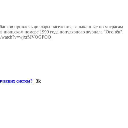
 банков привлечь доллары населения, заныканные по матрасам
в июньском номере 1999 года популярного журнала "Огонёк",
.com/watch?v=wjxrMVOGPOQ
ических систем?
3k