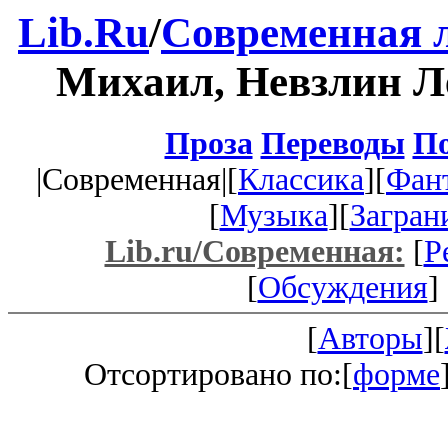
Lib.Ru
/
Современная 
Михаил, Невзлин Л
Проза
Переводы
По
|Современная|[
Классика
][
Фан
[
Музыка
][
Загран
Lib.ru/Современная:
[
Р
[
Обсуждения
] 
[
Авторы
][
Отсортировано по:[
форме