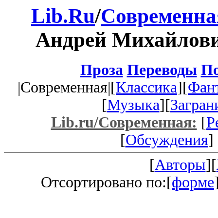
Lib.Ru
/
Современна
Андрей Михайлов
Проза
Переводы
По
|Современная|[
Классика
][
Фан
[
Музыка
][
Загран
Lib.ru/Современная:
[
Р
[
Обсуждения
] 
[
Авторы
][
Отсортировано по:[
форме