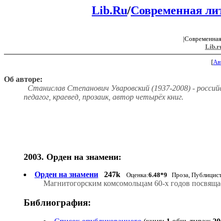
Lib.Ru
/
Современная ли
|Современная
Lib.r
[
Ав
Об авторе:
Станислав Степанович Уваровский (1937-2008) - россий
педагог, краевед, прозаик, автор четырёх книг.
2003. Орден на знамени:
Орден на знамени
247k
Оценка:
6.48*9
Проза, Публицист
Магнитогорским комсомольцам 60-х годов посвяща
Библиография: