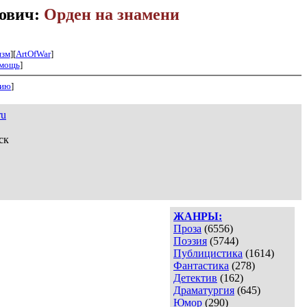
нович:
Орден на знамени
изм
][
ArtOfWar
]
мощь
]
нию
]
ru
ск
ЖАНРЫ:
Проза
(6556)
Поэзия
(5744)
Публицистика
(1614)
Фантастика
(278)
Детектив
(162)
Драматургия
(645)
Юмор
(290)