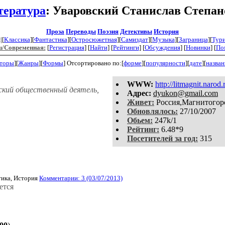
тература
: Уваровский Станислав Степа
Проза
Переводы
Поэзия
Детективы
История
|[
Классика
][
Фантастика
][
Остросюжетная
][
Самиздат
][
Музыка
][
Заграница
][
Тур
u/Современная:
[
Регистрация
]
[
Найти
] [
Рейтинги
] [
Обсуждения
] [
Новинки
] [
По
торы
][
Жанры
][
Формы
]
Отсортировано по:[
форме
][
популярности
][
дате
][
назва
WWW:
http://litmagnit.narod.
ский общественный деятель,
Aдpeс:
dyukon@gmail.com
Живет:
Россия,Магнитогор
Обновлялось:
27/10/2007
Обьем:
247k/1
Рейтинг:
6.48*9
Посетителей за год:
315
ика, История
Комментарии: 3 (03/07/2013)
ется