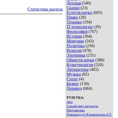
Детская
(540)
Сказки
(23)
Статистика раздела
Естеств.науки
(605)
Право
(28)
Техника
(194)
IT-технологии
(29)
Философия
(707)
История
(364)
Мемуары
(243)
Политика
(236)
Религия
(478)
Эзотерика
(231)
Обществ.науки
(388)
Культурология
(320)
Литкритика
(465)
Музыка
(82)
Спорт
(4)
Бизнес
(158)
Перевод
(684)
РУЛЕТКА:
Ано
Серый цвет надежды
Математика
Рекомендует Клементьева Л.Т.